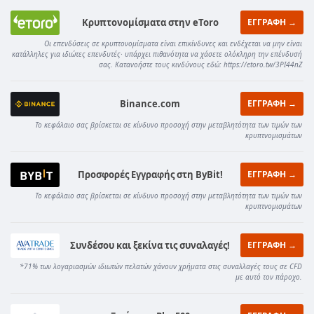
Κρυπτονομίσματα στην eToro
ΕΓΓΡΑΦΗ →
Οι επενδύσεις σε κρυπτονομίσματα είναι επικίνδυνες και ενδέχεται να μην είναι
κατάλληλες για ιδιώτες επενδυτές· υπάρχει πιθανότητα να χάσετε ολόκληρη την επένδυσή
σας. Κατανοήστε τους κινδύνους εδώ: https://etoro.tw/3PI44nZ
Binance.com
ΕΓΓΡΑΦΗ →
Το κεφάλαιο σας βρίσκεται σε κίνδυνο προσοχή στην μεταβλητότητα των τιμών των
κρυπτνομισμάτων
Προσφορές Εγγραφής στη ByBit!
ΕΓΓΡΑΦΗ →
Το κεφάλαιο σας βρίσκεται σε κίνδυνο προσοχή στην μεταβλητότητα των τιμών των
κρυπτνομισμάτων
Συνδέσου και ξεκίνα τις συναλαγές!
ΕΓΓΡΑΦΗ →
*71% των λογαριασμών ιδιωτών πελατών χάνουν χρήματα στις συναλλαγές τους σε CFD
με αυτό τον πάροχο.