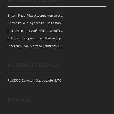
Bitcoin Pizza. Μία αξιοσημείωτη επέτειος.
Bitcoin και οι διαφορές του με τα παραδοσιακά νομίσματα
Blockchain. Η τεχνολογία πίσω από τα κρυπτονομίσματα
CFD κρυπτονομισμάτων. Πλεονεκτήματα και ευκαιρίες
Ethereum.Ένα ιδιαίτερο κρυπτονόμισμα-πλατφόρμα
ΝΟΜΙΜΟΙ ΠΑΡΟΧΟΙ
PLUS500. Συνολική βαθμολογία 3.7/5
ΕΡΓΑΛΕΙΑ