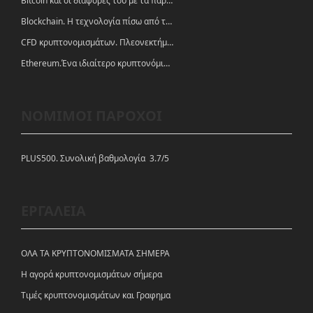
Bitcoin και οι διαφορές του με τα παραδοσιακά νομίσματα
Blockchain. Η τεχνολογία πίσω από τα κρυπτονομίσματα
CFD κρυπτονομισμάτων. Πλεονεκτήματα και ευκαιρίες
Ethereum.Ένα ιδιαίτερο κρυπτονόμισμα-πλατφόρμα
ΝΟΜΙΜΟΙ ΠΑΡΟΧΟΙ
PLUS500. Συνολική βαθμολογία 3.7/5
ΕΡΓΑΛΕΙΑ
ΟΛΑ ΤΑ ΚΡΥΠΤΟΝΟΜΙΣΜΑΤΑ ΣΗΜΕΡΑ
Η αγορά κρυπτονομισμάτων σήμερα
Tιμές κρυπτονομισμάτων και Γραφημα