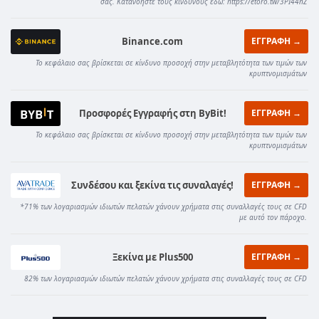
σας. Κατανοήστε τους κινδύνους εδώ: https://etoro.tw/3PI44nZ
Binance.com
ΕΓΓΡΑΦΗ →
Το κεφάλαιο σας βρίσκεται σε κίνδυνο προσοχή στην μεταβλητότητα των τιμών των
κρυπτνομισμάτων
Προσφορές Εγγραφής στη ByBit!
ΕΓΓΡΑΦΗ →
Το κεφάλαιο σας βρίσκεται σε κίνδυνο προσοχή στην μεταβλητότητα των τιμών των
κρυπτνομισμάτων
Συνδέσου και ξεκίνα τις συναλαγές!
ΕΓΓΡΑΦΗ →
*71% των λογαριασμών ιδιωτών πελατών χάνουν χρήματα στις συναλλαγές τους σε CFD
με αυτό τον πάροχο.
Ξεκίνα με Plus500
ΕΓΓΡΑΦΗ →
82% των λογαριασμών ιδιωτών πελατών χάνουν χρήματα στις συναλλαγές τους σε CFD