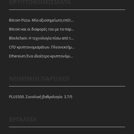
ΚΡΥΠΤΟΝΟΜΙΣΜΑΤΑ
Bitcoin Pizza. Μία αξιοσημείωτη επέτειος.
Bitcoin και οι διαφορές του με τα παραδοσιακά νομίσματα
Blockchain. Η τεχνολογία πίσω από τα κρυπτονομίσματα
CFD κρυπτονομισμάτων. Πλεονεκτήματα και ευκαιρίες
Ethereum.Ένα ιδιαίτερο κρυπτονόμισμα-πλατφόρμα
ΝΟΜΙΜΟΙ ΠΑΡΟΧΟΙ
PLUS500. Συνολική βαθμολογία 3.7/5
ΕΡΓΑΛΕΙΑ