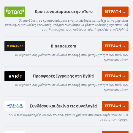
Κρυπτονομίσματα στην eToro
ΕΓΓΡΑΦΗ →
Οι επενδύσεις σε κρυπτονομίσματα είναι επικίνδυνες και ενδέχεται να μην είναι
κατάλληλες για ιδιώτες επενδυτές· υπάρχει πιθανότητα να χάσετε ολόκληρη την επένδυσή
σας. Κατανοήστε τους κινδύνους εδώ: https://etoro.tw/3PI44nZ
Binance.com
ΕΓΓΡΑΦΗ →
Το κεφάλαιο σας βρίσκεται σε κίνδυνο προσοχή στην μεταβλητότητα των τιμών των
κρυπτνομισμάτων
Προσφορές Εγγραφής στη ByBit!
ΕΓΓΡΑΦΗ →
Το κεφάλαιο σας βρίσκεται σε κίνδυνο προσοχή στην μεταβλητότητα των τιμών των
κρυπτνομισμάτων
Συνδέσου και ξεκίνα τις συναλαγές!
ΕΓΓΡΑΦΗ →
*71% των λογαριασμών ιδιωτών πελατών χάνουν χρήματα στις συναλλαγές τους σε CFD
με αυτό τον πάροχο.