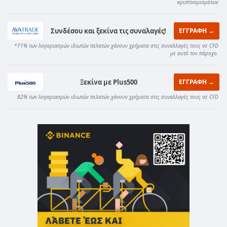
κρυπτνομισμάτων
Συνδέσου και ξεκίνα τις συναλαγές!
ΕΓΓΡΑΦΗ →
*71% των λογαριασμών ιδιωτών πελατών χάνουν χρήματα στις συναλλαγές τους σε CFD
με αυτό τον πάροχο.
Ξεκίνα με Plus500
ΕΓΓΡΑΦΗ →
82% των λογαριασμών ιδιωτών πελατών χάνουν χρήματα στις συναλλαγές τους σε CFD