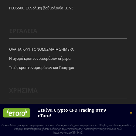
PLUS500. Συνολική βαθμολογία 3.7/5
ΕΡΓΑΛΕΙΑ
ΟΛΑ ΤΑ ΚΡΥΠΤΟΝΟΜΙΣΜΑΤΑ ΣΗΜΕΡΑ
Η αγορά κρυπτονομισμάτων σήμερα
Tιμές κρυπτονομισμάτων και Γραφημα
ΧΡΗΣΙΜΑ
ΠΡΟΕΙΔΟΠΟΙΗΣΗ ΚΙΝΔΥΝΟΥ
Ξεκίνα Crypto CFD Trading στην
eToro!
ΟΡΟΙ & ΠΡΟΥΠΟΘΕΣΕΙΣ
Οι επενδύσεις σε κρυπτονομίσματα είναι επικίνδυνες και ενδέχεται να μην είναι κατάλληλες για ιδιώτες επενδυτές·
ΠΟΛΙΤΙΚΗ COOKIES
υπάρχει πιθανότητα να χάσετε ολόκληρη την επένδυσή σας. Κατανοήστε τους κινδύνους εδώ:
https://etoro.tw/3PI44nZ