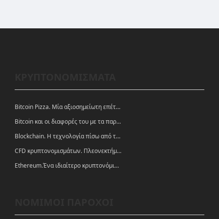
ΚΡΥΠΤΟΝΟΜΙΣΜΑΤΑ
Bitcoin Pizza. Μία αξιοσημείωτη επέτειος.
Bitcoin και οι διαφορές του με τα παραδοσιακά νομίσματα
Blockchain. Η τεχνολογία πίσω από τα κρυπτονομίσματα
CFD κρυπτονομισμάτων. Πλεονεκτήματα και ευκαιρίες
Ethereum.Ένα ιδιαίτερο κρυπτονόμισμα-πλατφόρμα
ΝΟΜΙΜΟΙ ΠΑΡΟΧΟΙ