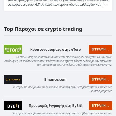
οι κυρώσεις των Η.Π.Α. κατά των ιρανικών ανταλλαγών και η…
Top Πάροχοι σε crypto trading
Κρυπτονομίσματα στην eToro
ΕΓΓΡΑΦΗ →
Οι επενδύσεις σε κρυπτονομίσματα είναι επικίνδυνες και ενδέχεται να μην είναι
κατάλληλες για ιδιώτες επενδυτές· υπάρχει πιθανότητα να χάσετε ολόκληρη την επένδυσή
σας. Κατανοήστε τους κινδύνους εδώ: https://etoro.tw/3PI44nZ
Binance.com
ΕΓΓΡΑΦΗ →
Το κεφάλαιο σας βρίσκεται σε κίνδυνο προσοχή στην μεταβλητότητα των τιμών των
κρυπτνομισμάτων
Προσφορές Εγγραφής στη ByBit!
ΕΓΓΡΑΦΗ →
Το κεφάλαιο σας βρίσκεται σε κίνδυνο προσοχή στην μεταβλητότητα των τιμών των