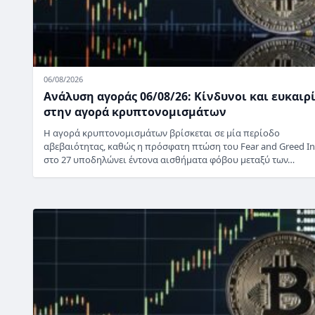
06/08/2026
Ανάλυση αγοράς 06/08/26: Κίνδυνοι και ευκαιρ
στην αγορά κρυπτονομισμάτων
Η αγορά κρυπτονομισμάτων βρίσκεται σε μία περίοδο
αβεβαιότητας, καθώς η πρόσφατη πτώση του Fear and Greed I
στο 27 υποδηλώνει έντονα αισθήματα φόβου μεταξύ των…