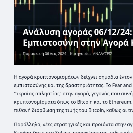
Ανάλυση αγοράς 06/12/24
Εμπιστοσύνη στην Αγορά
Παρασκευή 06 Δεκ, 2024
Κατηγορία:
ΑΝΑΛΥΣΕΙΣ
Η αγορά κρυπτονομισμάτων δείχνει σημάδια έντον
εμπιστοσύνης και της δραστηριότητας. Το Fear and
“ακραίας απληστίας” στην αγορά, γεγονός που συνή
κρυπτονομίσματα όπως το Bitcoin και το Ethereum.
πιθανή διόρθωση της τιμής του Bitcoin, καθώς οι t
Παράλληλα, νέες στρατηγικές και προϊόντα στην α
Kamino Swap στο Solana, προσφέροντας μηδενικά τέ