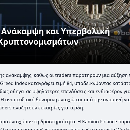
: Ανάκαμψη και Υπερβολική
 Κρυπτονομισμάτων
ης ανάκαμψης, καθώς οι traders παρατηρούν μια αύξηση 
 Greed Index καταγράφει τιμή 84, υποδεικνύοντας κατάσ
θως οδηγεί σε υψηλότερες επενδύσεις και ενδιαφέρον γι
 Η αναπτυξιακή δυναμική ενισχύεται από την αναμονή για
raders αναζητούν ευκαιρίες για κέρδη.
γορά ενισχύουν τη δραστηριότητα. Η Kamino Finance παρ
λη και περιορισμένες παραγγελίες, ενώ η εταιρεία Work