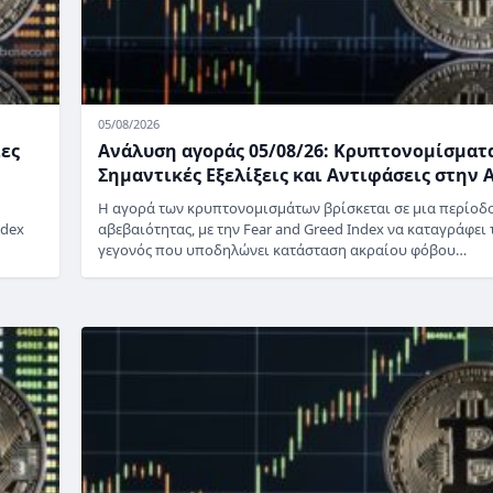
05/08/2026
ίες
Ανάλυση αγοράς 05/08/26: Κρυπτονομίσματ
Σημαντικές Εξελίξεις και Αντιφάσεις στην 
Η αγορά των κρυπτονομισμάτων βρίσκεται σε μια περίοδ
ndex
αβεβαιότητας, με την Fear and Greed Index να καταγράφει τ
γεγονός που υποδηλώνει κατάσταση ακραίου φόβου…