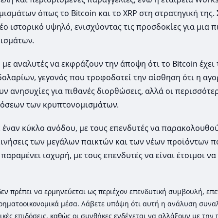
σμάτων όπως το Bitcoin και το XRP στη στρατηγική της.
 νέο ιστορικό υψηλό, ενισχύοντας τις προσδοκίες για μια 
ισμάτων.
με αναλυτές να εκφράζουν την άποψη ότι το Bitcoin έχει 
δολαρίων, γεγονός που τροφοδοτεί την αίσθηση ότι η αγ
ουν ανησυχίες για πιθανές διορθώσεις, αλλά οι περισσότε
δόσεων των κρυπτονομισμάτων.
 έναν κύκλο ανόδου, με τους επενδυτές να παρακολουθού
ς κινήσεις των μεγάλων παικτών και των νέων προϊόντων π
παραμένει ισχυρή, με τους επενδυτές να είναι έτοιμοι να
ι δεν πρέπει να ερμηνεύεται ως περιέχον επενδυτική συμβουλή, επε
ρηματοοικονομικά μέσα. Λάβετε υπόψη ότι αυτή η ανάλυση συνα
ικές επιδόσεις, καθώς οι συνθήκες ενδέχεται να αλλάξουν με την