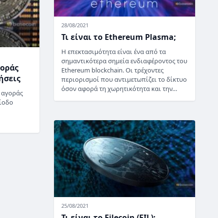
28/08/2021
Τι είναι το Ethereum Plasma;
Η επεκτασιμότητα είναι ένα από τα
σημαντικότερα σημεία ενδιαφέροντος του
γοράς
Ethereum blockchain. Οι τρέχοντες
ήσεις
περιορισμοί που αντιμετωπίζει το δίκτυο
όσον αφορά τη χωρητικότητα και την…
 αγοράς
ρίοδο
25/08/2021
Τι είναι το Filecoin (FIL);