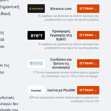
 Σημαντική
Binance.com
ΕΓΓΡΑΦΗ →
πιθανή
Το κεφάλαιο σας βρίσκεται σε κίνδυνο προσοχή στην
μεταβλητότητα των τιμών των κρυπτνομισμάτων
Προσφορές
τη
Εγγραφής στη
ΕΓΓΡΑΦΗ →
ορά
ByBit!
Το κεφάλαιο σας βρίσκεται σε κίνδυνο προσοχή στην
ροι
μεταβλητότητα των τιμών των κρυπτνομισμάτων
Συνδέσου και
ξεκίνα τις
ΕΓΓΡΑΦΗ →
ν τις
συναλαγές!
ου
*71% των λογαριασμών ιδιωτών πελατών χάνουν χρήματα
στις συναλλαγές τους σε CFD με αυτό τον πάροχο.
Ξεκίνα με Plus500
ΕΓΓΡΑΦΗ →
νδυτικές
82% των λογαριασμών ιδιωτών πελατών χάνουν χρήματα στις
συναλλαγές τους σε CFD
λλαγών δεν
 πάροδο του