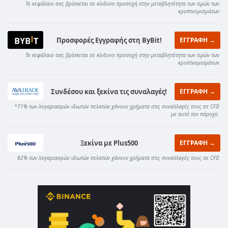
Το κεφάλαιο σας βρίσκεται σε κίνδυνο προσοχή στην μεταβλητότητα των τιμών των
κρυπτνομισμάτων
Προσφορές Εγγραφής στη ByBit!
ΕΓΓΡΑΦΗ →
Το κεφάλαιο σας βρίσκεται σε κίνδυνο προσοχή στην μεταβλητότητα των τιμών των
κρυπτνομισμάτων
Συνδέσου και ξεκίνα τις συναλαγές!
ΕΓΓΡΑΦΗ →
*71% των λογαριασμών ιδιωτών πελατών χάνουν χρήματα στις συναλλαγές τους σε CFD
με αυτό τον πάροχο.
Ξεκίνα με Plus500
ΕΓΓΡΑΦΗ →
82% των λογαριασμών ιδιωτών πελατών χάνουν χρήματα στις συναλλαγές τους σε CFD