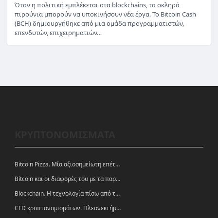
Όταν η πολιτική εμπλέκεται στα blockchains, τα σκληρά
πιρούνια μπορούν να υποκινήσουν νέα έργα. Το Bitcoin Cash
(BCH) δημιουργήθηκε από μια ομάδα προγραμματιστών,
επενδυτών, επιχειρηματιών…
ΚΡΥΠΤΟΝΟΜΙΣΜΑΤΑ
Bitcoin Pizza. Μία αξιοσημείωτη επέτειος.
Bitcoin και οι διαφορές του με τα παραδοσιακά νομίσματα
Blockchain. Η τεχνολογία πίσω από τα κρυπτονομίσματα
CFD κρυπτονομισμάτων. Πλεονεκτήματα και ευκαιρίες