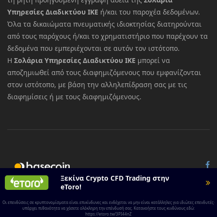
Υπηρεσίες Διαδικτύου ΙΚΕ
ή/και του παροχέα δεδομένων.
Όλα τα δικαιώματα πνευματικής ιδιοκτησίας διατηρούνται
από τους παρόχους ή/και το χρηματιστήριο που παρέχουν τα
δεδομένα που εμπεριέχονται σε αυτόν τον ιστότοπο.
Η
Σολάρια Υπηρεσίες Διαδικτύου ΙΚΕ
μπορεί να
αποζημιωθεί από τους διαφημιζόμενους που εμφανίζονται
στον ιστότοπο, με βάση την αλληλεπίδραση σας με τις
διαφημίσεις ή με τους διαφημιζόμενους.
© 2026 All rights reserved.
Basecoin
Ξεκίνα Crypto CFD Trading στην
eToro!
Οι επενδύσεις σε κρυπτονομίσματα είναι επικίνδυνες και ενδέχεται να μην είναι κατάλληλες για ιδιώτες επενδυτές·
υπάρχει πιθανότητα να χάσετε ολόκληρη την επένδυσή σας. Κατανοήστε τους κινδύνους εδώ:
https://etoro.tw/3PI44nZ