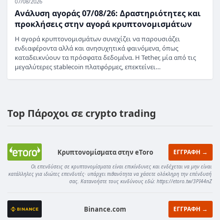
07/08/2026
Ανάλυση αγοράς 07/08/26: Δραστηριότητες και
προκλήσεις στην αγορά κρυπτονομισμάτων
Η αγορά κρυπτονομισμάτων συνεχίζει να παρουσιάζει
ενδιαφέροντα αλλά και ανησυχητικά φαινόμενα, όπως
καταδεικνύουν τα πρόσφατα δεδομένα. Η Tether, μία από τις
μεγαλύτερες stablecoin πλατφόρμες, επεκτείνει…
Top Πάροχοι σε crypto trading
Κρυπτονομίσματα στην eToro
ΕΓΓΡΑΦΗ →
Οι επενδύσεις σε κρυπτονομίσματα είναι επικίνδυνες και ενδέχεται να μην είναι
κατάλληλες για ιδιώτες επενδυτές· υπάρχει πιθανότητα να χάσετε ολόκληρη την επένδυσή
σας. Κατανοήστε τους κινδύνους εδώ: https://etoro.tw/3PI44nZ
Binance.com
ΕΓΓΡΑΦΗ →