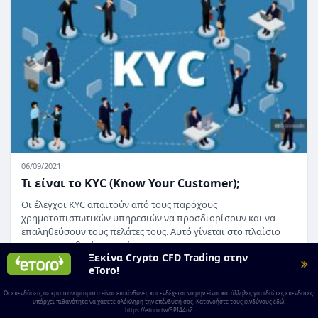
06/09/2021
Τι είναι το KYC (Know Your Customer);
Οι έλεγχοι KYC απαιτούν από τους παρόχους
χρηματοπιστωτικών υπηρεσιών να προσδιορίσουν και να
επαληθεύσουν τους πελάτες τους. Αυτό γίνεται στο πλαίσιο
των προσπαθειών συμμόρφωσης για…
Ξεκίνα Crypto CFD Trading στην
eToro!
Οι επενδύσεις σε κρυπτονομίσματα είναι επικίνδυνες και ενδέχεται να μην είναι κατάλληλες για ιδιώτες επενδυτές·
υπάρχει πιθανότητα να χάσετε ολόκληρη την επένδυσή σας. Κατανοήστε τους κινδύνους εδώ:
https://etoro.tw/3PI44nZ