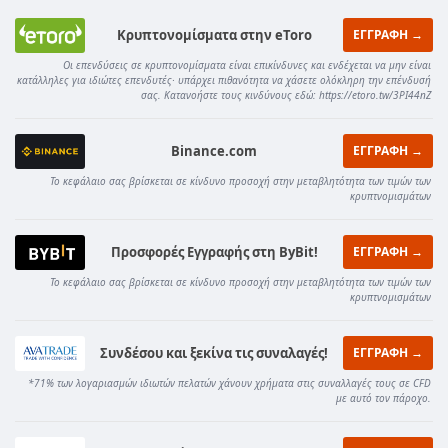
Κρυπτονομίσματα στην eToro
ΕΓΓΡΑΦΗ →
Οι επενδύσεις σε κρυπτονομίσματα είναι επικίνδυνες και ενδέχεται να μην είναι
κατάλληλες για ιδιώτες επενδυτές· υπάρχει πιθανότητα να χάσετε ολόκληρη την επένδυσή
σας. Κατανοήστε τους κινδύνους εδώ: https://etoro.tw/3PI44nZ
Binance.com
ΕΓΓΡΑΦΗ →
Το κεφάλαιο σας βρίσκεται σε κίνδυνο προσοχή στην μεταβλητότητα των τιμών των
κρυπτνομισμάτων
Προσφορές Εγγραφής στη ByBit!
ΕΓΓΡΑΦΗ →
Το κεφάλαιο σας βρίσκεται σε κίνδυνο προσοχή στην μεταβλητότητα των τιμών των
κρυπτνομισμάτων
Συνδέσου και ξεκίνα τις συναλαγές!
ΕΓΓΡΑΦΗ →
*71% των λογαριασμών ιδιωτών πελατών χάνουν χρήματα στις συναλλαγές τους σε CFD
με αυτό τον πάροχο.