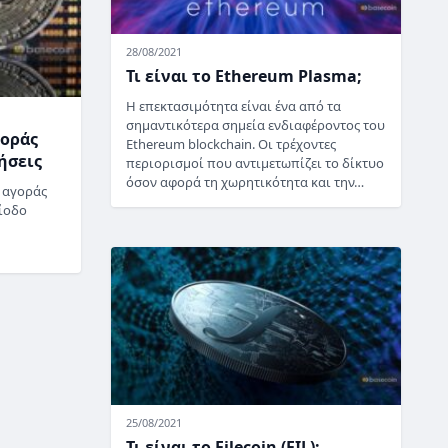
28/08/2021
Τι είναι το Ethereum Plasma;
Η επεκτασιμότητα είναι ένα από τα
σημαντικότερα σημεία ενδιαφέροντος του
γοράς
Ethereum blockchain. Οι τρέχοντες
ήσεις
περιορισμοί που αντιμετωπίζει το δίκτυο
όσον αφορά τη χωρητικότητα και την…
 αγοράς
ρίοδο
25/08/2021
Τι είναι το Filecoin (FIL);