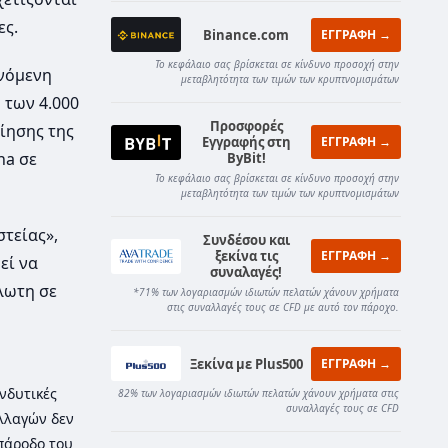
ες.
Binance.com
ΕΓΓΡΑΦΗ →
Το κεφάλαιο σας βρίσκεται σε κίνδυνο προσοχή στην
ανόμενη
μεταβλητότητα των τιμών των κρυπτνομισμάτων
 των 4.000
Προσφορές
ίησης της
Εγγραφής στη
ΕΓΓΡΑΦΗ →
na σε
ByBit!
Το κεφάλαιο σας βρίσκεται σε κίνδυνο προσοχή στην
μεταβλητότητα των τιμών των κρυπτνομισμάτων
τείας»,
Συνδέσου και
ξεκίνα τις
ΕΓΓΡΑΦΗ →
εί να
συναλαγές!
λωτη σε
*71% των λογαριασμών ιδιωτών πελατών χάνουν χρήματα
στις συναλλαγές τους σε CFD με αυτό τον πάροχο.
Ξεκίνα με Plus500
ΕΓΓΡΑΦΗ →
νδυτικές
82% των λογαριασμών ιδιωτών πελατών χάνουν χρήματα στις
συναλλαγές τους σε CFD
λλαγών δεν
 πάροδο του