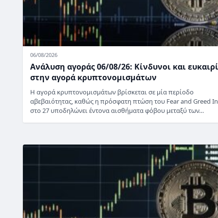
06/08/2026
Ανάλυση αγοράς 06/08/26: Κίνδυνοι και ευκαιρ
στην αγορά κρυπτονομισμάτων
Η αγορά κρυπτονομισμάτων βρίσκεται σε μία περίοδο
αβεβαιότητας, καθώς η πρόσφατη πτώση του Fear and Greed I
στο 27 υποδηλώνει έντονα αισθήματα φόβου μεταξύ των…