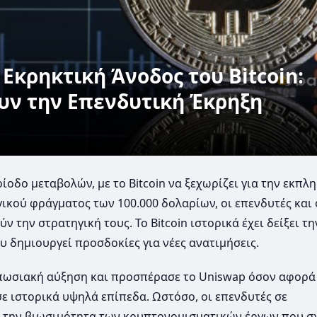
Εκρηκτική Άνοδος του Bitcoin:
υν την Επενδυτική Έκρηξη
οδο μεταβολών, με το Bitcoin να ξεχωρίζει για την εκπλη
κού φράγματος των 100.000 δολαρίων, οι επενδυτές και 
 την στρατηγική τους. Το Bitcoin ιστορικά έχει δείξει τη
 δημιουργεί προσδοκίες για νέες ανατιμήσεις.
υπωσιακή αύξηση και προσπέρασε το Uniswap όσον αφορά
ε ιστορικά υψηλά επίπεδα. Ωστόσο, οι επενδυτές σε
 την βιωσιμότητα των κρυπτονομισματικών έργων που σχ