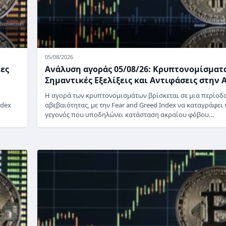
05/08/2026
ίες
Ανάλυση αγοράς 05/08/26: Κρυπτονομίσματ
Σημαντικές Εξελίξεις και Αντιφάσεις στην 
Η αγορά των κρυπτονομισμάτων βρίσκεται σε μια περίοδ
ndex
αβεβαιότητας, με την Fear and Greed Index να καταγράφει τ
γεγονός που υποδηλώνει κατάσταση ακραίου φόβου…