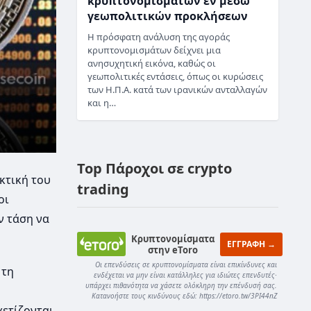
κρυπτονομισμάτων εν μέσω
γεωπολιτικών προκλήσεων
Η πρόσφατη ανάλυση της αγοράς
κρυπτονομισμάτων δείχνει μια
ανησυχητική εικόνα, καθώς οι
γεωπολιτικές εντάσεις, όπως οι κυρώσεις
των Η.Π.Α. κατά των ιρανικών ανταλλαγών
και η…
Top Πάροχοι σε crypto
κτική του
trading
οι
ν τάση να
Κρυπτονομίσματα
ΕΓΓΡΑΦΗ →
στην eToro
Οι επενδύσεις σε κρυπτονομίσματα είναι επικίνδυνες και
 τη
ενδέχεται να μην είναι κατάλληλες για ιδιώτες επενδυτές·
υπάρχει πιθανότητα να χάσετε ολόκληρη την επένδυσή σας.
Κατανοήστε τους κινδύνους εδώ: https://etoro.tw/3PI44nZ
ετίζονται