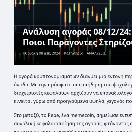
Ανάλυση αγοράς 08/12/24: 
Ποιοι Παράγοντες Στηρίζο
Κυριακή 08 Δεκ, 2024
Κατηγορία:
ΑΝΑΛΥΣΕΙΣ
Η αγορά κρυπτονομισμάτων διανύει μια έντονη περί
άνοδο. Με την πρόσφατη υπερπήδηση του ψυχολογι
διαχειριστές κεφαλαίων αρχίζουν να επαναξιολογούν
κινείται γύρω από προηγούμενα υψηλά, γεγονός που
Στο μεταξύ, το Pepe, ένα memecoin, σημείωσε εντ
συνολική κεφαλαιοποίηση της αγοράς, φτάνοντας σ
κρυπτονομίσματα εκφράζουν ανησυχίες σχετικά με