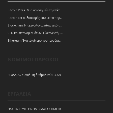
Bitcoin Pizza. Μία αξιοσημείωτη επέτειος.
Bitcoin και οι διαφορές του με τα παραδοσιακά νομίσματα
Blockchain. Η τεχνολογία πίσω από τα κρυπτονομίσματα
CFD κρυπτονομισμάτων. Πλεονεκτήματα και ευκαιρίες
Ethereum.Ένα ιδιαίτερο κρυπτονόμισμα-πλατφόρμα
ΝΟΜΙΜΟΙ ΠΑΡΟΧΟΙ
PLUS500. Συνολική βαθμολογία 3.7/5
ΕΡΓΑΛΕΙΑ
ΟΛΑ ΤΑ ΚΡΥΠΤΟΝΟΜΙΣΜΑΤΑ ΣΗΜΕΡΑ