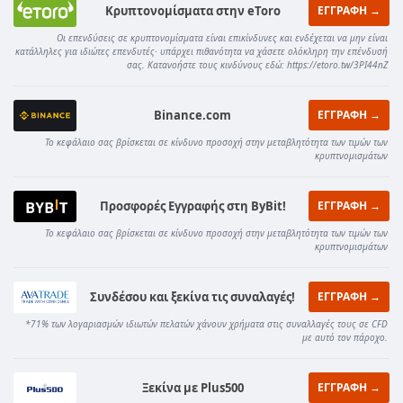
Κρυπτονομίσματα στην eToro
ΕΓΓΡΑΦΗ →
Οι επενδύσεις σε κρυπτονομίσματα είναι επικίνδυνες και ενδέχεται να μην είναι
κατάλληλες για ιδιώτες επενδυτές· υπάρχει πιθανότητα να χάσετε ολόκληρη την επένδυσή
σας. Κατανοήστε τους κινδύνους εδώ: https://etoro.tw/3PI44nZ
Binance.com
ΕΓΓΡΑΦΗ →
Το κεφάλαιο σας βρίσκεται σε κίνδυνο προσοχή στην μεταβλητότητα των τιμών των
κρυπτνομισμάτων
Προσφορές Εγγραφής στη ByBit!
ΕΓΓΡΑΦΗ →
Το κεφάλαιο σας βρίσκεται σε κίνδυνο προσοχή στην μεταβλητότητα των τιμών των
κρυπτνομισμάτων
Συνδέσου και ξεκίνα τις συναλαγές!
ΕΓΓΡΑΦΗ →
*71% των λογαριασμών ιδιωτών πελατών χάνουν χρήματα στις συναλλαγές τους σε CFD
με αυτό τον πάροχο.
Ξεκίνα με Plus500
ΕΓΓΡΑΦΗ →