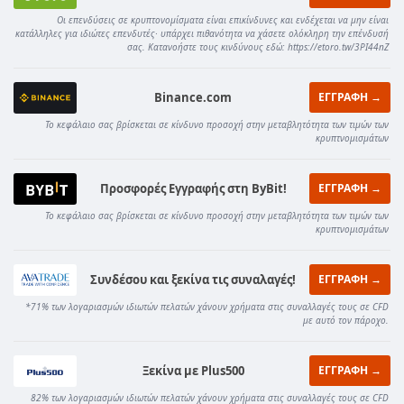
Οι επενδύσεις σε κρυπτονομίσματα είναι επικίνδυνες και ενδέχεται να μην είναι
κατάλληλες για ιδιώτες επενδυτές· υπάρχει πιθανότητα να χάσετε ολόκληρη την επένδυσή
σας. Κατανοήστε τους κινδύνους εδώ: https://etoro.tw/3PI44nZ
Binance.com
ΕΓΓΡΑΦΗ →
Το κεφάλαιο σας βρίσκεται σε κίνδυνο προσοχή στην μεταβλητότητα των τιμών των
κρυπτνομισμάτων
Προσφορές Εγγραφής στη ByBit!
ΕΓΓΡΑΦΗ →
Το κεφάλαιο σας βρίσκεται σε κίνδυνο προσοχή στην μεταβλητότητα των τιμών των
κρυπτνομισμάτων
Συνδέσου και ξεκίνα τις συναλαγές!
ΕΓΓΡΑΦΗ →
*71% των λογαριασμών ιδιωτών πελατών χάνουν χρήματα στις συναλλαγές τους σε CFD
με αυτό τον πάροχο.
Ξεκίνα με Plus500
ΕΓΓΡΑΦΗ →
82% των λογαριασμών ιδιωτών πελατών χάνουν χρήματα στις συναλλαγές τους σε CFD