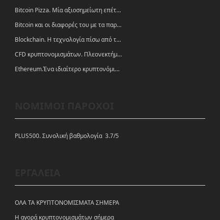
Bitcoin Pizza. Μία αξιοσημείωτη επέτειος.
Bitcoin και οι διαφορές του με τα παραδοσιακά νομίσματα
Blockchain. Η τεχνολογία πίσω από τα κρυπτονομίσματα
CFD κρυπτονομισμάτων. Πλεονεκτήματα και ευκαιρίες
Ethereum.Ένα ιδιαίτερο κρυπτονόμισμα-πλατφόρμα
ΝΟΜΙΜΟΙ ΠΑΡΟΧΟΙ
PLUS500. Συνολική βαθμολογία 3.7/5
ΕΡΓΑΛΕΙΑ
ΟΛΑ ΤΑ ΚΡΥΠΤΟΝΟΜΙΣΜΑΤΑ ΣΗΜΕΡΑ
Η αγορά κρυπτονομισμάτων σήμερα