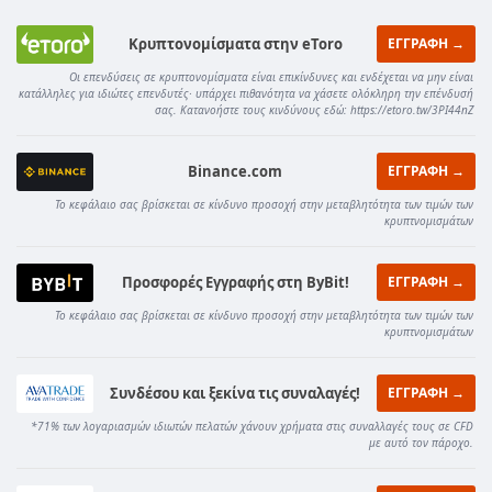
Κρυπτονομίσματα στην eToro
ΕΓΓΡΑΦΗ →
Οι επενδύσεις σε κρυπτονομίσματα είναι επικίνδυνες και ενδέχεται να μην είναι
κατάλληλες για ιδιώτες επενδυτές· υπάρχει πιθανότητα να χάσετε ολόκληρη την επένδυσή
σας. Κατανοήστε τους κινδύνους εδώ: https://etoro.tw/3PI44nZ
Binance.com
ΕΓΓΡΑΦΗ →
Το κεφάλαιο σας βρίσκεται σε κίνδυνο προσοχή στην μεταβλητότητα των τιμών των
κρυπτνομισμάτων
Προσφορές Εγγραφής στη ByBit!
ΕΓΓΡΑΦΗ →
Το κεφάλαιο σας βρίσκεται σε κίνδυνο προσοχή στην μεταβλητότητα των τιμών των
κρυπτνομισμάτων
Συνδέσου και ξεκίνα τις συναλαγές!
ΕΓΓΡΑΦΗ →
*71% των λογαριασμών ιδιωτών πελατών χάνουν χρήματα στις συναλλαγές τους σε CFD
με αυτό τον πάροχο.