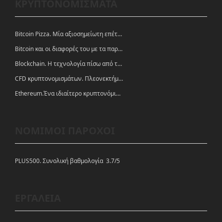
ΚΡΥΠΤΟΝΟΜΙΣΜΑΤΑ
Bitcoin Pizza. Μία αξιοσημείωτη επέτειος.
Bitcoin και οι διαφορές του με τα παραδοσιακά νομίσματα
Blockchain. Η τεχνολογία πίσω από τα κρυπτονομίσματα
CFD κρυπτονομισμάτων. Πλεονεκτήματα και ευκαιρίες
Ethereum.Ένα ιδιαίτερο κρυπτονόμισμα-πλατφόρμα
ΝΟΜΙΜΟΙ ΠΑΡΟΧΟΙ
PLUS500. Συνολική βαθμολογία 3.7/5
ΕΡΓΑΛΕΙΑ