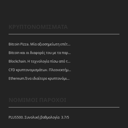
ΚΡΥΠΤΟΝΟΜΙΣΜΑΤΑ
Bitcoin Pizza. Μία αξιοσημείωτη επέτειος.
Bitcoin και οι διαφορές του με τα παραδοσιακά νομίσματα
Blockchain. Η τεχνολογία πίσω από τα κρυπτονομίσματα
CFD κρυπτονομισμάτων. Πλεονεκτήματα και ευκαιρίες
Ethereum.Ένα ιδιαίτερο κρυπτονόμισμα-πλατφόρμα
ΝΟΜΙΜΟΙ ΠΑΡΟΧΟΙ
PLUS500. Συνολική βαθμολογία 3.7/5