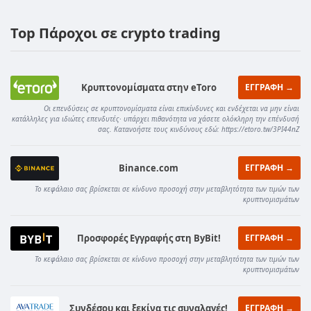
Top Πάροχοι σε crypto trading
Κρυπτονομίσματα στην eToro
ΕΓΓΡΑΦΗ →
Οι επενδύσεις σε κρυπτονομίσματα είναι επικίνδυνες και ενδέχεται να μην είναι
κατάλληλες για ιδιώτες επενδυτές· υπάρχει πιθανότητα να χάσετε ολόκληρη την επένδυσή
σας. Κατανοήστε τους κινδύνους εδώ: https://etoro.tw/3PI44nZ
Binance.com
ΕΓΓΡΑΦΗ →
Το κεφάλαιο σας βρίσκεται σε κίνδυνο προσοχή στην μεταβλητότητα των τιμών των
κρυπτνομισμάτων
Προσφορές Εγγραφής στη ByBit!
ΕΓΓΡΑΦΗ →
Το κεφάλαιο σας βρίσκεται σε κίνδυνο προσοχή στην μεταβλητότητα των τιμών των
κρυπτνομισμάτων
Συνδέσου και ξεκίνα τις συναλαγές!
ΕΓΓΡΑΦΗ →