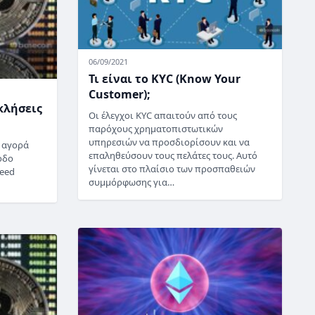
06/09/2021
Τι είναι το KYC (Know Your
Customer);
κλήσεις
Οι έλεγχοι KYC απαιτούν από τους
παρόχους χρηματοπιστωτικών
υπηρεσιών να προσδιορίσουν και να
ν αγορά
επαληθεύσουν τους πελάτες τους. Αυτό
οδο
γίνεται στο πλαίσιο των προσπαθειών
reed
συμμόρφωσης για…