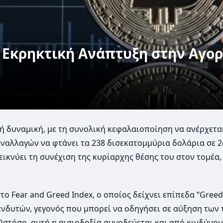
: Εκρηκτική Ανάπτυξη στην Αγο
 δυναμική, με τη συνολική κεφαλαιοποίηση να ανέρχετα
υναλλαγών να φτάνει τα 238 δισεκατομμύρια δολάρια σε 2
δεικνύει τη συνέχιση της κυρίαρχης θέσης του στον τομέα,
 Fear and Greed Index, ο οποίος δείχνει επίπεδα “Greed
ενδυτών, γεγονός που μπορεί να οδηγήσει σε αύξηση των
Ωστόσο, αυτή η αισιοδοξία συνοδεύεται και από κινδύνου