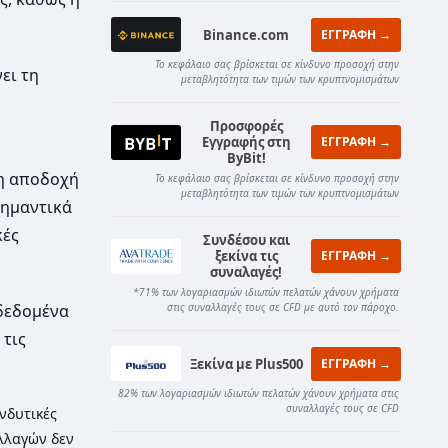
Binance.com
ΕΓΓΡΑΦΗ →
Το κεφάλαιο σας βρίσκεται σε κίνδυνο προσοχή στην
ει τη
μεταβλητότητα των τιμών των κρυπτνομισμάτων
Προσφορές
Εγγραφής στη
ΕΓΓΡΑΦΗ →
ByBit!
 η αποδοχή
Το κεφάλαιο σας βρίσκεται σε κίνδυνο προσοχή στην
μεταβλητότητα των τιμών των κρυπτνομισμάτων
σημαντικά
κές
Συνδέσου και
ξεκίνα τις
ΕΓΓΡΑΦΗ →
συναλαγές!
*71% των λογαριασμών ιδιωτών πελατών χάνουν χρήματα
 δεδομένα
στις συναλλαγές τους σε CFD με αυτό τον πάροχο.
 τις
Ξεκίνα με Plus500
ΕΓΓΡΑΦΗ →
82% των λογαριασμών ιδιωτών πελατών χάνουν χρήματα στις
συναλλαγές τους σε CFD
νδυτικές
λλαγών δεν