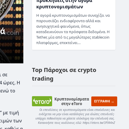
προκλήσεις στην αγορά
κρυπτονομισμάτων
Η αγορά κρυπτονομισμάτων συνεχίζει να
παρουσιάζει ενδιαφέροντα αλλά και
ανησυχητικά φαινόμενα, όπως
ρά
καταδεικνύουν τα πρόσφατα δεδομένα. Η
Tether, μία από τις μεγαλύτερες stablecoin
πλατφόρμες, επεκτείνει…
Top Πάροχοι σε crypto
ι σε
trading
4 ώρες. Η
 ενώ το
Κρυπτονομίσματα
ΕΓΓΡΑΦΗ →
στην eToro
Οι επενδύσεις σε κρυπτονομίσματα είναι επικίνδυνες και
” με τιμή
ενδέχεται να μην είναι κατάλληλες για ιδιώτες επενδυτές·
υπάρχει πιθανότητα να χάσετε ολόκληρη την επένδυσή σας.
 τιμών των
Κατανοήστε τους κινδύνους εδώ: https://etoro.tw/3PI44nZ
ς, καθώς η