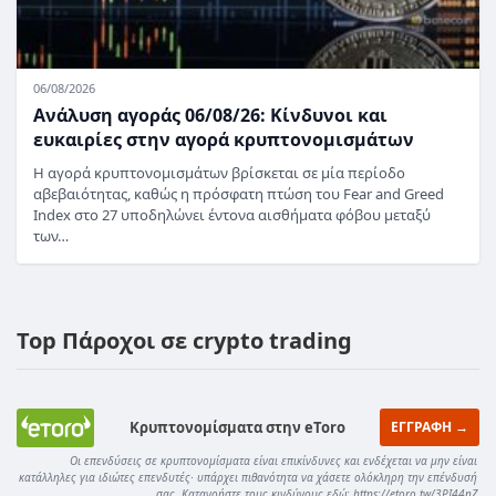
06/08/2026
Ανάλυση αγοράς 06/08/26: Κίνδυνοι και
ευκαιρίες στην αγορά κρυπτονομισμάτων
Η αγορά κρυπτονομισμάτων βρίσκεται σε μία περίοδο
αβεβαιότητας, καθώς η πρόσφατη πτώση του Fear and Greed
Index στο 27 υποδηλώνει έντονα αισθήματα φόβου μεταξύ
των…
Top Πάροχοι σε crypto trading
Κρυπτονομίσματα στην eToro
ΕΓΓΡΑΦΗ →
Οι επενδύσεις σε κρυπτονομίσματα είναι επικίνδυνες και ενδέχεται να μην είναι
κατάλληλες για ιδιώτες επενδυτές· υπάρχει πιθανότητα να χάσετε ολόκληρη την επένδυσή
σας. Κατανοήστε τους κινδύνους εδώ: https://etoro.tw/3PI44nZ