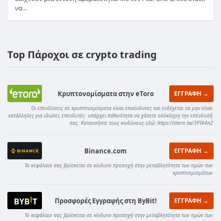
να…
Top Πάροχοι σε crypto trading
Κρυπτονομίσματα στην eToro
ΕΓΓΡΑΦΗ →
Οι επενδύσεις σε κρυπτονομίσματα είναι επικίνδυνες και ενδέχεται να μην είναι
κατάλληλες για ιδιώτες επενδυτές· υπάρχει πιθανότητα να χάσετε ολόκληρη την επένδυσή
σας. Κατανοήστε τους κινδύνους εδώ: https://etoro.tw/3PI44nZ
Binance.com
ΕΓΓΡΑΦΗ →
Το κεφάλαιο σας βρίσκεται σε κίνδυνο προσοχή στην μεταβλητότητα των τιμών των
κρυπτνομισμάτων
Προσφορές Εγγραφής στη ByBit!
ΕΓΓΡΑΦΗ →
Το κεφάλαιο σας βρίσκεται σε κίνδυνο προσοχή στην μεταβλητότητα των τιμών των