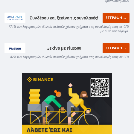
κρυπτνομισμάτων
Συνδέσου και ξεκίνα τις συναλαγές!
ΕΓΓΡΑΦΗ →
*71% των λογαριασμών ιδιωτών πελατών χάνουν χρήματα στις συναλλαγές τους σε CFD
με αυτό τον πάροχο.
Ξεκίνα με Plus500
ΕΓΓΡΑΦΗ →
82% των λογαριασμών ιδιωτών πελατών χάνουν χρήματα στις συναλλαγές τους σε CFD