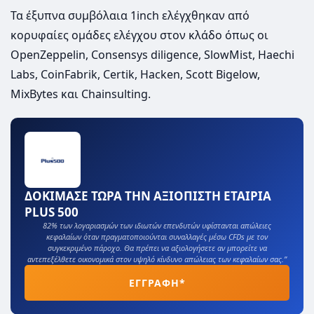
Τα έξυπνα συμβόλαια 1inch ελέγχθηκαν από
κορυφαίες ομάδες ελέγχου στον κλάδο όπως οι
OpenZeppelin, Consensys diligence, SlowMist, Haechi
Labs, CoinFabrik, Certik, Hacken, Scott Bigelow,
MixBytes και Chainsulting.
ΔΟΚΙΜΑΣΕ ΤΩΡΑ ΤΗΝ ΑΞΙΟΠΙΣΤΗ ΕΤΑΙΡΙΑ
PLUS 500
82% των λογαριασμών των ιδιωτών επενδυτών υφίστανται απώλειες
κεφαλαίων όταν πραγματοποιούνται συναλλαγές μέσω CFDs με τον
συγκεκριμένο πάροχο. Θα πρέπει να αξιολογήσετε αν μπορείτε να
αντεπεξέλθετε οικονομικά στον υψηλό κίνδυνο απώλειας των κεφαλαίων σας.”
ΕΓΓΡΑΦΗ*