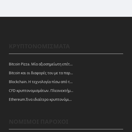
ΚΡΥΠΤΟΝΟΜΙΣΜΑΤΑ
Bitcoin Pizza. Μία αξιοσημείωτη επέτειος.
Bitcoin και οι διαφορές του με τα παραδοσιακά νομίσματα
Blockchain. Η τεχνολογία πίσω από τα κρυπτονομίσματα
CFD κρυπτονομισμάτων. Πλεονεκτήματα και ευκαιρίες
Ethereum.Ένα ιδιαίτερο κρυπτονόμισμα-πλατφόρμα
ΝΟΜΙΜΟΙ ΠΑΡΟΧΟΙ