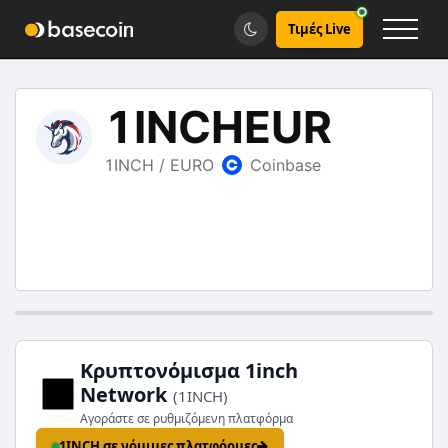
Τιμές Live
Κρυπτονόμισμα 1inch
Network
(1INCH)
Αγοράστε σε ρυθμιζόμενη πλατφόρμα
1INCH σε νόμιμες πλατφόρμες