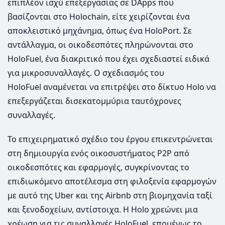
επιπλέον ισχύ επεξεργασίας σε DApps που
βασίζονται στο Holochain, είτε χειρίζονται ένα
αποκλειστικό μηχάνημα, όπως ένα HoloPort. Σε
αντάλλαγμα, οι οικοδεσπότες πληρώνονται στο
HoloFuel, ένα διακριτικό που έχει σχεδιαστεί ειδικά
για μικροσυναλλαγές. Ο σχεδιασμός του
HoloFuel αναμένεται να επιτρέψει στο δίκτυο Holo να
επεξεργάζεται δισεκατομμύρια ταυτόχρονες
συναλλαγές.
Το επιχειρηματικό σχέδιο του έργου επικεντρώνεται
στη δημιουργία ενός οικοσυστήματος P2P από
οικοδεσπότες και εφαρμογές, συγκρίνοντας το
επιδιωκόμενο αποτέλεσμα στη φιλοξενία εφαρμογών
με αυτό της Uber και της Airbnb στη βιομηχανία ταξί
και ξενοδοχείων, αντίστοιχα. Η Holo χρεώνει μια
χρέωση για τις συναλλαγές HoloFuel, επομένως το