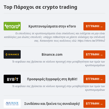
Top Πάροχοι σε crypto trading
Κρυπτονομίσματα στην eToro
ΕΓΓΡΑΦΗ →
Οι επενδύσεις σε κρυπτονομίσματα είναι επικίνδυνες και ενδέχεται να μην είναι
κατάλληλες για ιδιώτες επενδυτές· υπάρχει πιθανότητα να χάσετε ολόκληρη την επένδυσή
σας. Κατανοήστε τους κινδύνους εδώ: https://etoro.tw/3PI44nZ
Binance.com
ΕΓΓΡΑΦΗ →
Το κεφάλαιο σας βρίσκεται σε κίνδυνο προσοχή στην μεταβλητότητα των τιμών των
κρυπτνομισμάτων
Προσφορές Εγγραφής στη ByBit!
ΕΓΓΡΑΦΗ →
Το κεφάλαιο σας βρίσκεται σε κίνδυνο προσοχή στην μεταβλητότητα των τιμών των
κρυπτνομισμάτων
Συνδέσου και ξεκίνα τις συναλαγές!
ΕΓΓΡΑΦΗ →