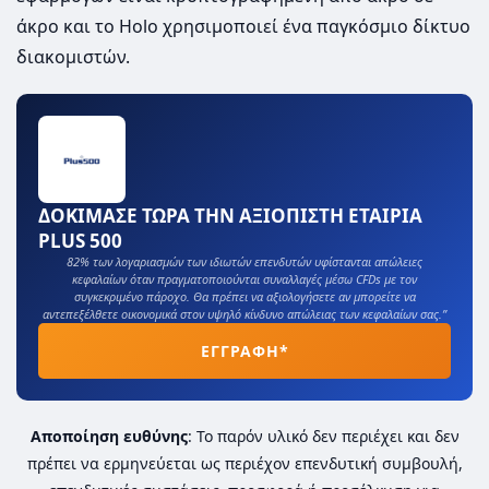
άκρο και το Holo χρησιμοποιεί ένα παγκόσμιο δίκτυο
διακομιστών.
ΔΟΚΙΜΑΣΕ ΤΩΡΑ ΤΗΝ ΑΞΙΟΠΙΣΤΗ ΕΤΑΙΡΙΑ
PLUS 500
82% των λογαριασμών των ιδιωτών επενδυτών υφίστανται απώλειες
κεφαλαίων όταν πραγματοποιούνται συναλλαγές μέσω CFDs με τον
συγκεκριμένο πάροχο. Θα πρέπει να αξιολογήσετε αν μπορείτε να
αντεπεξέλθετε οικονομικά στον υψηλό κίνδυνο απώλειας των κεφαλαίων σας.”
ΕΓΓΡΑΦΗ*
Αποποίηση ευθύνης
: Το παρόν υλικό δεν περιέχει και δεν
πρέπει να ερμηνεύεται ως περιέχον επενδυτική συμβουλή,