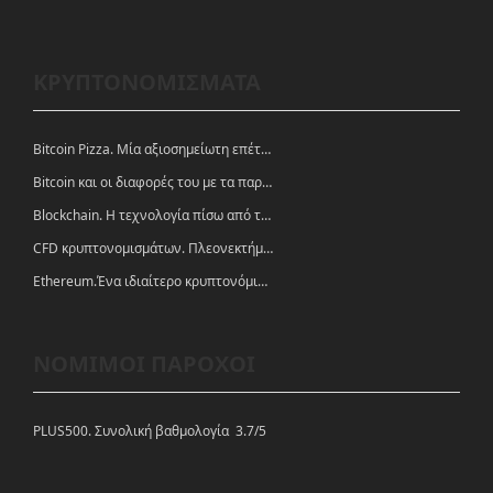
ΚΡΥΠΤΟΝΟΜΙΣΜΑΤΑ
Bitcoin Pizza. Μία αξιοσημείωτη επέτειος.
Bitcoin και οι διαφορές του με τα παραδοσιακά νομίσματα
Blockchain. Η τεχνολογία πίσω από τα κρυπτονομίσματα
CFD κρυπτονομισμάτων. Πλεονεκτήματα και ευκαιρίες
Ethereum.Ένα ιδιαίτερο κρυπτονόμισμα-πλατφόρμα
ΝΟΜΙΜΟΙ ΠΑΡΟΧΟΙ
PLUS500. Συνολική βαθμολογία 3.7/5