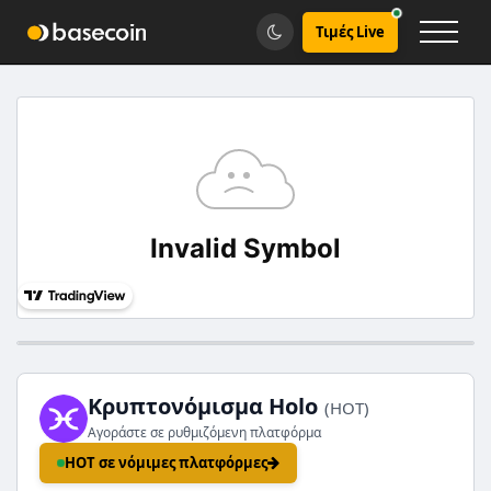
Τιμές Live
Κρυπτονόμισμα Holo
(HOT)
Αγοράστε σε ρυθμιζόμενη πλατφόρμα
HOT σε νόμιμες πλατφόρμες