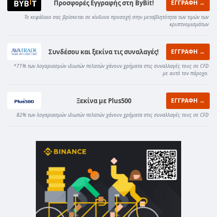
Προσφορές Εγγραφής στη ByBit!
ΕΓΓΡΑΦΗ →
Το κεφάλαιο σας βρίσκεται σε κίνδυνο προσοχή στην μεταβλητότητα των τιμών των
κρυπτνομισμάτων
Συνδέσου και ξεκίνα τις συναλαγές!
ΕΓΓΡΑΦΗ →
*71% των λογαριασμών ιδιωτών πελατών χάνουν χρήματα στις συναλλαγές τους σε CFD
με αυτό τον πάροχο.
Ξεκίνα με Plus500
ΕΓΓΡΑΦΗ →
82% των λογαριασμών ιδιωτών πελατών χάνουν χρήματα στις συναλλαγές τους σε CFD