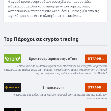
Η αγορά κρυπτονομισμάτων συνεχίζει να παρουσιάζει
ενδιαφέροντα αλλά και ανησυχητικά φαινόμενα, όπως
καταδεικνύουν τα πρόσφατα δεδομένα. Η Tether, μία από τις
μεγαλύτερες stablecoin πλατφόρμες, επεκτείνει…
Top Πάροχοι σε crypto trading
Κρυπτονομίσματα στην eToro
ΕΓΓΡΑΦΗ →
Οι επενδύσεις σε κρυπτονομίσματα είναι επικίνδυνες και ενδέχεται να μην είναι
κατάλληλες για ιδιώτες επενδυτές· υπάρχει πιθανότητα να χάσετε ολόκληρη την επένδυσή
σας. Κατανοήστε τους κινδύνους εδώ: https://etoro.tw/3PI44nZ
Binance.com
ΕΓΓΡΑΦΗ →
Το κεφάλαιο σας βρίσκεται σε κίνδυνο προσοχή στην μεταβλητότητα των τιμών των
κρυπτνομισμάτων