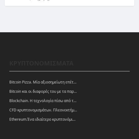
ΚΡΥΠΤΟΝΟΜΙΣΜΑΤΑ
Bitcoin Pizza. Μία αξιοσημείωτη επέτειος.
Bitcoin και οι διαφορές του με τα παραδοσιακά νομίσματα
Blockchain. Η τεχνολογία πίσω από τα κρυπτονομίσματα
CFD κρυπτονομισμάτων. Πλεονεκτήματα και ευκαιρίες
Ethereum.Ένα ιδιαίτερο κρυπτονόμισμα-πλατφόρμα