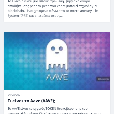
Το Filecoin είναι μια αποκεντρωμένη, ψηφιακή αγορά
αποθήκευσης peer-to-peer που χρησιμοποιεί τεχνολογία
blockchain. Είναι χτισμένο πάνω από το InterPlanetary File
System (IPFS) και επιτρέπει στους…
24/08/2021
Τι είναι το Aave (AAVE);
Το AAVE είναι το εγγενές TOKEN διακυβέρνησης του
πρωτοκόλλου Aave. Οι κάτοχοι του κρυπτονομίσματος που