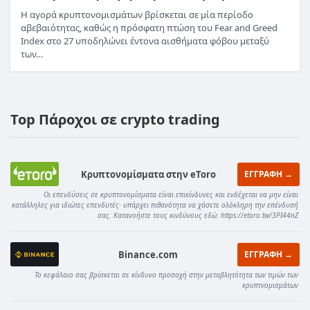
Η αγορά κρυπτονομισμάτων βρίσκεται σε μία περίοδο
αβεβαιότητας, καθώς η πρόσφατη πτώση του Fear and Greed
Index στο 27 υποδηλώνει έντονα αισθήματα φόβου μεταξύ
των…
Top Πάροχοι σε crypto trading
Κρυπτονομίσματα στην eToro
ΕΓΓΡΑΦΗ →
Οι επενδύσεις σε κρυπτονομίσματα είναι επικίνδυνες και ενδέχεται να μην είναι
κατάλληλες για ιδιώτες επενδυτές· υπάρχει πιθανότητα να χάσετε ολόκληρη την επένδυσή
σας. Κατανοήστε τους κινδύνους εδώ: https://etoro.tw/3PI44nZ
Binance.com
ΕΓΓΡΑΦΗ →
Το κεφάλαιο σας βρίσκεται σε κίνδυνο προσοχή στην μεταβλητότητα των τιμών των
κρυπτνομισμάτων