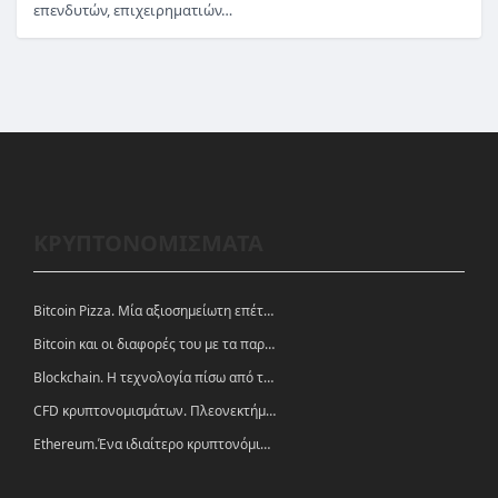
επενδυτών, επιχειρηματιών…
ΚΡΥΠΤΟΝΟΜΙΣΜΑΤΑ
Bitcoin Pizza. Μία αξιοσημείωτη επέτειος.
Bitcoin και οι διαφορές του με τα παραδοσιακά νομίσματα
Blockchain. Η τεχνολογία πίσω από τα κρυπτονομίσματα
CFD κρυπτονομισμάτων. Πλεονεκτήματα και ευκαιρίες
Ethereum.Ένα ιδιαίτερο κρυπτονόμισμα-πλατφόρμα