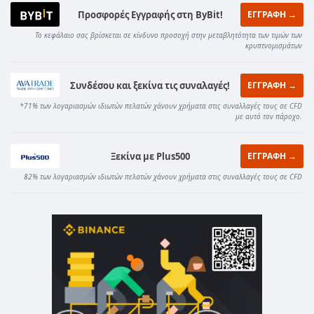
Προσφορές Εγγραφής στη ByBit!
ΕΓΓΡΑΦΗ →
Το κεφάλαιο σας βρίσκεται σε κίνδυνο προσοχή στην μεταβλητότητα των τιμών των
κρυπτνομισμάτων
Συνδέσου και ξεκίνα τις συναλαγές!
ΕΓΓΡΑΦΗ →
*71% των λογαριασμών ιδιωτών πελατών χάνουν χρήματα στις συναλλαγές τους σε CFD
με αυτό τον πάροχο.
Ξεκίνα με Plus500
ΕΓΓΡΑΦΗ →
82% των λογαριασμών ιδιωτών πελατών χάνουν χρήματα στις συναλλαγές τους σε CFD