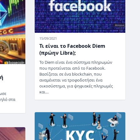
15/09/2021
Τι είναι το Facebook Diem
(πρώην Libra);
Το Diem είναι ένα σύστημα πληρωμών
που προτείνεται από το Facebook.
Βασίζεται σε ένα blockchain, που
γή
αναμένεται να τροφοδοτήσει ένα
οικοσύστημα, για ψηφιακές πληρωμές
και…
ωσε
ψηλό στα