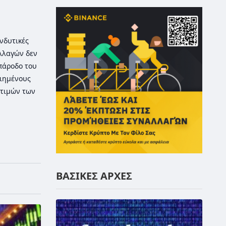
νδυτικές
λλαγών δεν
 πάροδο του
οιημένους
τιμών των
ΒΑΣΙΚΕΣ ΑΡΧΕΣ