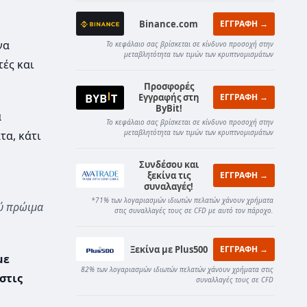
Binance.com
ΕΓΓΡΑΦΗ →
να
Το κεφάλαιο σας βρίσκεται σε κίνδυνο προσοχή στην
μεταβλητότητα των τιμών των κρυπτνομισμάτων
ές και
Προσφορές
Εγγραφής στη
ΕΓΓΡΑΦΗ →
ByBit!
α
Το κεφάλαιο σας βρίσκεται σε κίνδυνο προσοχή στην
μεταβλητότητα των τιμών των κρυπτνομισμάτων
τα, κάτι
Συνδέσου και
ξεκίνα τις
ΕΓΓΡΑΦΗ →
συναλαγές!
*71% των λογαριασμών ιδιωτών πελατών χάνουν χρήματα
λύ πρώιμα
στις συναλλαγές τους σε CFD με αυτό τον πάροχο.
Ξεκίνα με Plus500
ΕΓΓΡΑΦΗ →
με
82% των λογαριασμών ιδιωτών πελατών χάνουν χρήματα στις
στις
συναλλαγές τους σε CFD