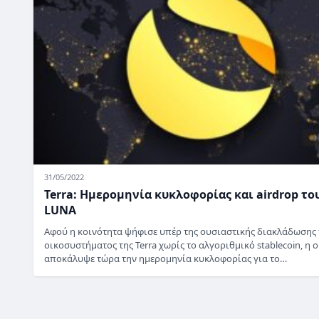
31/05/2022
Terra: Ημερομηνία κυκλοφορίας και airdrop το
LUNA
Αφού η κοινότητα ψήφισε υπέρ της ουσιαστικής διακλάδωσης
οικοσυστήματος της Terra χωρίς το αλγοριθμικό stablecoin, η 
αποκάλυψε τώρα την ημερομηνία κυκλοφορίας για το…