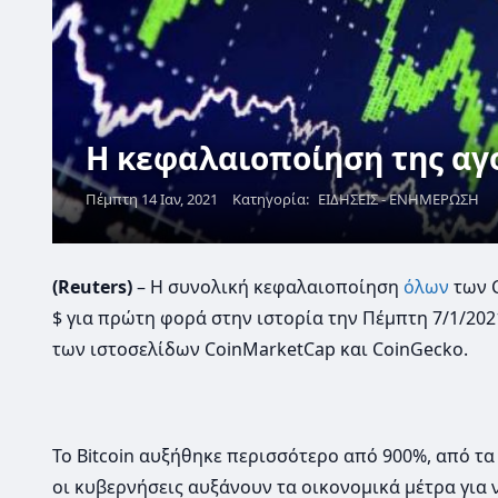
Η κεφαλαιοποίηση της αγορ
Πέμπτη 14 Ιαν, 2021
Κατηγορία:
ΕΙΔΗΣΕΙΣ - ΕΝΗΜΕΡΩΣΗ
(Reuters)
– Η συνολική κεφαλαιοποίηση
όλων
των C
$ για πρώτη φορά στην ιστορία την Πέμπτη 7/1/202
των ιστοσελίδων CoinMarketCap και CoinGecko.
Το Bitcoin αυξήθηκε περισσότερο από 900%, από τα
οι κυβερνήσεις αυξάνουν τα οικονομικά μέτρα για 