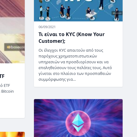
06/09/2021
Τι είναι το KYC (Know Your
Customer);
Οι έλεγχοι KYC απαιτούν από τους
παρόχους χρηματοπιστωτικών
υπηρεσιών να προσδιορίσουν και να
επαληθεύσουν τους πελάτες τους. Αυτό
γίνεται στο πλαίσιο των προσπαθειών
TF
συμμόρφωσης για…
κό ETF
 Bitcoin