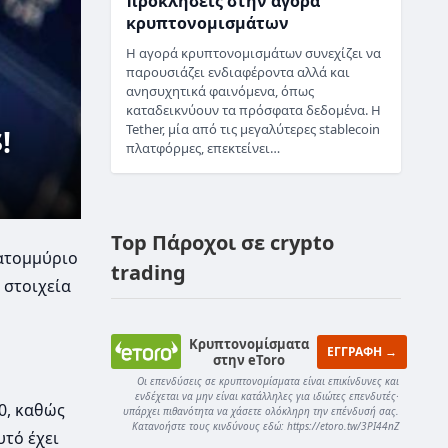
προκλήσεις στην αγορά
κρυπτονομισμάτων
Η αγορά κρυπτονομισμάτων συνεχίζει να
παρουσιάζει ενδιαφέροντα αλλά και
ανησυχητικά φαινόμενα, όπως
καταδεικνύουν τα πρόσφατα δεδομένα. Η
Tether, μία από τις μεγαλύτερες stablecoin
!
πλατφόρμες, επεκτείνει…
Top Πάροχοι σε crypto
ατομμύριο
trading
 στοιχεία
Κρυπτονομίσματα
ΕΓΓΡΑΦΗ →
στην eToro
Οι επενδύσεις σε κρυπτονομίσματα είναι επικίνδυνες και
ενδέχεται να μην είναι κατάλληλες για ιδιώτες επενδυτές·
0, καθώς
υπάρχει πιθανότητα να χάσετε ολόκληρη την επένδυσή σας.
Κατανοήστε τους κινδύνους εδώ: https://etoro.tw/3PI44nZ
υτό έχει