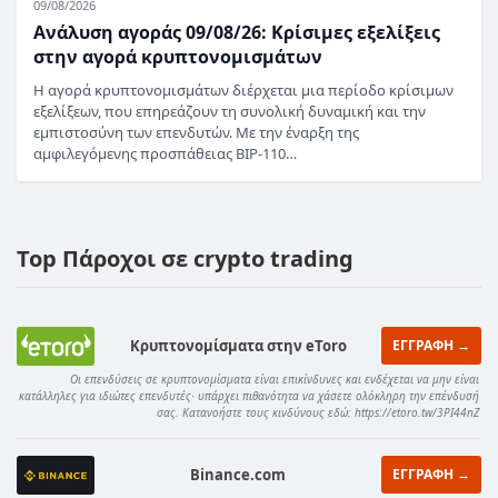
09/08/2026
Ανάλυση αγοράς 09/08/26: Κρίσιμες εξελίξεις
στην αγορά κρυπτονομισμάτων
Η αγορά κρυπτονομισμάτων διέρχεται μια περίοδο κρίσιμων
εξελίξεων, που επηρεάζουν τη συνολική δυναμική και την
εμπιστοσύνη των επενδυτών. Με την έναρξη της
αμφιλεγόμενης προσπάθειας BIP-110…
Top Πάροχοι σε crypto trading
Κρυπτονομίσματα στην eToro
ΕΓΓΡΑΦΗ →
Οι επενδύσεις σε κρυπτονομίσματα είναι επικίνδυνες και ενδέχεται να μην είναι
κατάλληλες για ιδιώτες επενδυτές· υπάρχει πιθανότητα να χάσετε ολόκληρη την επένδυσή
σας. Κατανοήστε τους κινδύνους εδώ: https://etoro.tw/3PI44nZ
Binance.com
ΕΓΓΡΑΦΗ →