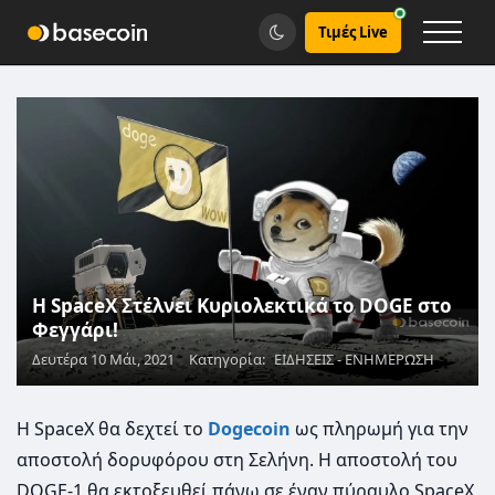
Τιμές Live
Η SpaceX Στέλνει Κυριολεκτικά το DOGE στο
Φεγγάρι!
Δευτέρα 10 Μάι, 2021
Κατηγορία:
ΕΙΔΗΣΕΙΣ - ΕΝΗΜΕΡΩΣΗ
Η SpaceX θα δεχτεί το
Dogecoin
ως πληρωμή για την
αποστολή δορυφόρου στη Σελήνη. Η αποστολή του
DOGE-1 θα εκτοξευθεί πάνω σε έναν πύραυλο SpaceX,