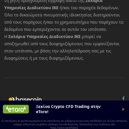
τη ρητή προηγούμενη έγγραφη άδεια της
Σολάρια
Υπηρεσίες Διαδικτύου ΙΚΕ
ή/και του παροχέα δεδομένων.
Όλα τα δικαιώματα πνευματικής ιδιοκτησίας διατηρούνται
από τους παρόχους ή/και το χρηματιστήριο που παρέχουν τα
δεδομένα που εμπεριέχονται σε αυτόν τον ιστότοπο.
Η
Σολάρια Υπηρεσίες Διαδικτύου ΙΚΕ
μπορεί να
αποζημιωθεί από τους διαφημιζόμενους που εμφανίζονται
στον ιστότοπο, με βάση την αλληλεπίδραση σας με τις
διαφημίσεις ή με τους διαφημιζόμενους.
© 2026 All rights reserved.
Basecoin
Ξεκίνα Crypto CFD Trading στην
eToro!
Οι επενδύσεις σε κρυπτονομίσματα είναι επικίνδυνες και ενδέχεται να μην είναι κατάλληλες για ιδιώτες επενδυτές·
υπάρχει πιθανότητα να χάσετε ολόκληρη την επένδυσή σας. Κατανοήστε τους κινδύνους εδώ:
https://etoro.tw/3PI44nZ