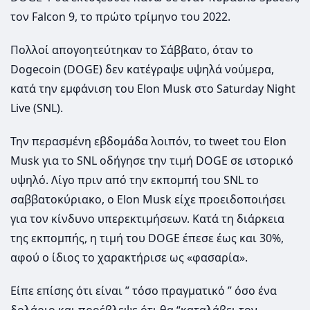
τον Falcon 9, το πρώτο τρίμηνο του 2022.
Πολλοί απογοητεύτηκαν το Σάββατο, όταν το
Dogecoin (DOGE) δεν κατέγραψε υψηλά νούμερα,
κατά την εμφάνιση του Elon Musk στο Saturday Night
Live (SNL).
Την περασμένη εβδομάδα λοιπόν, το tweet του Elon
Musk για το SNL οδήγησε την τιμή DOGE σε ιστορικό
υψηλό. Λίγο πριν από την εκπομπή του SNL το
σαββατοκύριακο, ο Elon Musk είχε προειδοποιήσει
για τον κίνδυνο υπερεκτιμήσεων. Kατά τη διάρκεια
της εκπομπής, η τιμή του DOGE έπεσε έως και 30%,
αφού ο ίδιος το χαρακτήρισε ως «φασαρία».
Είπε επίσης ότι είναι ” τόσο πραγματικό ” όσο ένα
δολάριο και προέβλεψε ότι θα “καταλάβει τον