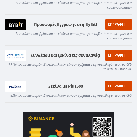
Το κεφάλαιο σας βρίσκεται σε κίνδυνο προσοχή στην μεταβλητότητα των τιμών των
κρυπτνομισμάτων
Προσφορές Εγγραφής στη ByBit!
ΕΓΓΡΑΦΗ →
Το κεφάλαιο σας βρίσκεται σε κίνδυνο προσοχή στην μεταβλητότητα των τιμών των
κρυπτνομισμάτων
Συνδέσου και ξεκίνα τις συναλαγές!
ΕΓΓΡΑΦΗ →
*71% των λογαριασμών ιδιωτών πελατών χάνουν χρήματα στις συναλλαγές τους σε CFD
με αυτό τον πάροχο.
Ξεκίνα με Plus500
ΕΓΓΡΑΦΗ →
82% των λογαριασμών ιδιωτών πελατών χάνουν χρήματα στις συναλλαγές τους σε CFD