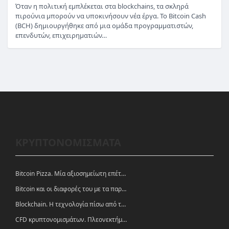
Όταν η πολιτική εμπλέκεται στα blockchains, τα σκληρά
πιρούνια μπορούν να υποκινήσουν νέα έργα. Το Bitcoin Cash
(BCH) δημιουργήθηκε από μια ομάδα προγραμματιστών,
επενδυτών, επιχειρηματιών…
ΚΡΥΠΤΟΝΟΜΙΣΜΑΤΑ
Bitcoin Pizza. Μία αξιοσημείωτη επέτειος.
Bitcoin και οι διαφορές του με τα παραδοσιακά νομίσματα
Blockchain. Η τεχνολογία πίσω από τα κρυπτονομίσματα
CFD κρυπτονομισμάτων. Πλεονεκτήματα και ευκαιρίες