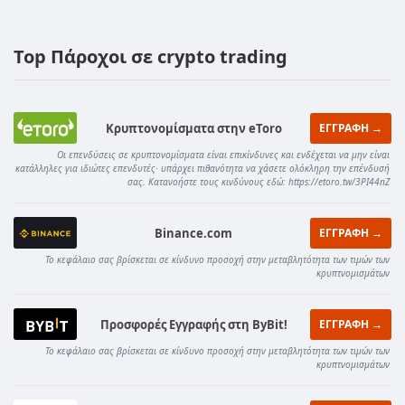
Top Πάροχοι σε crypto trading
Κρυπτονομίσματα στην eToro
ΕΓΓΡΑΦΗ →
Οι επενδύσεις σε κρυπτονομίσματα είναι επικίνδυνες και ενδέχεται να μην είναι
κατάλληλες για ιδιώτες επενδυτές· υπάρχει πιθανότητα να χάσετε ολόκληρη την επένδυσή
σας. Κατανοήστε τους κινδύνους εδώ: https://etoro.tw/3PI44nZ
Binance.com
ΕΓΓΡΑΦΗ →
Το κεφάλαιο σας βρίσκεται σε κίνδυνο προσοχή στην μεταβλητότητα των τιμών των
κρυπτνομισμάτων
Προσφορές Εγγραφής στη ByBit!
ΕΓΓΡΑΦΗ →
Το κεφάλαιο σας βρίσκεται σε κίνδυνο προσοχή στην μεταβλητότητα των τιμών των
κρυπτνομισμάτων