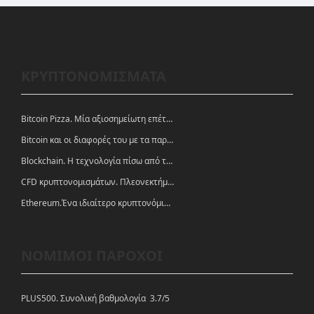
ΚΡΥΠΤΟΝΟΜΙΣΜΑΤΑ
Bitcoin Pizza. Μία αξιοσημείωτη επέτειος.
Bitcoin και οι διαφορές του με τα παραδοσιακά νομίσματα
Blockchain. Η τεχνολογία πίσω από τα κρυπτονομίσματα
CFD κρυπτονομισμάτων. Πλεονεκτήματα και ευκαιρίες
Ethereum.Ένα ιδιαίτερο κρυπτονόμισμα-πλατφόρμα
ΝΟΜΙΜΟΙ ΠΑΡΟΧΟΙ
PLUS500. Συνολική βαθμολογία 3.7/5