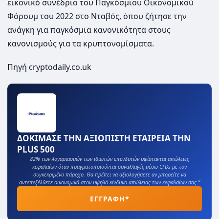
εικονικό συνέδριο του Παγκόσμιου Οικονομικού
Φόρουμ του 2022 στο Νταβός, όπου ζήτησε την
ανάγκη για παγκόσμια κανονικότητα στους
κανονισμούς για τα κρυπτονομίσματα.
Πηγή cryptodaily.co.uk
ΔΟΚΙΜΑΣΕ ΤΗΝ ΑΞΙΟΠΙΣΤΗ ΕΤΑΙΡΕΙΑ ΤΗΝ
PLUS 500
82% των λογαριασμών των ιδιωτών επενδυτών υφίστανται απώλειες
κεφαλαίων όταν πραγματοποιούνται συναλλαγές μέσω CFDs με τον
συγκεκριμένο πάροχο. Θα πρέπει να αξιολογήσετε αν μπορείτε να
αντεπεξέλθετε οικονομικά στον υψηλό κίνδυνο απώλειας των κεφαλαίων σας.”
ΕΓΓΡΑΦΗ*