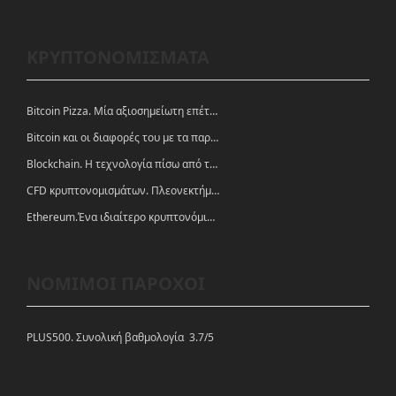
ΚΡΥΠΤΟΝΟΜΙΣΜΑΤΑ
Bitcoin Pizza. Μία αξιοσημείωτη επέτειος.
Bitcoin και οι διαφορές του με τα παραδοσιακά νομίσματα
Blockchain. Η τεχνολογία πίσω από τα κρυπτονομίσματα
CFD κρυπτονομισμάτων. Πλεονεκτήματα και ευκαιρίες
Ethereum.Ένα ιδιαίτερο κρυπτονόμισμα-πλατφόρμα
ΝΟΜΙΜΟΙ ΠΑΡΟΧΟΙ
PLUS500. Συνολική βαθμολογία 3.7/5