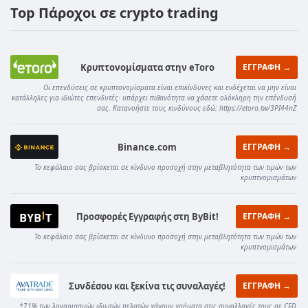
Top Πάροχοι σε crypto trading
Κρυπτονομίσματα στην eToro
ΕΓΓΡΑΦΗ →
Οι επενδύσεις σε κρυπτονομίσματα είναι επικίνδυνες και ενδέχεται να μην είναι
κατάλληλες για ιδιώτες επενδυτές· υπάρχει πιθανότητα να χάσετε ολόκληρη την επένδυσή
σας. Κατανοήστε τους κινδύνους εδώ: https://etoro.tw/3PI44nZ
Binance.com
ΕΓΓΡΑΦΗ →
Το κεφάλαιο σας βρίσκεται σε κίνδυνο προσοχή στην μεταβλητότητα των τιμών των
κρυπτνομισμάτων
Προσφορές Εγγραφής στη ByBit!
ΕΓΓΡΑΦΗ →
Το κεφάλαιο σας βρίσκεται σε κίνδυνο προσοχή στην μεταβλητότητα των τιμών των
κρυπτνομισμάτων
Συνδέσου και ξεκίνα τις συναλαγές!
ΕΓΓΡΑΦΗ →
*71% των λογαριασμών ιδιωτών πελατών χάνουν χρήματα στις συναλλαγές τους σε CFD