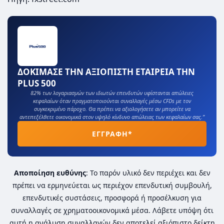
ΔΟΚΙΜΑΣΕ ΤΗΝ ΑΞΙΟΠΙΣΤΗ ΕΤΑΙΡΕΙΑ ΤΗΝ
PLUS 500
82% των λογαριασμών των ιδιωτών επενδυτών υφίστανται απώλειες
κεφαλαίων όταν πραγματοποιούνται συναλλαγές μέσω CFDs με τον
συγκεκριμένο πάροχο. Θα πρέπει να αξιολογήσετε αν μπορείτε να
αντεπεξέλθετε οικονομικά στον υψηλό κίνδυνο απώλειας των κεφαλαίων σας.”
ΕΓΓΡΑΦΗ*
Αποποίηση ευθύνης
: Το παρόν υλικό δεν περιέχει και δεν
πρέπει να ερμηνεύεται ως περιέχον επενδυτική συμβουλή,
επενδυτικές συστάσεις, προσφορά ή προσέλκυση για
συναλλαγές σε χρηματοοικονομικά μέσα. Λάβετε υπόψη ότι
αυτή η ανάλυση συναλλαγών δεν αποτελεί αξιόπιστο δείκτη