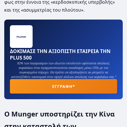
φως στην έννοια της «κερδοσκοπικής υπερβολής»
και της «ασυμμετρίας του πλούτου».
ΔΟΚΙΜΑΣΕ ΤΗΝ ΑΞΙΟΠΙΣΤΗ ΕΤΑΙΡΕΙΑ ΤΗΝ
PLUS 500
82% των λογαριασμών των ιδιωτών επενδυτών υφίστανται απώλειες
κεφαλαίων όταν πραγματοποιούνται συναλλαγές μέσω CFDs με τον
συγκεκριμένο πάροχο. Θα πρέπει να αξιολογήσετε αν μπορείτε να
αντεπεξέλθετε οικονομικά στον υψηλό κίνδυνο απώλειας των κεφαλαίων σας.”
ΕΓΓΡΑΦΗ*
Ο Munger υποστηρίζει την Κίνα
στην καταστολή των