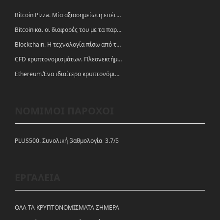
Bitcoin Pizza. Μία αξιοσημείωτη επέτειος.
Bitcoin και οι διαφορές του με τα παραδοσιακά νομίσματα
Blockchain. Η τεχνολογία πίσω από τα κρυπτονομίσματα
CFD κρυπτονομισμάτων. Πλεονεκτήματα και ευκαιρίες
Ethereum.Ένα ιδιαίτερο κρυπτονόμισμα-πλατφόρμα
ΝΟΜΙΜΟΙ ΠΑΡΟΧΟΙ
PLUS500. Συνολική βαθμολογία 3.7/5
ΕΡΓΑΛΕΙΑ
ΟΛΑ ΤΑ ΚΡΥΠΤΟΝΟΜΙΣΜΑΤΑ ΣΗΜΕΡΑ