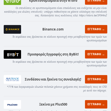
Κρυπτονομίσματα στην eToro
ΕΓΓΡΑΦΗ →
Οι επενδύσεις σε κρυπτονομίσματα είναι επικίνδυνες και ενδέχεται να μην είναι
κατάλληλες για ιδιώτες επενδυτές· υπάρχει πιθανότητα να χάσετε ολόκληρη την επένδυσή
σας. Κατανοήστε τους κινδύνους εδώ: https://etoro.tw/3PI44nZ
Binance.com
ΕΓΓΡΑΦΗ →
Το κεφάλαιο σας βρίσκεται σε κίνδυνο προσοχή στην μεταβλητότητα των τιμών των
κρυπτνομισμάτων
Προσφορές Εγγραφής στη ByBit!
ΕΓΓΡΑΦΗ →
Το κεφάλαιο σας βρίσκεται σε κίνδυνο προσοχή στην μεταβλητότητα των τιμών των
κρυπτνομισμάτων
Συνδέσου και ξεκίνα τις συναλαγές!
ΕΓΓΡΑΦΗ →
*71% των λογαριασμών ιδιωτών πελατών χάνουν χρήματα στις συναλλαγές τους σε CFD
με αυτό τον πάροχο.
Ξεκίνα με Plus500
ΕΓΓΡΑΦΗ →