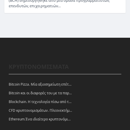
(BCH) δημιουργήθηκε από μια ομάδα προγραμματιστών,
επενδυτών, επιχειρηματιών…
ΚΡΥΠΤΟΝΟΜΙΣΜΑΤΑ
Bitcoin Pizza. Μία αξιοσημείωτη επέτειος.
Bitcoin και οι διαφορές του με τα παραδοσιακά νομίσματα
Blockchain. Η τεχνολογία πίσω από τα κρυπτονομίσματα
CFD κρυπτονομισμάτων. Πλεονεκτήματα και ευκαιρίες
Ethereum.Ένα ιδιαίτερο κρυπτονόμισμα-πλατφόρμα