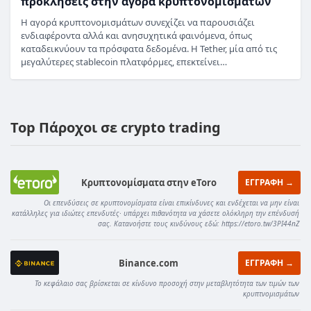
προκλήσεις στην αγορά κρυπτονομισμάτων
Η αγορά κρυπτονομισμάτων συνεχίζει να παρουσιάζει
ενδιαφέροντα αλλά και ανησυχητικά φαινόμενα, όπως
καταδεικνύουν τα πρόσφατα δεδομένα. Η Tether, μία από τις
μεγαλύτερες stablecoin πλατφόρμες, επεκτείνει…
Top Πάροχοι σε crypto trading
Κρυπτονομίσματα στην eToro
ΕΓΓΡΑΦΗ →
Οι επενδύσεις σε κρυπτονομίσματα είναι επικίνδυνες και ενδέχεται να μην είναι
κατάλληλες για ιδιώτες επενδυτές· υπάρχει πιθανότητα να χάσετε ολόκληρη την επένδυσή
σας. Κατανοήστε τους κινδύνους εδώ: https://etoro.tw/3PI44nZ
Binance.com
ΕΓΓΡΑΦΗ →
Το κεφάλαιο σας βρίσκεται σε κίνδυνο προσοχή στην μεταβλητότητα των τιμών των
κρυπτνομισμάτων