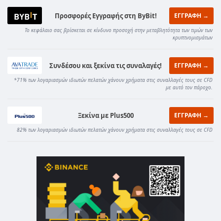
Προσφορές Εγγραφής στη ByBit!
ΕΓΓΡΑΦΗ →
Το κεφάλαιο σας βρίσκεται σε κίνδυνο προσοχή στην μεταβλητότητα των τιμών των
κρυπτνομισμάτων
Συνδέσου και ξεκίνα τις συναλαγές!
ΕΓΓΡΑΦΗ →
*71% των λογαριασμών ιδιωτών πελατών χάνουν χρήματα στις συναλλαγές τους σε CFD
με αυτό τον πάροχο.
Ξεκίνα με Plus500
ΕΓΓΡΑΦΗ →
82% των λογαριασμών ιδιωτών πελατών χάνουν χρήματα στις συναλλαγές τους σε CFD