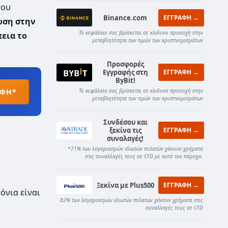
του
Binance.com
ΕΓΓΡΑΦΗ →
ώση στην
Το κεφάλαιο σας βρίσκεται σε κίνδυνο προσοχή στην
πεια το
μεταβλητότητα των τιμών των κρυπτνομισμάτων
Προσφορές
Εγγραφής στη
ΕΓΓΡΑΦΗ →
ByBit!
ΑΦΗ*
Το κεφάλαιο σας βρίσκεται σε κίνδυνο προσοχή στην
μεταβλητότητα των τιμών των κρυπτνομισμάτων
Συνδέσου και
ξεκίνα τις
ΕΓΓΡΑΦΗ →
συναλαγές!
*71% των λογαριασμών ιδιωτών πελατών χάνουν χρήματα
στις συναλλαγές τους σε CFD με αυτό τον πάροχο.
Ξεκίνα με Plus500
ΕΓΓΡΑΦΗ →
όνια είναι
82% των λογαριασμών ιδιωτών πελατών χάνουν χρήματα στις
συναλλαγές τους σε CFD