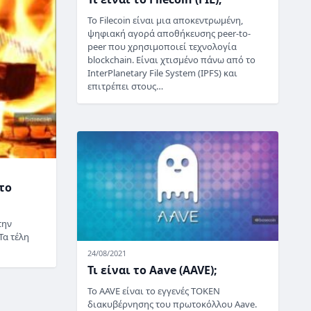
Το Filecoin είναι μια αποκεντρωμένη,
ψηφιακή αγορά αποθήκευσης peer-to-
peer που χρησιμοποιεί τεχνολογία
blockchain. Είναι χτισμένο πάνω από το
InterPlanetary File System (IPFS) και
επιτρέπει στους…
το
την
Τα τέλη
24/08/2021
Τι είναι το Aave (AAVE);
Το AAVE είναι το εγγενές TOKEN
διακυβέρνησης του πρωτοκόλλου Aave.