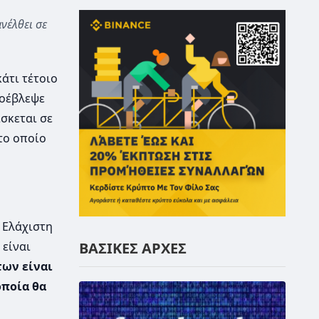
νέλθει σε
κάτι τέτοιο
ροέβλεψε
σκεται σε
το οποίο
. Ελάχιστη
 είναι
ΒΑΣΙΚΕΣ ΑΡΧΕΣ
των είναι
οποία θα