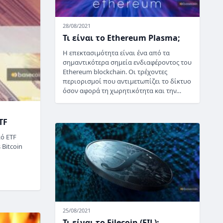
28/08/2021
Τι είναι το Ethereum Plasma;
Η επεκτασιμότητα είναι ένα από τα
σημαντικότερα σημεία ενδιαφέροντος του
Ethereum blockchain. Οι τρέχοντες
περιορισμοί που αντιμετωπίζει το δίκτυο
όσον αφορά τη χωρητικότητα και την…
TF
κό ETF
 Bitcoin
25/08/2021
Τι είναι το Filecoin (FIL);