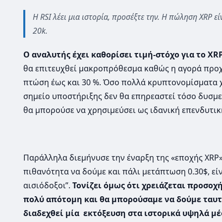
Η RSI λέει μια ιστορία, προσέξτε την. Η πώληση XRP 
20k.
Ο αναλυτής έχει καθορίσει τιμή-στόχο για το XR
θα επιτευχθεί μακροπρόθεσμα καθώς η αγορά προχω
πτώση έως και 30 %. Όσο πολλά κρυπτονομίσματα 
σημείο υποστήριξης δεν θα επηρεαστεί τόσο δυσμ
θα μπορούσε να χρησιμεύσει ως ιδανική επενδυτική
Παράλληλα διεμήνυσε την έναρξη της «εποχής XRP» κ
πιθανότητα να δούμε και πάλι μετάπτωση 0.30$, είν
αισιόδοξοι”.
Τονίζει όμως ότι χρειάζεται προσο
πολύ απότομη και θα μπορούσαμε να δούμε ταυτ
διαδεχθεί μία εκτόξευση στα ιστορικά υψηλά μέ