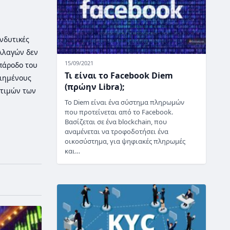
νδυτικές
λλαγών δεν
15/09/2021
 πάροδο του
Τι είναι το Facebook Diem
οιημένους
(πρώην Libra);
τιμών των
Το Diem είναι ένα σύστημα πληρωμών
που προτείνεται από το Facebook.
Βασίζεται σε ένα blockchain, που
αναμένεται να τροφοδοτήσει ένα
οικοσύστημα, για ψηφιακές πληρωμές
και…