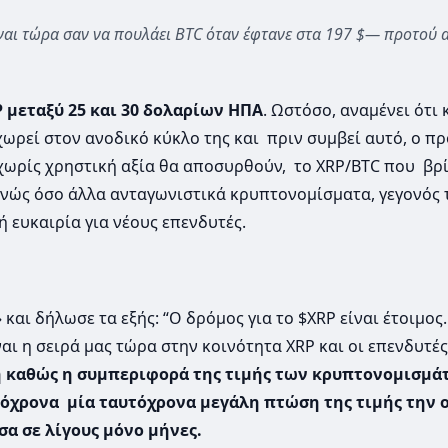
είναι τώρα σαν να πουλάει BTC όταν έφτανε στα 197 $— προτού α
P μεταξύ 25 και 30 δολαρίων ΗΠΑ
. Ωστόσο, αναμένει ότι 
ρεί στον ανοδικό κύκλο της και πριν συμβεί αυτό, ο π
χωρίς χρηστική αξία θα αποσυρθούν, το XRP/BTC που βρί
ενώς όσο άλλα ανταγωνιστικά κρυπτονομίσματα, γεγονός 
 ευκαιρία για νέους επενδυτές.
αι δήλωσε τα εξής: “Ο δρόμος για το $XRP είναι έτοιμος
αι η σειρά μας τώρα στην κοινότητα XRP και οι επενδυτές
χή καθώς η συμπεριφορά της τιμής των κρυπτονομισμά
όχρονα μία ταυτόχρονα μεγάλη πτώση της τιμής την 
σα σε λίγους μόνο μήνες.