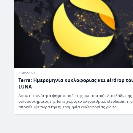
31/05/2022
Terra: Ημερομηνία κυκλοφορίας και airdrop το
LUNA
Αφού η κοινότητα ψήφισε υπέρ της ουσιαστικής διακλάδωσης
οικοσυστήματος της Terra χωρίς το αλγοριθμικό stablecoin, η 
αποκάλυψε τώρα την ημερομηνία κυκλοφορίας για το…