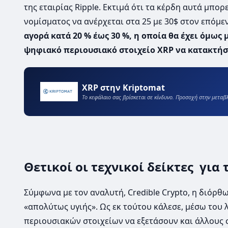
της εταιρίας Ripple. Εκτιμά ότι τα κέρδη αυτά μπο
νομίσματος να ανέρχεται στα 25 με 30$ στον επόμε
αγορά κατά 20 % έως 30 %, η οποία θα έχει όμως 
ψηφιακό περιουσιακό στοιχείο XRP να κατακτήσε
XRP στην Kriptomat
Το κεφάλαιο σας βρίσκεται σε κίνδυνο. Προσοχή στην μετα
Θετικοί οι τεχνικοί δείκτες για 
Σύμφωνα με τον αναλυτή, Credible Crypto, η διόρθ
«απολύτως υγιής». Ως εκ τούτου κάλεσε, μέσω του 
περιουσιακών στοιχείων να εξετάσουν και άλλους σ