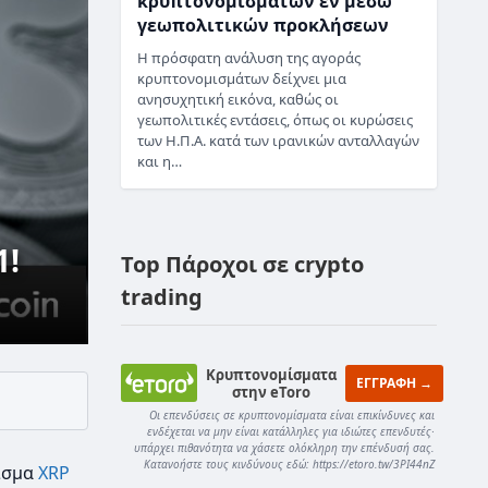
κρυπτονομισμάτων εν μέσω
γεωπολιτικών προκλήσεων
Η πρόσφατη ανάλυση της αγοράς
κρυπτονομισμάτων δείχνει μια
ανησυχητική εικόνα, καθώς οι
γεωπολιτικές εντάσεις, όπως οι κυρώσεις
των Η.Π.Α. κατά των ιρανικών ανταλλαγών
και η…
1!
Top Πάροχοι σε crypto
trading
Κρυπτονομίσματα
ΕΓΓΡΑΦΗ →
στην eToro
Οι επενδύσεις σε κρυπτονομίσματα είναι επικίνδυνες και
ενδέχεται να μην είναι κατάλληλες για ιδιώτες επενδυτές·
υπάρχει πιθανότητα να χάσετε ολόκληρη την επένδυσή σας.
Κατανοήστε τους κινδύνους εδώ: https://etoro.tw/3PI44nZ
ισμα
XRP