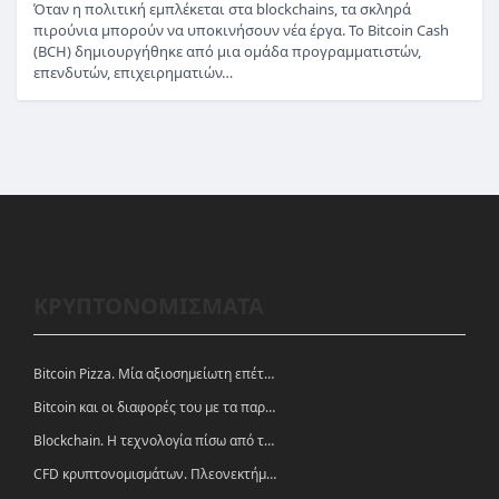
Όταν η πολιτική εμπλέκεται στα blockchains, τα σκληρά
πιρούνια μπορούν να υποκινήσουν νέα έργα. Το Bitcoin Cash
(BCH) δημιουργήθηκε από μια ομάδα προγραμματιστών,
επενδυτών, επιχειρηματιών…
ΚΡΥΠΤΟΝΟΜΙΣΜΑΤΑ
Bitcoin Pizza. Μία αξιοσημείωτη επέτειος.
Bitcoin και οι διαφορές του με τα παραδοσιακά νομίσματα
Blockchain. Η τεχνολογία πίσω από τα κρυπτονομίσματα
CFD κρυπτονομισμάτων. Πλεονεκτήματα και ευκαιρίες