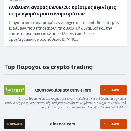
09/08/2026
Ανάλυση αγοράς 09/08/26: Κρίσιμες εξελίξεις
στην αγορά κρυπτονομισμάτων
Η αγορά κρυπτονομισμάτων διέρχεται μια περίοδο κρίσιμων
εξελίξεων, που επηρεάζουν τη συνολική δυναμική και την
εμπιστοσύνη των επενδυτών. Με την έναρξη της
αμφιλεγόμενης προσπάθειας BIP-110…
Top Πάροχοι σε crypto trading
Κρυπτονομίσματα στην eToro
ΕΓΓΡΑΦΗ →
Οι επενδύσεις σε κρυπτονομίσματα είναι επικίνδυνες και ενδέχεται να μην είναι
κατάλληλες για ιδιώτες επενδυτές· υπάρχει πιθανότητα να χάσετε ολόκληρη την επένδυσή
σας. Κατανοήστε τους κινδύνους εδώ: https://etoro.tw/3PI44nZ
Binance.com
ΕΓΓΡΑΦΗ →