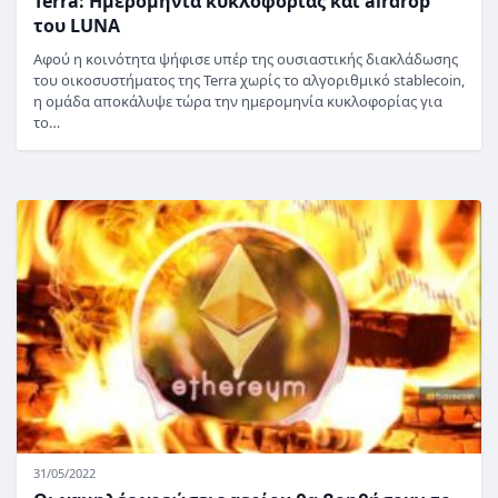
Terra: Ημερομηνία κυκλοφορίας και airdrop
του LUNA
Αφού η κοινότητα ψήφισε υπέρ της ουσιαστικής διακλάδωσης
του οικοσυστήματος της Terra χωρίς το αλγοριθμικό stablecoin,
η ομάδα αποκάλυψε τώρα την ημερομηνία κυκλοφορίας για
το…
31/05/2022