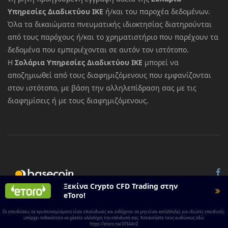
Υπηρεσίες Διαδικτύου ΙΚΕ
ή/και του παροχέα δεδομένων.
Όλα τα δικαιώματα πνευματικής ιδιοκτησίας διατηρούνται
από τους παρόχους ή/και το χρηματιστήριο που παρέχουν τα
δεδομένα που εμπεριέχονται σε αυτόν τον ιστότοπο.
Η
Σολάρια Υπηρεσίες Διαδικτύου ΙΚΕ
μπορεί να
αποζημιωθεί από τους διαφημιζόμενους που εμφανίζονται
στον ιστότοπο, με βάση την αλληλεπίδραση σας με τις
διαφημίσεις ή με τους διαφημιζόμενους.
© 2026 All rights reserved.
Basecoin
Ξεκίνα Crypto CFD Trading στην
eToro!
Οι επενδύσεις σε κρυπτονομίσματα είναι επικίνδυνες και ενδέχεται να μην είναι κατάλληλες για ιδιώτες επενδυτές·
υπάρχει πιθανότητα να χάσετε ολόκληρη την επένδυσή σας. Κατανοήστε τους κινδύνους εδώ:
https://etoro.tw/3PI44nZ