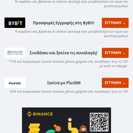
Το κεφάλαιο σας βρίσκεται σε κίνδυνο προσοχή στην μεταβλητότητα των τιμών των
κρυπτνομισμάτων
Προσφορές Εγγραφής στη ByBit!
ΕΓΓΡΑΦΗ →
Το κεφάλαιο σας βρίσκεται σε κίνδυνο προσοχή στην μεταβλητότητα των τιμών των
κρυπτνομισμάτων
Συνδέσου και ξεκίνα τις συναλαγές!
ΕΓΓΡΑΦΗ →
*71% των λογαριασμών ιδιωτών πελατών χάνουν χρήματα στις συναλλαγές τους σε CFD
με αυτό τον πάροχο.
Ξεκίνα με Plus500
ΕΓΓΡΑΦΗ →
82% των λογαριασμών ιδιωτών πελατών χάνουν χρήματα στις συναλλαγές τους σε CFD