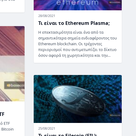
28/08/2021
Τι είναι το Ethereum Plasma;
Η επεκτασιμότητα είναι ένα από τα
σημαντικότερα σημεία ενδιαφέροντος του
Ethereum blockchain. Οι τρέχοντες
περιορισμοί που αντιμετωπίζει το δίκτυο
όσον αφορά τη χωρητικότητα και την…
TF
κό ETF
25/08/2021
 Bitcoin
Τι είναι το Filecoin (FIL);