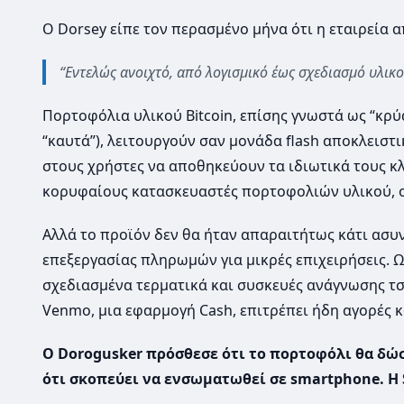
Ο Dorsey είπε τον περασμένο μήνα ότι η εταιρεία 
“Εντελώς ανοιχτό, από λογισμικό έως σχεδιασμό υλικο
Πορτοφόλια υλικού Bitcoin, επίσης γνωστά ως “κρύ
“καυτά”), λειτουργούν σαν μονάδα flash αποκλειστι
στους χρήστες να αποθηκεύουν τα ιδιωτικά τους κλε
κορυφαίους κατασκευαστές πορτοφολιών υλικού, ο
Αλλά το προϊόν δεν θα ήταν απαραιτήτως κάτι ασυνή
επεξεργασίας πληρωμών για μικρές επιχειρήσεις. Ω
σχεδιασμένα τερματικά και συσκευές ανάγνωσης τσ
Venmo, μια εφαρμογή Cash, επιτρέπει ήδη αγορές κα
Ο Dorogusker πρόσθεσε ότι το πορτοφόλι θα δώσ
ότι σκοπεύει να ενσωματωθεί σε smartphone. Η 