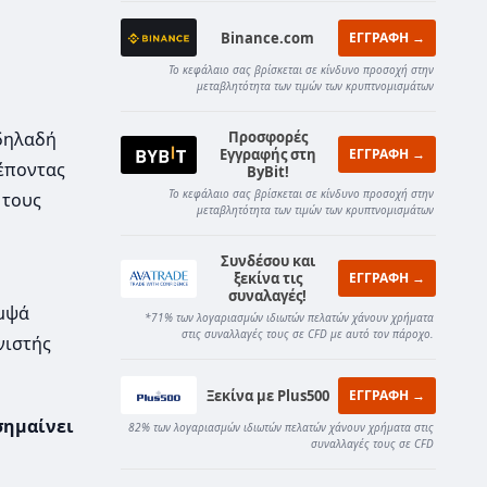
Binance.com
ΕΓΓΡΑΦΗ →
Το κεφάλαιο σας βρίσκεται σε κίνδυνο προσοχή στην
μεταβλητότητα των τιμών των κρυπτνομισμάτων
Προσφορές
 δηλαδή
Εγγραφής στη
ΕΓΓΡΑΦΗ →
ρέποντας
ByBit!
Το κεφάλαιο σας βρίσκεται σε κίνδυνο προσοχή στην
 τους
μεταβλητότητα των τιμών των κρυπτνομισμάτων
Συνδέσου και
ξεκίνα τις
ΕΓΓΡΑΦΗ →
συναλαγές!
ομψά
*71% των λογαριασμών ιδιωτών πελατών χάνουν χρήματα
στις συναλλαγές τους σε CFD με αυτό τον πάροχο.
νιστής
Ξεκίνα με Plus500
ΕΓΓΡΑΦΗ →
σημαίνει
82% των λογαριασμών ιδιωτών πελατών χάνουν χρήματα στις
συναλλαγές τους σε CFD