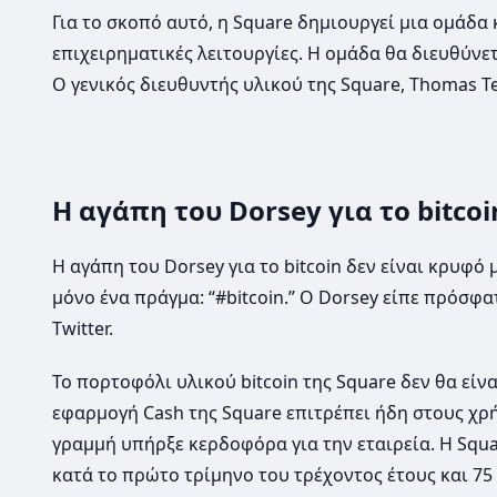
Για το σκοπό αυτό, η Square δημιουργεί μια ομάδα 
επιχειρηματικές λειτουργίες. Η ομάδα θα διευθύνετ
Ο γενικός διευθυντής υλικού της Square, Thomas T
Η αγάπη του Dorsey για το bitcoi
Η αγάπη του Dorsey για το bitcoin δεν είναι κρυφό
μόνο ένα πράγμα: “#bitcoin.” Ο Dorsey είπε πρόσφατ
Twitter.
Το πορτοφόλι υλικού bitcoin της Square δεν θα εί
εφαρμογή Cash της Square επιτρέπει ήδη στους χρή
γραμμή υπήρξε κερδοφόρα για την εταιρεία. Η Squa
κατά το πρώτο τρίμηνο του τρέχοντος έτους και 75