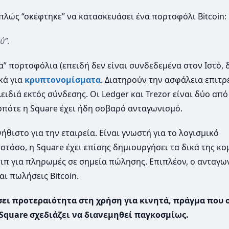
απλώς “σκέφτηκε” να κατασκευάσει ένα πορτοφόλι Bitcoin:
ύ”.
α” πορτοφόλια (επειδή δεν είναι συνδεδεμένα στον Ιστό,
κά για
κρυπτονομίσματα
. Διατηρούν την ασφάλεια επιτ
ιδιά εκτός σύνδεσης. Οι Ledger και Trezor είναι δύο από
πότε η Square έχει ήδη σοβαρό ανταγωνισμό.
θιστο για την εταιρεία. Είναι γνωστή για το λογισμικό
στόσο, η Square έχει επίσης δημιουργήσει τα δικά της κ
ιπ για πληρωμές σε σημεία πώλησης. Επιπλέον, ο ανταγω
ι πωλήσεις Bitcoin.
ει προτεραιότητα στη χρήση για κινητά, πράγμα που 
Square σχεδιάζει να διανεμηθεί παγκοσμίως.