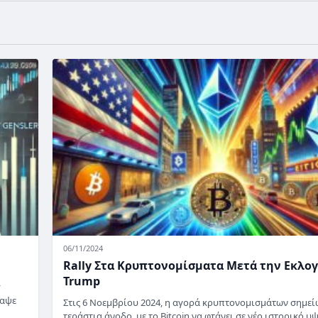
06/11/2024
Rally Στα Κρυπτονομίσματα Μετά την Εκλο
Trump
y
ραψε
Στις 6 Νοεμβρίου 2024, η αγορά κρυπτονομισμάτων σημεί
τεράστια άνοδο, με το Bitcoin να φτάνει σε νέο ιστορικό υ