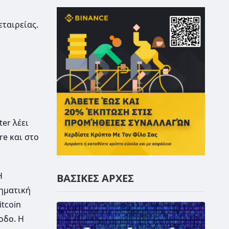
εταιρείας.
er λέει
re και στο
Η
ΒΑΣΙΚΕΣ ΑΡΧΕΣ
ρηματική
tcoin
οδο. Η