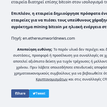
εταιρεία διατηρεί επίσης bitcoin στον ισολογισμό τ
Επιπλέον, η εταιρεία δημιούργησε πρόσφατα έ
εταιρείες για να πιέσει τους υπεύθυνους χάραξ
αγρόκτημα mining bitcoin με ηλιακή ενέργεια στι
Πηγή: en.ethereumworldnews.com
Αποποίηση ευθύνης
: Το παρόν υλικό δεν περιέχει κα
συστάσεις, προσφορά ή προσέλκυση για συναλλαγές σε χ
αποτελεί αξιόπιστο δείκτη για τυχόν τρέχουσες ή μελλοντ
χρόνου. Πριν λάβετε οποιεσδήποτε επενδυτικές αποφάσ
χρηματοοικονομικούς συμβούλους για να βεβαιωθείτε ότ
Κρυπτονομισμάτων
και στις συναλλαγές C
Share
Tweet