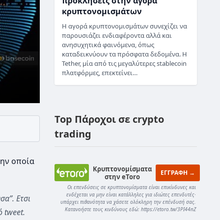
προκλήσεις στην αγορά
κρυπτονομισμάτων
Η αγορά κρυπτονομισμάτων συνεχίζει να
παρουσιάζει ενδιαφέροντα αλλά και
ανησυχητικά φαινόμενα, όπως
καταδεικνύουν τα πρόσφατα δεδομένα. Η
Tether, μία από τις μεγαλύτερες stablecoin
πλατφόρμες, επεκτείνει…
Top Πάροχοι σε crypto
trading
την οποία
Κρυπτονομίσματα
ΕΓΓΡΑΦΗ →
στην eToro
Οι επενδύσεις σε κρυπτονομίσματα είναι επικίνδυνες και
ενδέχεται να μην είναι κατάλληλες για ιδιώτες επενδυτές·
σα”. Eτσι
υπάρχει πιθανότητα να χάσετε ολόκληρη την επένδυσή σας.
Κατανοήστε τους κινδύνους εδώ: https://etoro.tw/3PI44nZ
 tweet.