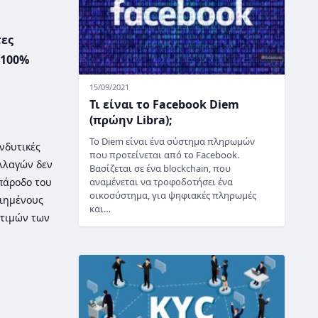
τες
 100%
15/09/2021
Τι είναι το Facebook Diem
(πρώην Libra);
Το Diem είναι ένα σύστημα πληρωμών
νδυτικές
που προτείνεται από το Facebook.
λλαγών δεν
Βασίζεται σε ένα blockchain, που
αναμένεται να τροφοδοτήσει ένα
 πάροδο του
οικοσύστημα, για ψηφιακές πληρωμές
οιημένους
και…
τιμών των