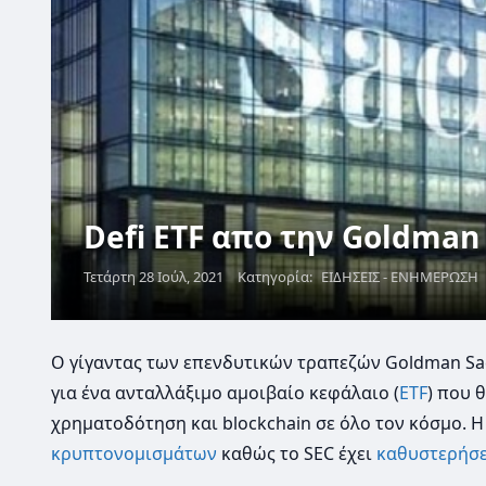
Defi ETF απο την Goldman 
Τετάρτη 28 Ιούλ, 2021
Κατηγορία:
ΕΙΔΗΣΕΙΣ - ΕΝΗΜΕΡΩΣΗ
Ο γίγαντας των επενδυτικών τραπεζών Goldman Sa
για ένα ανταλλάξιμο αμοιβαίο κεφάλαιο (
ETF
) που 
χρηματοδότηση και blockchain σε όλο τον κόσμο. Η
κρυπτονομισμάτων
καθώς το SEC έχει
καθυστερήσε