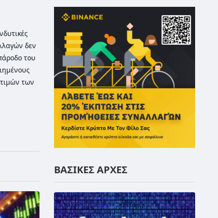
νδυτικές
λλαγών δεν
 πάροδο του
οιημένους
τιμών των
ΒΑΣΙΚΕΣ ΑΡΧΕΣ