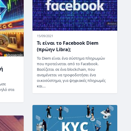
15/09/2021
Τι είναι το Facebook Diem
(πρώην Libra);
Το Diem είναι ένα σύστημα πληρωμών
που προτείνεται από το Facebook.
γή
Βασίζεται σε ένα blockchain, που
αναμένεται να τροφοδοτήσει ένα
οικοσύστημα, για ψηφιακές πληρωμές
ωσε
και…
ψηλό στα