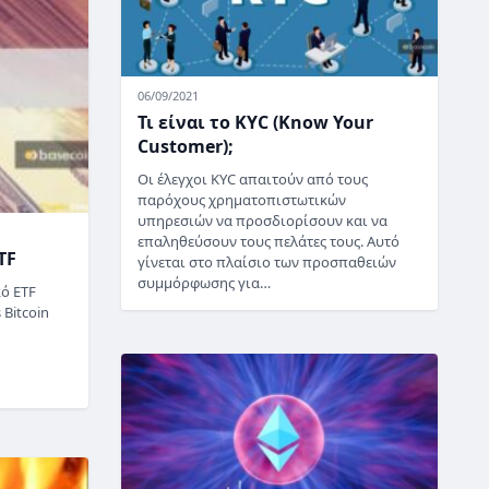
06/09/2021
Τι είναι το KYC (Know Your
Customer);
Οι έλεγχοι KYC απαιτούν από τους
παρόχους χρηματοπιστωτικών
υπηρεσιών να προσδιορίσουν και να
επαληθεύσουν τους πελάτες τους. Αυτό
TF
γίνεται στο πλαίσιο των προσπαθειών
συμμόρφωσης για…
κό ETF
 Bitcoin