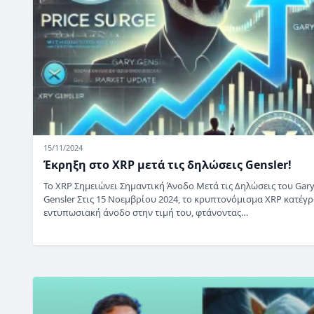
15/11/2024
Έκρηξη στο XRP μετά τις δηλώσεις Gensler!
Το XRP Σημειώνει Σημαντική Άνοδο Μετά τις Δηλώσεις του Gar
Gensler Στις 15 Νοεμβρίου 2024, το κρυπτονόμισμα XRP κατέγ
εντυπωσιακή άνοδο στην τιμή του, φτάνοντας…