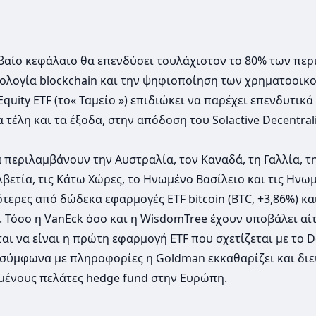
ιβαίο κεφάλαιο θα επενδύσει τουλάχιστον το 80% των πε
νολογία blockchain και την ψηφιοποίηση των χρηματοοικ
Equity ETF (το« Ταμείο ») επιδιώκει να παρέχει επενδυτικά
τέλη και τα έξοδα, στην απόδοση του Solactive Decentral
 περιλαμβάνουν την Αυστραλία, τον Καναδά, τη Γαλλία, τη
Ελβετία, τις Κάτω Χώρες, το Ηνωμένο Βασίλειο και τις Ηνω
τερες από δώδεκα εφαρμογές ETF bitcoin (BTC, +3,86%) και
. Τόσο η VanEck όσο και η WisdomTree έχουν υποβάλει αί
ι να είναι η πρώτη εφαρμογή ETF που σχετίζεται με το De
σύμφωνα με πληροφορίες η Goldman εκκαθαρίζει και διε
ένους πελάτες hedge fund στην Ευρώπη.