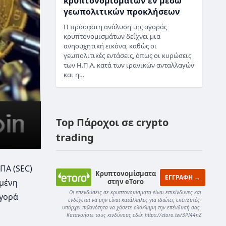
κρυπτονομισμάτων εν μέσω
γεωπολιτικών προκλήσεων
Η πρόσφατη ανάλυση της αγοράς
κρυπτονομισμάτων δείχνει μια
ανησυχητική εικόνα, καθώς οι
γεωπολιτικές εντάσεις, όπως οι κυρώσεις
των Η.Π.Α. κατά των ιρανικών ανταλλαγών
και η…
Top Πάροχοι σε crypto
trading
ΠΑ (SEC)
Κρυπτονομίσματα
ΕΓΓΡΑΦΗ →
στην eToro
ωμένη
Οι επενδύσεις σε κρυπτονομίσματα είναι επικίνδυνες και
αγορά
ενδέχεται να μην είναι κατάλληλες για ιδιώτες επενδυτές·
υπάρχει πιθανότητα να χάσετε ολόκληρη την επένδυσή σας.
Κατανοήστε τους κινδύνους εδώ: https://etoro.tw/3PI44nZ