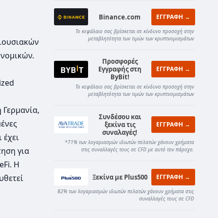
Binance.com
ΕΓΓΡΑΦΗ →
Το κεφάλαιο σας βρίσκεται σε κίνδυνο προσοχή στην
μεταβλητότητα των τιμών των κρυπτνομισμάτων
ριουσιακών
ονομικών.
Προσφορές
Εγγραφής στη
ΕΓΓΡΑΦΗ →
ByBit!
ized
Το κεφάλαιο σας βρίσκεται σε κίνδυνο προσοχή στην
μεταβλητότητα των τιμών των κρυπτνομισμάτων
 Γερμανία,
Συνδέσου και
μένες
ξεκίνα τις
ΕΓΓΡΑΦΗ →
συναλαγές!
 έχει
*71% των λογαριασμών ιδιωτών πελατών χάνουν χρήματα
τηση για
στις συναλλαγές τους σε CFD με αυτό τον πάροχο.
Fi. Η
Ξεκίνα με Plus500
ΕΓΓΡΑΦΗ →
υθετεί
82% των λογαριασμών ιδιωτών πελατών χάνουν χρήματα στις
συναλλαγές τους σε CFD