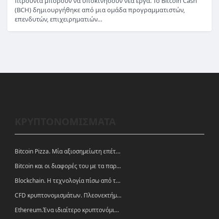
πιρούνια μπορούν να υποκινήσουν νέα έργα. Το Bitcoin Cash
(BCH) δημιουργήθηκε από μια ομάδα προγραμματιστών,
επενδυτών, επιχειρηματιών…
ΚΡΥΠΤΟΝΟΜΙΣΜΑΤΑ
Bitcoin Pizza. Μία αξιοσημείωτη επέτειος.
Bitcoin και οι διαφορές του με τα παραδοσιακά νομίσματα
Blockchain. Η τεχνολογία πίσω από τα κρυπτονομίσματα
CFD κρυπτονομισμάτων. Πλεονεκτήματα και ευκαιρίες
Ethereum.Ένα ιδιαίτερο κρυπτονόμισμα-πλατφόρμα