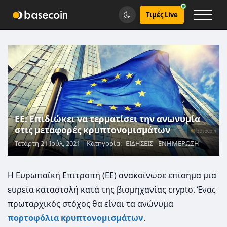
Τιμές Live
ΕΕ: Επιδιώκει να τερματίσει την ανωνυμία
στις μεταφορές κρυπτονομισμάτων
Τετάρτη 21 Ιούλ, 2021
Κατηγορία:
ΕΙΔΗΣΕΙΣ - ΕΝΗΜΕΡΩΣΗ
Η Ευρωπαϊκή Επιτροπή (ΕΕ) ανακοίνωσε επίσημα μια
ευρεία καταστολή κατά της βιομηχανίας crypto. Ένας
πρωταρχικός στόχος θα είναι τα ανώνυμα
πορτοφόλια κρυπτονομισμάτων
.