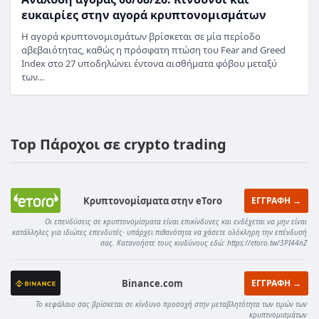
ευκαιρίες στην αγορά κρυπτονομισμάτων
Η αγορά κρυπτονομισμάτων βρίσκεται σε μία περίοδο
αβεβαιότητας, καθώς η πρόσφατη πτώση του Fear and Greed
Index στο 27 υποδηλώνει έντονα αισθήματα φόβου μεταξύ
των…
Top Πάροχοι σε crypto trading
Κρυπτονομίσματα στην eToro
ΕΓΓΡΑΦΗ →
Οι επενδύσεις σε κρυπτονομίσματα είναι επικίνδυνες και ενδέχεται να μην είναι
κατάλληλες για ιδιώτες επενδυτές· υπάρχει πιθανότητα να χάσετε ολόκληρη την επένδυσή
σας. Κατανοήστε τους κινδύνους εδώ: https://etoro.tw/3PI44nZ
Binance.com
ΕΓΓΡΑΦΗ →
Το κεφάλαιο σας βρίσκεται σε κίνδυνο προσοχή στην μεταβλητότητα των τιμών των
κρυπτνομισμάτων