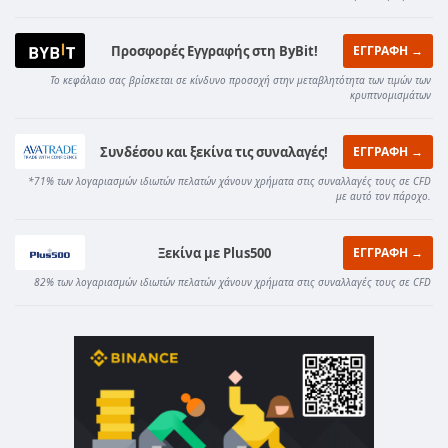
Προσφορές Εγγραφής στη ByBit!
ΕΓΓΡΑΦΗ →
Το κεφάλαιο σας βρίσκεται σε κίνδυνο προσοχή στην μεταβλητότητα των τιμών των
κρυπτνομισμάτων
Συνδέσου και ξεκίνα τις συναλαγές!
ΕΓΓΡΑΦΗ →
*71% των λογαριασμών ιδιωτών πελατών χάνουν χρήματα στις συναλλαγές τους σε CFD
με αυτό τον πάροχο.
Ξεκίνα με Plus500
ΕΓΓΡΑΦΗ →
82% των λογαριασμών ιδιωτών πελατών χάνουν χρήματα στις συναλλαγές τους σε CFD