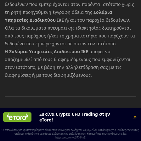
δεδομένων που εμπεριέχονται στον παρόντα ιστότοπο χωρίς
τη ρητή προηγούμενη έγγραφη άδεια της
Σολάρια
Υπηρεσίες Διαδικτύου ΙΚΕ
ή/και του παροχέα δεδομένων.
Όλα τα δικαιώματα πνευματικής ιδιοκτησίας διατηρούνται
από τους παρόχους ή/και το χρηματιστήριο που παρέχουν τα
δεδομένα που εμπεριέχονται σε αυτόν τον ιστότοπο.
Η
Σολάρια Υπηρεσίες Διαδικτύου ΙΚΕ
μπορεί να
αποζημιωθεί από τους διαφημιζόμενους που εμφανίζονται
στον ιστότοπο, με βάση την αλληλεπίδραση σας με τις
διαφημίσεις ή με τους διαφημιζόμενους.
Ξεκίνα Crypto CFD Trading στην
eToro!
© 2026 All rights reserved.
Basecoin
Οι επενδύσεις σε κρυπτονομίσματα είναι επικίνδυνες και ενδέχεται να μην είναι κατάλληλες για ιδιώτες επενδυτές·
υπάρχει πιθανότητα να χάσετε ολόκληρη την επένδυσή σας. Κατανοήστε τους κινδύνους εδώ:
https://etoro.tw/3PI44nZ