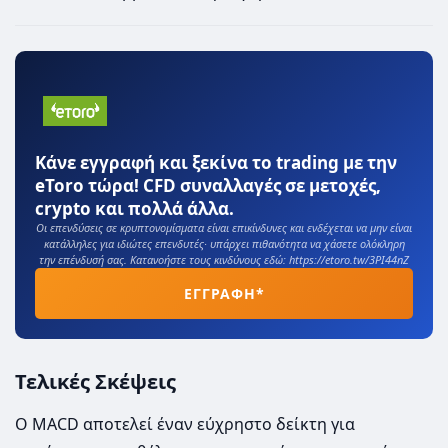
Κάνε εγγραφή και ξεκίνα το trading με την
eToro τώρα! CFD συναλλαγές σε μετοχές,
crypto και πολλά άλλα.
Οι επενδύσεις σε κρυπτονομίσματα είναι επικίνδυνες και ενδέχεται να μην είναι
κατάλληλες για ιδιώτες επενδυτές· υπάρχει πιθανότητα να χάσετε ολόκληρη
την επένδυσή σας. Κατανοήστε τους κινδύνους εδώ: https://etoro.tw/3PI44nZ
ΕΓΓΡΑΦΗ*
Τελικές Σκέψεις
Ο MACD αποτελεί έναν εύχρηστο δείκτη για