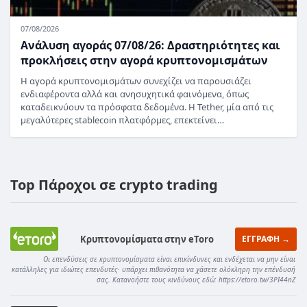
07/08/2026
Ανάλυση αγοράς 07/08/26: Δραστηριότητες και
προκλήσεις στην αγορά κρυπτονομισμάτων
Η αγορά κρυπτονομισμάτων συνεχίζει να παρουσιάζει
ενδιαφέροντα αλλά και ανησυχητικά φαινόμενα, όπως
καταδεικνύουν τα πρόσφατα δεδομένα. Η Tether, μία από τις
μεγαλύτερες stablecoin πλατφόρμες, επεκτείνει…
Top Πάροχοι σε crypto trading
Κρυπτονομίσματα στην eToro
ΕΓΓΡΑΦΗ →
Οι επενδύσεις σε κρυπτονομίσματα είναι επικίνδυνες και ενδέχεται να μην είναι
κατάλληλες για ιδιώτες επενδυτές· υπάρχει πιθανότητα να χάσετε ολόκληρη την επένδυσή
σας. Κατανοήστε τους κινδύνους εδώ: https://etoro.tw/3PI44nZ