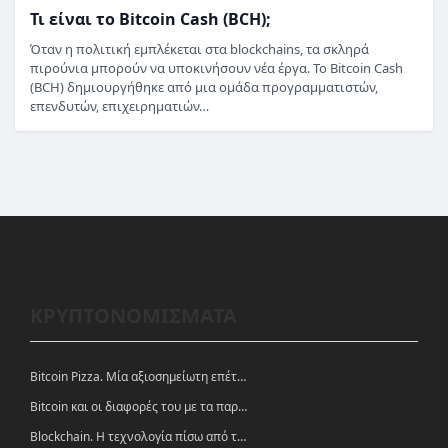
Τι είναι το Bitcoin Cash (BCH);
Όταν η πολιτική εμπλέκεται στα blockchains, τα σκληρά
πιρούνια μπορούν να υποκινήσουν νέα έργα. Το Bitcoin Cash
(BCH) δημιουργήθηκε από μια ομάδα προγραμματιστών,
επενδυτών, επιχειρηματιών…
ΚΡΥΠΤΟΝΟΜΙΣΜΑΤΑ
Bitcoin Pizza. Μία αξιοσημείωτη επέτειος.
Bitcoin και οι διαφορές του με τα παραδοσιακά νομίσματα
Blockchain. Η τεχνολογία πίσω από τα κρυπτονομίσματα