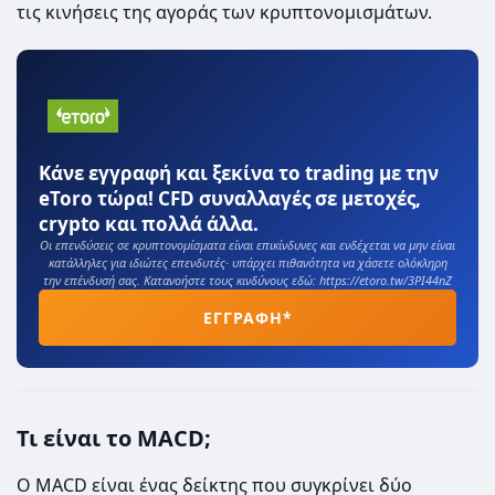
τις κινήσεις της αγοράς των κρυπτονομισμάτων.
Κάνε εγγραφή και ξεκίνα το trading με την
eToro τώρα! CFD συναλλαγές σε μετοχές,
crypto και πολλά άλλα.
Οι επενδύσεις σε κρυπτονομίσματα είναι επικίνδυνες και ενδέχεται να μην είναι
κατάλληλες για ιδιώτες επενδυτές· υπάρχει πιθανότητα να χάσετε ολόκληρη
την επένδυσή σας. Κατανοήστε τους κινδύνους εδώ: https://etoro.tw/3PI44nZ
ΕΓΓΡΑΦΗ*
Τι είναι το MACD;
Ο MACD είναι ένας δείκτης που συγκρίνει δύο