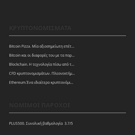
ΚΡΥΠΤΟΝΟΜΙΣΜΑΤΑ
Bitcoin Pizza. Μία αξιοσημείωτη επέτειος.
Bitcoin και οι διαφορές του με τα παραδοσιακά νομίσματα
Blockchain. Η τεχνολογία πίσω από τα κρυπτονομίσματα
CFD κρυπτονομισμάτων. Πλεονεκτήματα και ευκαιρίες
Ethereum.Ένα ιδιαίτερο κρυπτονόμισμα-πλατφόρμα
ΝΟΜΙΜΟΙ ΠΑΡΟΧΟΙ
PLUS500. Συνολική βαθμολογία 3.7/5