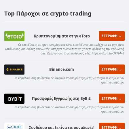
Top Πάροχοι σε crypto trading
Κρυπτονομίσματα στην eToro
ΕΓΓΡΑΦΗ →
Οι επενδύσεις σε κρυπτονομίσματα είναι επικίνδυνες και ενδέχεται να μην είναι
κατάλληλες για ιδιώτες επενδυτές· υπάρχει πιθανότητα να χάσετε ολόκληρη την επένδυσή
σας. Κατανοήστε τους κινδύνους εδώ: https://etoro.tw/3PI44nZ
Binance.com
ΕΓΓΡΑΦΗ →
Το κεφάλαιο σας βρίσκεται σε κίνδυνο προσοχή στην μεταβλητότητα των τιμών των
κρυπτνομισμάτων
Προσφορές Εγγραφής στη ByBit!
ΕΓΓΡΑΦΗ →
Το κεφάλαιο σας βρίσκεται σε κίνδυνο προσοχή στην μεταβλητότητα των τιμών των
κρυπτνομισμάτων
Συνδέσου και ξεκίνα τις συναλαγές!
ΕΓΓΡΑΦΗ →