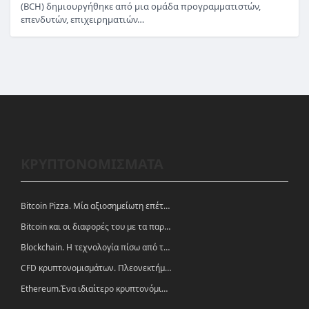
(BCH) δημιουργήθηκε από μια ομάδα προγραμματιστών,
επενδυτών, επιχειρηματιών…
ΚΡΥΠΤΟΝΟΜΙΣΜΑΤΑ
Bitcoin Pizza. Μία αξιοσημείωτη επέτειος.
Bitcoin και οι διαφορές του με τα παραδοσιακά νομίσματα
Blockchain. Η τεχνολογία πίσω από τα κρυπτονομίσματα
CFD κρυπτονομισμάτων. Πλεονεκτήματα και ευκαιρίες
Ethereum.Ένα ιδιαίτερο κρυπτονόμισμα-πλατφόρμα