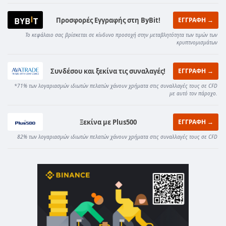
Προσφορές Εγγραφής στη ByBit!
ΕΓΓΡΑΦΗ →
Το κεφάλαιο σας βρίσκεται σε κίνδυνο προσοχή στην μεταβλητότητα των τιμών των
κρυπτνομισμάτων
Συνδέσου και ξεκίνα τις συναλαγές!
ΕΓΓΡΑΦΗ →
*71% των λογαριασμών ιδιωτών πελατών χάνουν χρήματα στις συναλλαγές τους σε CFD
με αυτό τον πάροχο.
Ξεκίνα με Plus500
ΕΓΓΡΑΦΗ →
82% των λογαριασμών ιδιωτών πελατών χάνουν χρήματα στις συναλλαγές τους σε CFD