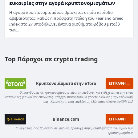
ευκαιρίες στην αγορά κρυπτονομισμάτων
Η αγορά κρυπτονομισμάτων βρίσκεται σε μία περίοδο
αβεβαιότητας, καθώς η πρόσφατη πτώση του Fear and Greed
Index στο 27 υποδηλώνει έντονα αισθήματα φόβου μεταξύ
των…
Top Πάροχοι σε crypto trading
Κρυπτονομίσματα στην eToro
ΕΓΓΡΑΦΗ →
Οι επενδύσεις σε κρυπτονομίσματα είναι επικίνδυνες και ενδέχεται να μην είναι
κατάλληλες για ιδιώτες επενδυτές· υπάρχει πιθανότητα να χάσετε ολόκληρη την επένδυσή
σας. Κατανοήστε τους κινδύνους εδώ: https://etoro.tw/3PI44nZ
Binance.com
ΕΓΓΡΑΦΗ →
Το κεφάλαιο σας βρίσκεται σε κίνδυνο προσοχή στην μεταβλητότητα των τιμών των
κρυπτνομισμάτων