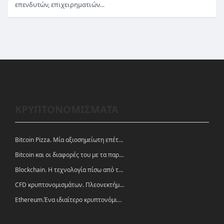
επενδυτών, επιχειρηματιών…
ΚΡΥΠΤΟΝΟΜΙΣΜΑΤΑ
Bitcoin Pizza. Μία αξιοσημείωτη επέτειος.
Bitcoin και οι διαφορές του με τα παραδοσιακά νομίσματα
Blockchain. Η τεχνολογία πίσω από τα κρυπτονομίσματα
CFD κρυπτονομισμάτων. Πλεονεκτήματα και ευκαιρίες
Ethereum.Ένα ιδιαίτερο κρυπτονόμισμα-πλατφόρμα