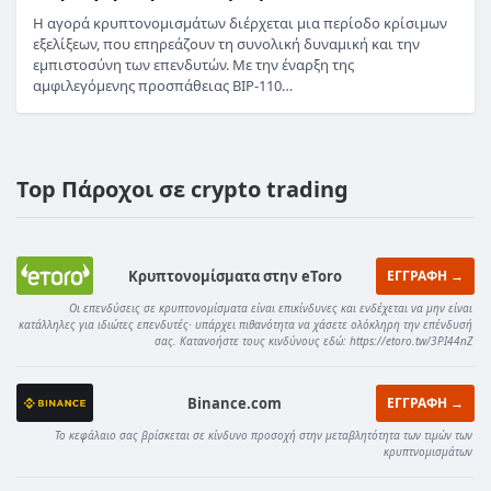
Η αγορά κρυπτονομισμάτων διέρχεται μια περίοδο κρίσιμων
εξελίξεων, που επηρεάζουν τη συνολική δυναμική και την
εμπιστοσύνη των επενδυτών. Με την έναρξη της
αμφιλεγόμενης προσπάθειας BIP-110…
Top Πάροχοι σε crypto trading
Κρυπτονομίσματα στην eToro
ΕΓΓΡΑΦΗ →
Οι επενδύσεις σε κρυπτονομίσματα είναι επικίνδυνες και ενδέχεται να μην είναι
κατάλληλες για ιδιώτες επενδυτές· υπάρχει πιθανότητα να χάσετε ολόκληρη την επένδυσή
σας. Κατανοήστε τους κινδύνους εδώ: https://etoro.tw/3PI44nZ
Binance.com
ΕΓΓΡΑΦΗ →
Το κεφάλαιο σας βρίσκεται σε κίνδυνο προσοχή στην μεταβλητότητα των τιμών των
κρυπτνομισμάτων