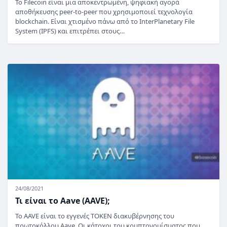
Το Filecoin είναι μια αποκεντρωμένη, ψηφιακή αγορά
αποθήκευσης peer-to-peer που χρησιμοποιεί τεχνολογία
blockchain. Είναι χτισμένο πάνω από το InterPlanetary File
System (IPFS) και επιτρέπει στους…
24/08/2021
Τι είναι το Aave (AAVE);
Το AAVE είναι το εγγενές TOKEN διακυβέρνησης του
πρωτοκόλλου Aave. Οι κάτοχοι του κρυπτονομίσματος που