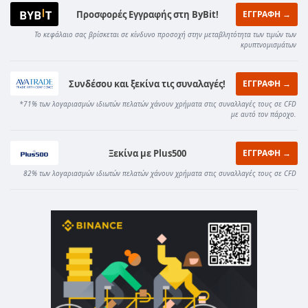
Προσφορές Εγγραφής στη ByBit!
ΕΓΓΡΑΦΗ →
Το κεφάλαιο σας βρίσκεται σε κίνδυνο προσοχή στην μεταβλητότητα των τιμών των
κρυπτνομισμάτων
Συνδέσου και ξεκίνα τις συναλαγές!
ΕΓΓΡΑΦΗ →
*71% των λογαριασμών ιδιωτών πελατών χάνουν χρήματα στις συναλλαγές τους σε CFD
με αυτό τον πάροχο.
Ξεκίνα με Plus500
ΕΓΓΡΑΦΗ →
82% των λογαριασμών ιδιωτών πελατών χάνουν χρήματα στις συναλλαγές τους σε CFD