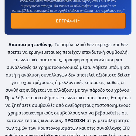
κεφαλαίων όταν πραγματοποιούνται συναλλαγές μέσω CFDs με τον
συγκεκριμένο πάροχο. Θα πρέπει να αξιολογήσετε αν μπορείτε να
αντεπεξέλθετε οικονομικά στον υψηλό κίνδυνο απώλειας των κεφαλαίων σας.”
ΕΓΓΡΑΦΗ*
Αποποίηση ευθύνης
: Το παρόν υλικό δεν περιέχει και δεν
πρέπει να ερμηνεύεται ως περιέχον επενδυτική συμβουλή,
επενδυτικές συστάσεις, προσφορά ή προσέλκυση για
συναλλαγές σε χρηματοοικονομικά μέσα. Λάβετε υπόψη ότι
αυτή η ανάλυση συναλλαγών δεν αποτελεί αξιόπιστο δείκτη
για τυχόν τρέχουσες ή μελλοντικές επιδόσεις, καθώς οι
συνθήκες ενδέχεται να αλλάξουν με την πάροδο του χρόνου.
Πριν λάβετε οποιεσδήποτε επενδυτικές αποφάσεις, θα πρέπει
να ζητήσετε συμβουλές από ανεξάρτητους πιστοποιημένους
χρηματοοικονομικούς συμβούλους για να βεβαιωθείτε ότι
κατανοείτε τους κινδύνους.
ΠΡΟΣΟΧΗ
στην μεταβλητότητα
των τιμών των
Κρυπτονομισμάτων
και στις συναλλαγές CFD
καθώς υπάρχουν
κίνδυνοι
για απώλειες των κεφαλαίων σας.