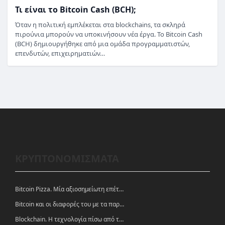
Τι είναι το Bitcoin Cash (BCH);
Όταν η πολιτική εμπλέκεται στα blockchains, τα σκληρά
πιρούνια μπορούν να υποκινήσουν νέα έργα. Το Bitcoin Cash
(BCH) δημιουργήθηκε από μια ομάδα προγραμματιστών,
επενδυτών, επιχειρηματιών…
ΚΡΥΠΤΟΝΟΜΙΣΜΑΤΑ
Bitcoin Pizza. Μία αξιοσημείωτη επέτειος.
Bitcoin και οι διαφορές του με τα παραδοσιακά νομίσματα
Blockchain. Η τεχνολογία πίσω από τα κρυπτονομίσματα