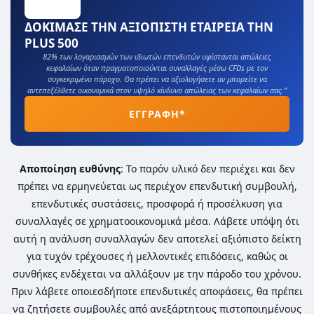
ΔΟΚΙΜΑΣΕ ΤΗΝ ΑΞΙΟΠΙΣΤΗ ΕΤΑΙΡΕΙΑ ΤΗΝ
PLUS 500
82% των λογαριασμών των ιδιωτών επενδυτών υφίστανται απώλειες
κεφαλαίων όταν πραγματοποιούνται συναλλαγές μέσω CFDs με τον
συγκεκριμένο πάροχο. Θα πρέπει να αξιολογήσετε αν μπορείτε να
αντεπεξέλθετε οικονομικά στον υψηλό κίνδυνο απώλειας των κεφαλαίων σας.”
ΕΓΓΡΑΦΗ*
Αποποίηση ευθύνης
: Το παρόν υλικό δεν περιέχει και δεν
πρέπει να ερμηνεύεται ως περιέχον επενδυτική συμβουλή,
επενδυτικές συστάσεις, προσφορά ή προσέλκυση για
συναλλαγές σε χρηματοοικονομικά μέσα. Λάβετε υπόψη ότι
αυτή η ανάλυση συναλλαγών δεν αποτελεί αξιόπιστο δείκτη
για τυχόν τρέχουσες ή μελλοντικές επιδόσεις, καθώς οι
συνθήκες ενδέχεται να αλλάξουν με την πάροδο του χρόνου.
Πριν λάβετε οποιεσδήποτε επενδυτικές αποφάσεις, θα πρέπει
να ζητήσετε συμβουλές από ανεξάρτητους πιστοποιημένους