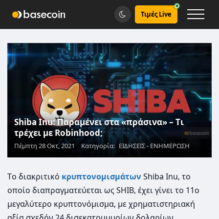
Τιμές Live
Shiba Inu: Παραμένει στα «πράσινα» – Tι
τρέχει με Robinhood;
Πέμπτη 28 Οκτ, 2021
Κατηγορία:
ΕΙΔΗΣΕΙΣ - ΕΝΗΜΕΡΩΣΗ
Tο διακριτικό
κρυπτονομισμάτων
Shiba Inu, το
οποίο διαπραγματεύεται ως SHIB, έχει γίνει το 11ο
μεγαλύτερο κρυπτονόμισμα, με χρηματιστηριακή
αξία σχεδόν 24 δισεκατομμυρίων δολαρίων,