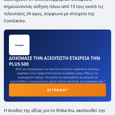
σημειώνοντας αύξηση πάνω από 13 τοις εκατό τις
τελευταίες 24 ώρες, σύμφωνα με στοιχεία της
CoinGecko.
ΔΟΚΙΜΑΣΕ ΤΗΝ ΑΞΙΟΠΙΣΤΗ ΕΤΑΙΡΕΙΑ ΤΗΝ
PLUS 500
82% των λογαριασμών των ιδιωτών επενδυτών υφίστανται απώλειες
κεφαλαίων όταν πραγματοποιούνται συναλλαγές μέσω CFDs με τον
συγκεκριμένο πάροχο. Θα πρέπει να αξιολογήσετε αν μπορείτε να
αντεπεξέλθετε οικονομικά στον υψηλό κίνδυνο απώλειας των κεφαλαίων σας.”
ΕΓΓΡΑΦΗ*
Η άνοδος της αξίας για το Shiba Inu, ακολουθεί την