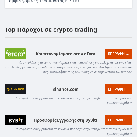
αμφιλεγόμενης προσπάθειας BIP-110…
Top Πάροχοι σε crypto trading
Κρυπτονομίσματα στην eToro
ΕΓΓΡΑΦΗ →
Οι επενδύσεις σε κρυπτονομίσματα είναι επικίνδυνες και ενδέχεται να μην είναι
κατάλληλες για ιδιώτες επενδυτές· υπάρχει πιθανότητα να χάσετε ολόκληρη την επένδυσή
σας. Κατανοήστε τους κινδύνους εδώ: https://etoro.tw/3PI44nZ
Binance.com
ΕΓΓΡΑΦΗ →
Το κεφάλαιο σας βρίσκεται σε κίνδυνο προσοχή στην μεταβλητότητα των τιμών των
κρυπτνομισμάτων
Προσφορές Εγγραφής στη ByBit!
ΕΓΓΡΑΦΗ →
Το κεφάλαιο σας βρίσκεται σε κίνδυνο προσοχή στην μεταβλητότητα των τιμών των
κρυπτνομισμάτων