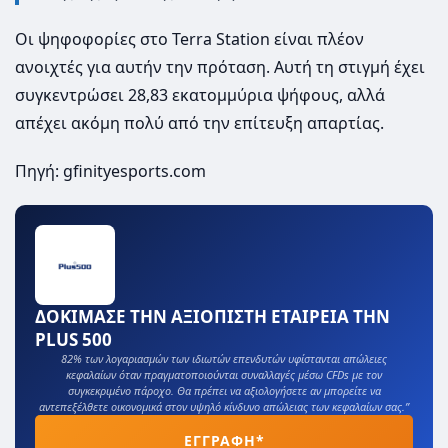
Οι ψηφοφορίες στο Terra Station είναι πλέον
ανοιχτές για αυτήν την πρόταση. Αυτή τη στιγμή έχει
συγκεντρώσει 28,83 εκατομμύρια ψήφους, αλλά
απέχει ακόμη πολύ από την επίτευξη απαρτίας.
Πηγή: gfinityesports.com
ΔΟΚΙΜΑΣΕ ΤΗΝ ΑΞΙΟΠΙΣΤΗ ΕΤΑΙΡΕΙΑ ΤΗΝ
PLUS 500
82% των λογαριασμών των ιδιωτών επενδυτών υφίστανται απώλειες
κεφαλαίων όταν πραγματοποιούνται συναλλαγές μέσω CFDs με τον
συγκεκριμένο πάροχο. Θα πρέπει να αξιολογήσετε αν μπορείτε να
αντεπεξέλθετε οικονομικά στον υψηλό κίνδυνο απώλειας των κεφαλαίων σας.”
ΕΓΓΡΑΦΗ*