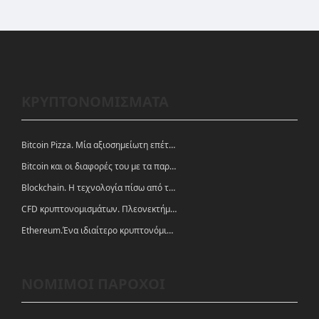
ΚΡΥΠΤΟΝΟΜΙΣΜΑΤΑ
Bitcoin Pizza. Μία αξιοσημείωτη επέτειος.
Bitcoin και οι διαφορές του με τα παραδοσιακά νομίσματα
Blockchain. Η τεχνολογία πίσω από τα κρυπτονομίσματα
CFD κρυπτονομισμάτων. Πλεονεκτήματα και ευκαιρίες
Ethereum.Ένα ιδιαίτερο κρυπτονόμισμα-πλατφόρμα
ΝΟΜΙΜΟΙ ΠΑΡΟΧΟΙ