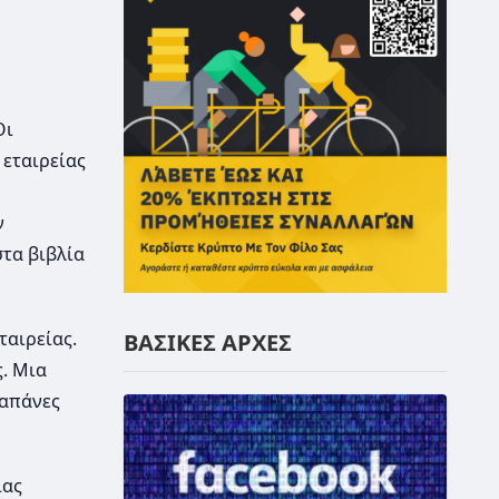
Οι
 εταιρείας
ν
στα βιβλία
ταιρείας.
ΒΑΣΙΚΕΣ ΑΡΧΕΣ
. Μια
δαπάνες
ιας