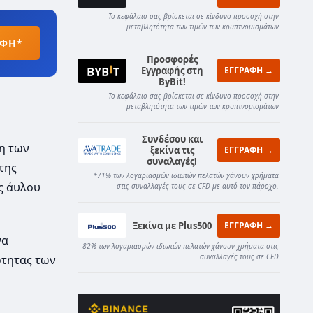
Το κεφάλαιο σας βρίσκεται σε κίνδυνο προσοχή στην
μεταβλητότητα των τιμών των κρυπτνομισμάτων
ΑΦΗ*
Προσφορές
Εγγραφής στη
ΕΓΓΡΑΦΗ →
ByBit!
Το κεφάλαιο σας βρίσκεται σε κίνδυνο προσοχή στην
μεταβλητότητα των τιμών των κρυπτνομισμάτων
Συνδέσου και
ση των
ξεκίνα τις
ΕΓΓΡΑΦΗ →
συναλαγές!
της
*71% των λογαριασμών ιδιωτών πελατών χάνουν χρήματα
ός άυλου
στις συναλλαγές τους σε CFD με αυτό τον πάροχο.
Ξεκίνα με Plus500
ΕΓΓΡΑΦΗ →
να
82% των λογαριασμών ιδιωτών πελατών χάνουν χρήματα στις
συναλλαγές τους σε CFD
ότητας των