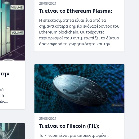
28/08/2021
Τι είναι το Ethereum Plasma;
Η επεκτασιμότητα είναι ένα από τα
σημαντικότερα σημεία ενδιαφέροντος του
Ethereum blockchain. Οι τρέχοντες
περιορισμοί που αντιμετωπίζει το δίκτυο
όσον αφορά τη χωρητικότητα και την…
στην
λά
ρά
γών…
25/08/2021
Τι είναι το Filecoin (FIL);
Το Filecoin είναι μια αποκεντρωμένη,