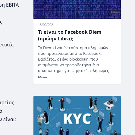
ση EBITA
ς
15/09/2021
Τι είναι το Facebook Diem
(πρώην Libra);
ντικές
Το Diem είναι ένα σύστημα πληρωμών
που προτείνεται από το Facebook.
Βασίζεται σε ένα blockchain, που
αναμένεται να τροφοδοτήσει ένα
οικοσύστημα, για ψηφιακές πληρωμές
και…
ιρείας
ά
 είναι: