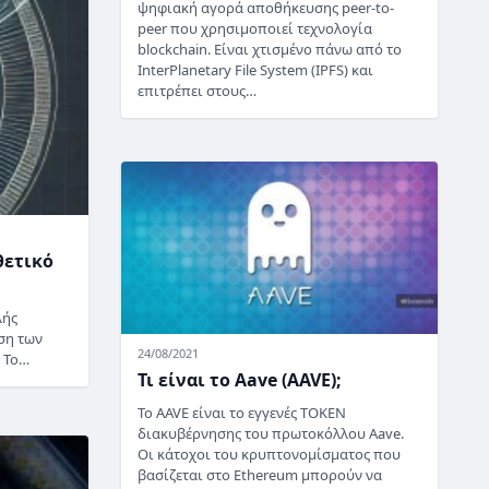
ψηφιακή αγορά αποθήκευσης peer-to-
peer που χρησιμοποιεί τεχνολογία
blockchain. Είναι χτισμένο πάνω από το
InterPlanetary File System (IPFS) και
επιτρέπει στους…
θετικό
λής
ση των
24/08/2021
 Το…
Τι είναι το Aave (AAVE);
Το AAVE είναι το εγγενές TOKEN
διακυβέρνησης του πρωτοκόλλου Aave.
Οι κάτοχοι του κρυπτονομίσματος που
βασίζεται στο Ethereum μπορούν να