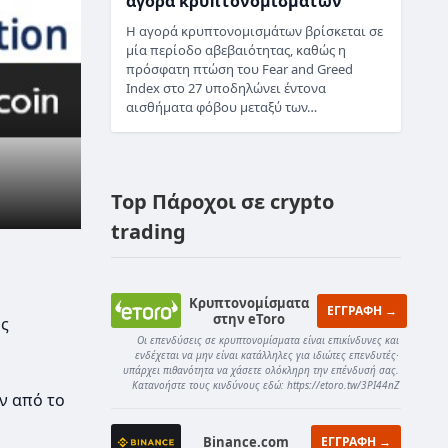
αγορά κρυπτονομισμάτων
Η αγορά κρυπτονομισμάτων βρίσκεται σε
μία περίοδο αβεβαιότητας, καθώς η
πρόσφατη πτώση του Fear and Greed
Index στο 27 υποδηλώνει έντονα
αισθήματα φόβου μεταξύ των…
Top Πάροχοι σε crypto
trading
Κρυπτονομίσματα
ΕΓΓΡΑΦΗ →
στην eToro
ής
Οι επενδύσεις σε κρυπτονομίσματα είναι επικίνδυνες και
ενδέχεται να μην είναι κατάλληλες για ιδιώτες επενδυτές·
υπάρχει πιθανότητα να χάσετε ολόκληρη την επένδυσή σας.
Κατανοήστε τους κινδύνους εδώ: https://etoro.tw/3PI44nZ
ν από το
Binance.com
ΕΓΓΡΑΦΗ →