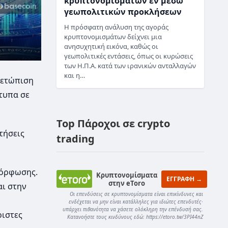
κρυπτονομισμάτων εν μέσω
γεωπολιτικών προκλήσεων
Η πρόσφατη ανάλυση της αγοράς
κρυπτονομισμάτων δείχνει μια
ανησυχητική εικόνα, καθώς οι
γεωπολιτικές εντάσεις, όπως οι κυρώσεις
των Η.Π.Α. κατά των ιρανικών ανταλλαγών
και η…
μετώπιση
τυπα σε
Top Πάροχοι σε crypto
τήσεις
trading
μόρφωσης.
Κρυπτονομίσματα
ΕΓΓΡΑΦΗ →
στην eToro
αι στην
Οι επενδύσεις σε κρυπτονομίσματα είναι επικίνδυνες και
ενδέχεται να μην είναι κατάλληλες για ιδιώτες επενδυτές·
υπάρχει πιθανότητα να χάσετε ολόκληρη την επένδυσή σας.
ριστες
Κατανοήστε τους κινδύνους εδώ: https://etoro.tw/3PI44nZ