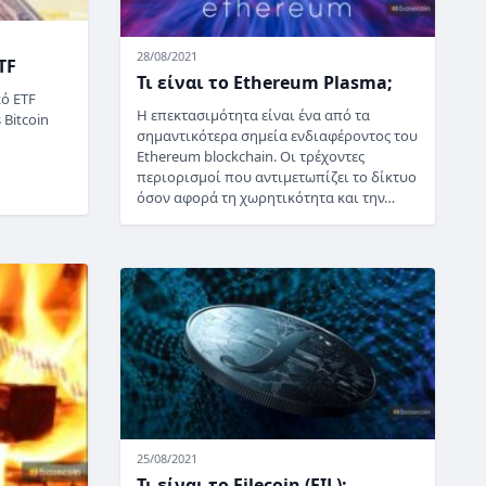
28/08/2021
TF
Τι είναι το Ethereum Plasma;
κό ETF
Η επεκτασιμότητα είναι ένα από τα
 Bitcoin
σημαντικότερα σημεία ενδιαφέροντος του
Ethereum blockchain. Οι τρέχοντες
περιορισμοί που αντιμετωπίζει το δίκτυο
όσον αφορά τη χωρητικότητα και την…
25/08/2021
Τι είναι το Filecoin (FIL);