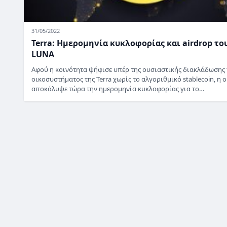
31/05/2022
Terra: Ημερομηνία κυκλοφορίας και airdrop το
LUNA
Αφού η κοινότητα ψήφισε υπέρ της ουσιαστικής διακλάδωσης
οικοσυστήματος της Terra χωρίς το αλγοριθμικό stablecoin, η 
αποκάλυψε τώρα την ημερομηνία κυκλοφορίας για το…