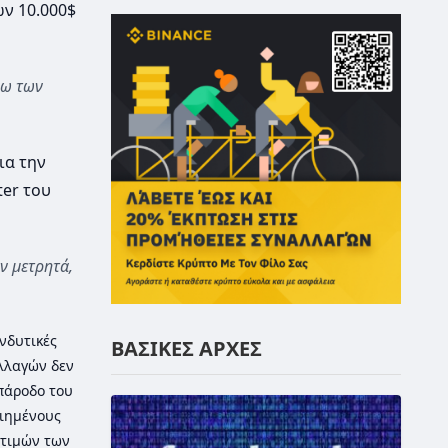
ων 10.000$
νω των
ια την
ter του
ν μετρητά,
νδυτικές
ΒΑΣΙΚΕΣ ΑΡΧΕΣ
λλαγών δεν
 πάροδο του
οιημένους
τιμών των