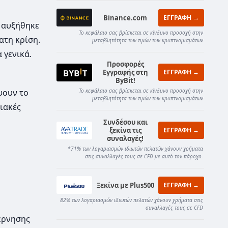
Binance.com
ΕΓΓΡΑΦΗ →
αυξήθηκε
Το κεφάλαιο σας βρίσκεται σε κίνδυνο προσοχή στην
ατη κρίση.
μεταβλητότητα των τιμών των κρυπτνομισμάτων
 γενικά.
Προσφορές
Εγγραφής στη
ΕΓΓΡΑΦΗ →
ByBit!
ψουν το
Το κεφάλαιο σας βρίσκεται σε κίνδυνο προσοχή στην
μεταβλητότητα των τιμών των κρυπτνομισμάτων
ιακές
Συνδέσου και
ξεκίνα τις
ΕΓΓΡΑΦΗ →
συναλαγές!
*71% των λογαριασμών ιδιωτών πελατών χάνουν χρήματα
στις συναλλαγές τους σε CFD με αυτό τον πάροχο.
Ξεκίνα με Plus500
ΕΓΓΡΑΦΗ →
82% των λογαριασμών ιδιωτών πελατών χάνουν χρήματα στις
συναλλαγές τους σε CFD
έρνησης