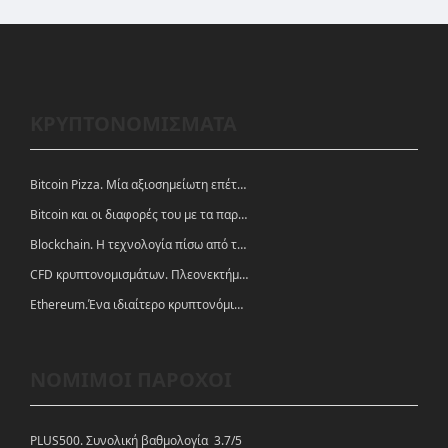
ΚΡΥΠΤΟΝΟΜΙΣΜΑΤΑ
Bitcoin Pizza. Μία αξιοσημείωτη επέτειος.
Bitcoin και οι διαφορές του με τα παραδοσιακά νομίσματα
Blockchain. Η τεχνολογία πίσω από τα κρυπτονομίσματα
CFD κρυπτονομισμάτων. Πλεονεκτήματα και ευκαιρίες
Ethereum.Ένα ιδιαίτερο κρυπτονόμισμα-πλατφόρμα
ΝΟΜΙΜΟΙ ΠΑΡΟΧΟΙ
PLUS500. Συνολική βαθμολογία 3.7/5