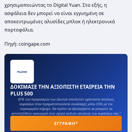
χρησιμοποιώντας το Digital Yuan. Στο εξής, η
ασφάλεια δεν μπορεί να είναι εγγυημένη σε
αποκεντρωμένες αλυσίδες μπλοκ ή ηλεκτρονικά
πορτοφόλια.
Πηγή: coingape.com
ΔΟΚΙΜΑΣΕ ΤΗΝ ΑΞΙΟΠΙΣΤΗ ΕΤΑΙΡΕΙΑ ΤΗΝ
PLUS 500
82% των λογαριασμών των ιδιωτών επενδυτών υφίστανται απώλειες
κεφαλαίων όταν πραγματοποιούνται συναλλαγές μέσω CFDs με τον
συγκεκριμένο πάροχο. Θα πρέπει να αξιολογήσετε αν μπορείτε να
αντεπεξέλθετε οικονομικά στον υψηλό κίνδυνο απώλειας των κεφαλαίων σας.”
ΕΓΓΡΑΦΗ*