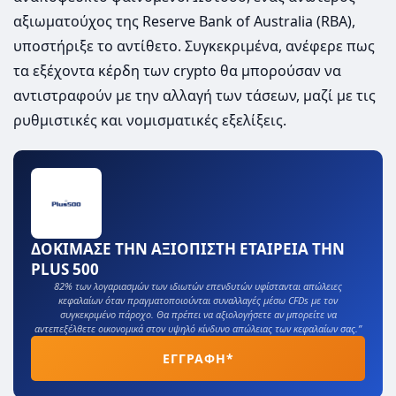
αξιωματούχος της Reserve Bank of Australia (RBA),
υποστήριξε το αντίθετο. Συγκεκριμένα, ανέφερε πως
τα εξέχοντα κέρδη των crypto θα μπορούσαν να
αντιστραφούν με την αλλαγή των τάσεων, μαζί με τις
ρυθμιστικές και νομισματικές εξελίξεις.
ΔΟΚΙΜΑΣΕ ΤΗΝ ΑΞΙΟΠΙΣΤΗ ΕΤΑΙΡΕΙΑ ΤΗΝ
PLUS 500
82% των λογαριασμών των ιδιωτών επενδυτών υφίστανται απώλειες
κεφαλαίων όταν πραγματοποιούνται συναλλαγές μέσω CFDs με τον
συγκεκριμένο πάροχο. Θα πρέπει να αξιολογήσετε αν μπορείτε να
αντεπεξέλθετε οικονομικά στον υψηλό κίνδυνο απώλειας των κεφαλαίων σας.”
ΕΓΓΡΑΦΗ*