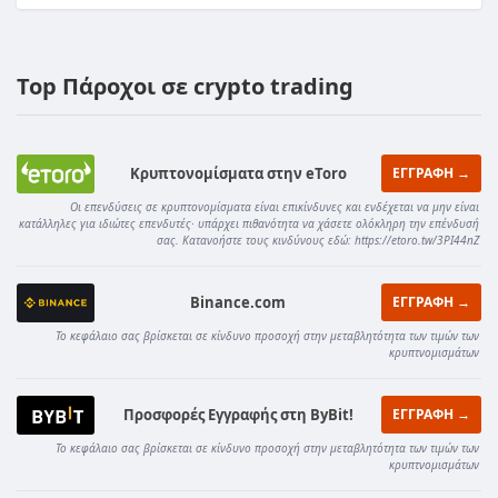
Top Πάροχοι σε crypto trading
Κρυπτονομίσματα στην eToro
ΕΓΓΡΑΦΗ →
Οι επενδύσεις σε κρυπτονομίσματα είναι επικίνδυνες και ενδέχεται να μην είναι
κατάλληλες για ιδιώτες επενδυτές· υπάρχει πιθανότητα να χάσετε ολόκληρη την επένδυσή
σας. Κατανοήστε τους κινδύνους εδώ: https://etoro.tw/3PI44nZ
Binance.com
ΕΓΓΡΑΦΗ →
Το κεφάλαιο σας βρίσκεται σε κίνδυνο προσοχή στην μεταβλητότητα των τιμών των
κρυπτνομισμάτων
Προσφορές Εγγραφής στη ByBit!
ΕΓΓΡΑΦΗ →
Το κεφάλαιο σας βρίσκεται σε κίνδυνο προσοχή στην μεταβλητότητα των τιμών των
κρυπτνομισμάτων