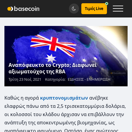
Τιμές Live
Αναπόφευκτο το Crypto; Διαφωνεί
αξιωματούχος της RBA
Τρίτη 23 Νοέ, 2021
Κατηγορία:
ΕΙΔΗΣΕΙΣ - ΕΝΗΜΕΡΩΣΗ
Καθώς η αγορά
κρυπτονομισμάτων
ανέβηκε
ελαφρώς πάνω από τα 2,5 τρισεκατομμύρια δολάρια,
οι κολοσσοί του κλάδου άρχισαν να επιβάλλουν την
ανάπτυξη της αποκεντρωμένης βιομηχανίας, ως
αναπόφευκτο φαινόμενο. Ωστόσο, ένας ανώτερος