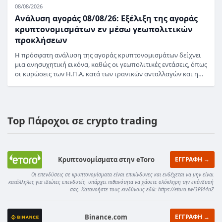
08/08/2026
Ανάλυση αγοράς 08/08/26: Εξέλιξη της αγοράς
κρυπτονομισμάτων εν μέσω γεωπολιτικών
προκλήσεων
Η πρόσφατη ανάλυση της αγοράς κρυπτονομισμάτων δείχνει
μια ανησυχητική εικόνα, καθώς οι γεωπολιτικές εντάσεις, όπως
οι κυρώσεις των Η.Π.Α. κατά των ιρανικών ανταλλαγών και η…
Top Πάροχοι σε crypto trading
Κρυπτονομίσματα στην eToro
ΕΓΓΡΑΦΗ →
Οι επενδύσεις σε κρυπτονομίσματα είναι επικίνδυνες και ενδέχεται να μην είναι
κατάλληλες για ιδιώτες επενδυτές· υπάρχει πιθανότητα να χάσετε ολόκληρη την επένδυσή
σας. Κατανοήστε τους κινδύνους εδώ: https://etoro.tw/3PI44nZ
Binance.com
ΕΓΓΡΑΦΗ →