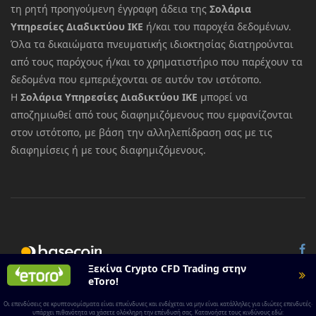
τη ρητή προηγούμενη έγγραφη άδεια της
Σολάρια
Υπηρεσίες Διαδικτύου ΙΚΕ
ή/και του παροχέα δεδομένων.
Όλα τα δικαιώματα πνευματικής ιδιοκτησίας διατηρούνται
από τους παρόχους ή/και το χρηματιστήριο που παρέχουν τα
δεδομένα που εμπεριέχονται σε αυτόν τον ιστότοπο.
Η
Σολάρια Υπηρεσίες Διαδικτύου ΙΚΕ
μπορεί να
αποζημιωθεί από τους διαφημιζόμενους που εμφανίζονται
στον ιστότοπο, με βάση την αλληλεπίδραση σας με τις
διαφημίσεις ή με τους διαφημιζόμενους.
© 2026 All rights reserved.
Basecoin
Ξεκίνα Crypto CFD Trading στην
eToro!
Οι επενδύσεις σε κρυπτονομίσματα είναι επικίνδυνες και ενδέχεται να μην είναι κατάλληλες για ιδιώτες επενδυτές·
υπάρχει πιθανότητα να χάσετε ολόκληρη την επένδυσή σας. Κατανοήστε τους κινδύνους εδώ: