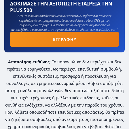
ΔΟΚΙΜΑΣΕ ΤΗΝ ΑΞΙΟΠΙΣΤΗ ΕΤΑΙΡΕΙΑ ΤΗΝ
PLUS 500
82% των λογαριασμών των ιδιωτών επενδυτών υφίστανται απώλειες
κεφαλαίων όταν πραγματοποιούνται συναλλαγές μέσω CFDs με τον
συγκεκριμένο πάροχο. Θα πρέπει να αξιολογήσετε αν μπορείτε να
αντεπεξέλθετε οικονομικά στον υψηλό κίνδυνο απώλειας των κεφαλαίων σας.”
ΕΓΓΡΑΦΗ*
Αποποίηση ευθύνης
: Το παρόν υλικό δεν περιέχει και δεν
πρέπει να ερμηνεύεται ως περιέχον επενδυτική συμβουλή,
επενδυτικές συστάσεις, προσφορά ή προσέλκυση για
συναλλαγές σε χρηματοοικονομικά μέσα. Λάβετε υπόψη ότι
αυτή η ανάλυση συναλλαγών δεν αποτελεί αξιόπιστο δείκτη
για τυχόν τρέχουσες ή μελλοντικές επιδόσεις, καθώς οι
συνθήκες ενδέχεται να αλλάξουν με την πάροδο του χρόνου.
Πριν λάβετε οποιεσδήποτε επενδυτικές αποφάσεις, θα πρέπει
να ζητήσετε συμβουλές από ανεξάρτητους πιστοποιημένους
χρηματοοικονομικούς συμβούλους για να βεβαιωθείτε ότι