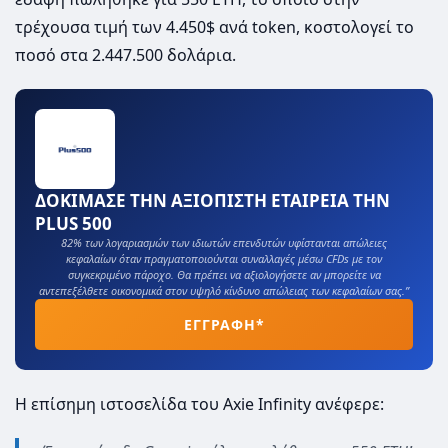
τρέχουσα τιμή των 4.450$ ανά token, κοστολογεί το
ποσό στα 2.447.500 δολάρια.
ΔΟΚΙΜΑΣΕ ΤΗΝ ΑΞΙΟΠΙΣΤΗ ΕΤΑΙΡΕΙΑ ΤΗΝ
PLUS 500
82% των λογαριασμών των ιδιωτών επενδυτών υφίστανται απώλειες
κεφαλαίων όταν πραγματοποιούνται συναλλαγές μέσω CFDs με τον
συγκεκριμένο πάροχο. Θα πρέπει να αξιολογήσετε αν μπορείτε να
αντεπεξέλθετε οικονομικά στον υψηλό κίνδυνο απώλειας των κεφαλαίων σας.”
ΕΓΓΡΑΦΗ*
Η επίσημη ιστοσελίδα του Axie Infinity ανέφερε: