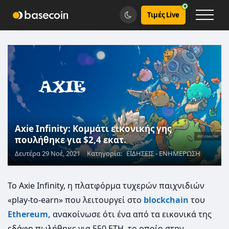
Τιμές Live
Axie Infinity: Κομμάτι εικονικής γης
πουλήθηκε για $2,4 εκατ.
Δευτέρα 29 Νοέ, 2021
Κατηγορία:
ΕΙΔΗΣΕΙΣ - ΕΝΗΜΕΡΩΣΗ
Το Axie Infinity, η πλατφόρμα τυχερών παιχνιδιών
«play-to-earn» που λειτουργεί στο
blockchain
του
Ethereum,
ανακοίνωσε ότι ένα από τα εικονικά της
εδάφη πωλήθηκε για 550 ETH, το οποίο στην