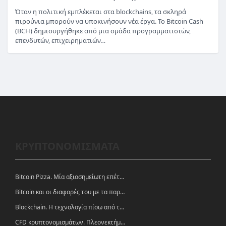
Όταν η πολιτική εμπλέκεται στα blockchains, τα σκληρά
πιρούνια μπορούν να υποκινήσουν νέα έργα. Το Bitcoin Cash
(BCH) δημιουργήθηκε από μια ομάδα προγραμματιστών,
επενδυτών, επιχειρηματιών…
ΚΡΥΠΤΟΝΟΜΙΣΜΑΤΑ
Bitcoin Pizza. Μία αξιοσημείωτη επέτειος.
Bitcoin και οι διαφορές του με τα παραδοσιακά νομίσματα
Blockchain. Η τεχνολογία πίσω από τα κρυπτονομίσματα
CFD κρυπτονομισμάτων. Πλεονεκτήματα και ευκαιρίες