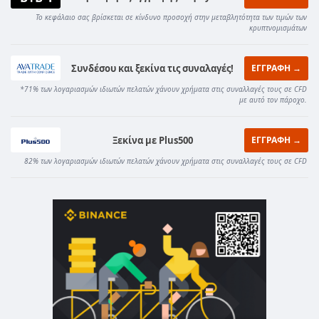
Το κεφάλαιο σας βρίσκεται σε κίνδυνο προσοχή στην μεταβλητότητα των τιμών των
κρυπτνομισμάτων
Συνδέσου και ξεκίνα τις συναλαγές!
ΕΓΓΡΑΦΗ →
*71% των λογαριασμών ιδιωτών πελατών χάνουν χρήματα στις συναλλαγές τους σε CFD
με αυτό τον πάροχο.
Ξεκίνα με Plus500
ΕΓΓΡΑΦΗ →
82% των λογαριασμών ιδιωτών πελατών χάνουν χρήματα στις συναλλαγές τους σε CFD