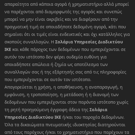
απαραίτητα από κάποια αγορά ή χρηματιστήριο αλλά μπορεί
να παρέχονται από διαμορφωτές της αγοράς και συνεπώς
μπορεί να μην είναι ακριβείς και να διαφέρουν από την
πραγματική τιμή σε οποιαδήποτε δεδομένη αγορά, κάτι που
σημαίνει ότι οι τιμές είναι ενδεικτικές και όχι κατάλληλες για
σκοπούς συναλλαγών. Η
Σολάρια Υπηρεσίες Διαδικτύου
ΙΚΕ
και κάθε πάροχος των δεδομένων που εμπεριέχονται σε
αυτόν τον ιστότοπο δεν φέρει ουδεμία ευθύνη για
οποιαδήποτε απώλεια ή ζημία ως αποτέλεσμα των
συναλλαγών σας ή της εξάρτησής σας από τις πληροφορίες
που εμπεριέχονται σε αυτόν τον ιστότοπο.
Απαγορεύεται η χρήση, η αποθήκευση, η αναπαραγωγή, η
εμφάνιση, η τροποποίηση, η μετάδοση ή η διανομή των
δεδομένων που εμπεριέχονται στον παρόντα ιστότοπο χωρίς
τη ρητή προηγούμενη έγγραφη άδεια της
Σολάρια
Υπηρεσίες Διαδικτύου ΙΚΕ
ή/και του παροχέα δεδομένων.
Όλα τα δικαιώματα πνευματικής ιδιοκτησίας διατηρούνται
από τους παρόχους ή/και το χρηματιστήριο που παρέχουν τα