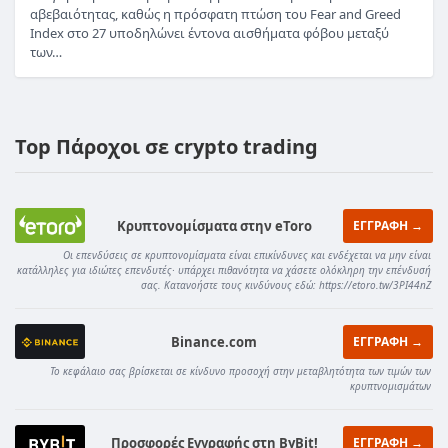
αβεβαιότητας, καθώς η πρόσφατη πτώση του Fear and Greed
Index στο 27 υποδηλώνει έντονα αισθήματα φόβου μεταξύ
των…
Top Πάροχοι σε crypto trading
Κρυπτονομίσματα στην eToro
ΕΓΓΡΑΦΗ →
Οι επενδύσεις σε κρυπτονομίσματα είναι επικίνδυνες και ενδέχεται να μην είναι
κατάλληλες για ιδιώτες επενδυτές· υπάρχει πιθανότητα να χάσετε ολόκληρη την επένδυσή
σας. Κατανοήστε τους κινδύνους εδώ: https://etoro.tw/3PI44nZ
Binance.com
ΕΓΓΡΑΦΗ →
Το κεφάλαιο σας βρίσκεται σε κίνδυνο προσοχή στην μεταβλητότητα των τιμών των
κρυπτνομισμάτων
Προσφορές Εγγραφής στη ByBit!
ΕΓΓΡΑΦΗ →