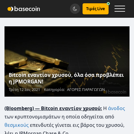
Τιμές Live
Bitcoin εναντίον χρυσού, όλα όσα προβλέπει
η JPMORGAN!
Τρίτη 12 Ιαν, 2021
Κατηγορία:
ΑΓΟΡΕΣ ΠΑΡΑΓΩΓΩΝ
(Bloomberg) — Bitcoin εναντίον χρυσού:
Η
άνοδος
των κρυπτονομισμάτων η οποία οδηγείται από
θεσμικούς
επενδυτές γίνεται εις βάρος του χρυσού,
λέει η JPMorgan Chase & Co.