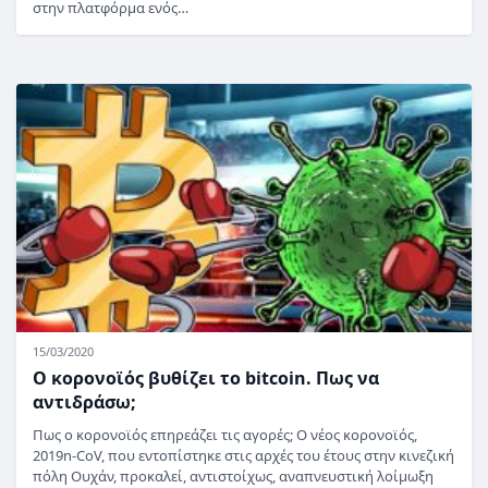
στην πλατφόρμα ενός…
15/03/2020
Ο κορονοϊός βυθίζει το bitcoin. Πως να
αντιδράσω;
Πως ο κορονοϊός επηρεάζει τις αγορές; Ο νέος κορονοϊός,
2019n-CoV, που εντοπίστηκε στις αρχές του έτους στην κινεζική
πόλη Ουχάν, προκαλεί, αντιστοίχως, αναπνευστική λοίμωξη