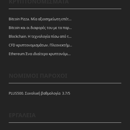
ΚΡΥΠΤΟΝΟΜΙΣΜΑΤΑ
Bitcoin Pizza. Μία αξιοσημείωτη επέτειος.
Bitcoin και οι διαφορές του με τα παραδοσιακά νομίσματα
Blockchain. Η τεχνολογία πίσω από τα κρυπτονομίσματα
CFD κρυπτονομισμάτων. Πλεονεκτήματα και ευκαιρίες
Ethereum.Ένα ιδιαίτερο κρυπτονόμισμα-πλατφόρμα
ΝΟΜΙΜΟΙ ΠΑΡΟΧΟΙ
PLUS500. Συνολική βαθμολογία 3.7/5
ΕΡΓΑΛΕΙΑ