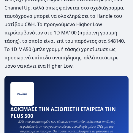
Channel Up, αλλά όπως φαίνεται στο σχεδιάγραμμα,
ταυτόχρονα μπορεί να ολοκληρώσει το Handle του
μοτίβου C&H. Το προηγούμενο Higher Low
περιλαμβανόταν στο 1D MA100 (πράσινη γραμμή
τάσης), το οποίο είναι επί του παρόντος στα $48140.
Το 1D MA50 (μπλε γραμμή τάσης) χρησίμευσε ως
προσωρινό επίπεδο αναπήδησης, αλλά κατάφερε
μόνο να κάνει ένα Higher Low.
ΔΟΚΙΜΑΣΕ ΤΗΝ ΑΞΙΟΠΙΣΤΗ ΕΤΑΙΡΕΙΑ ΤΗΝ
PLUS 500
82% των λογαριασμών των ιδιωτών επενδυτών υφίστανται απώλειες
κεφαλαίων όταν πραγματοποιούνται συναλλαγές μέσω CFDs με τον
συγκεκριμένο πάροχο. Θα πρέπει να αξιολογήσετε αν μπορείτε να