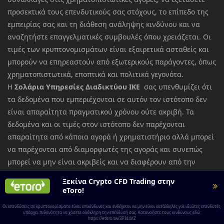
προσεκτικά τους επενδυτικούς σας στόχους, το επίπεδο της
εμπειρίας σας και τη διάθεση ανάληψης κινδύνου και να
αναζητήστε επαγγελματικές συμβουλές όπου χρειάζεται. Οι
τιμές των κρυπτονομισμάτων είναι εξαιρετικά ασταθείς και
μπορούν να επηρεαστούν από εξωτερικούς παράγοντες, όπως
χρηματοπιστωτικά, εποπτικά και πολιτικά γεγονότα.
Η
Σολάρια Υπηρεσίες Διαδικτύου ΙΚΕ
σας υπενθυμίζει ότι
τα δεδομένα που εμπεριέχονται σε αυτόν τον ιστότοπο δεν
είναι απαραίτητα πραγματικού χρόνου ούτε ακριβή. Τα
δεδομένα και οι τιμές στον ιστότοπο δεν παρέχονται
απαραίτητα από κάποια αγορά ή χρηματιστήριο αλλά μπορεί
να παρέχονται από διαμορφωτές της αγοράς και συνεπώς
μπορεί να μην είναι ακριβείς και να διαφέρουν από την
πραγματική τιμή σε οποιαδήποτε δεδομένη αγορά, κάτι που
Ξεκίνα Crypto CFD Trading στην
σημαίνει ότι οι τιμές είναι ενδεικτικές και όχι κατάλληλες για
eToro!
σκοπούς συναλλαγών. Η
Σολάρια Υπηρεσίες Διαδικτύου
Οι επενδύσεις σε κρυπτονομίσματα είναι επικίνδυνες και ενδέχεται να μην είναι κατάλληλες για ιδιώτες επενδυτές·
ΙΚΕ
και κάθε πάροχος των δεδομένων που εμπεριέχονται σε
υπάρχει πιθανότητα να χάσετε ολόκληρη την επένδυσή σας. Κατανοήστε τους κινδύνους εδώ:
https://etoro.tw/3PI44nZ