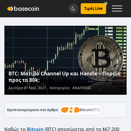
Τιμές Live
BTC: Μοτίβο Channel Up και Handle – Πορεία
προς τα 80k;
Δευτέρα 01 Νοέ, 2021
Κατηγορία:
ΑΝΑΛΥΣΕΙΣ
Κρυπτονομίσματα στο άρθρο:
Bitcoin
(BTC)
Kαθώς το
Bitcoin
(BTC) αποσύρεται από τα $67.200