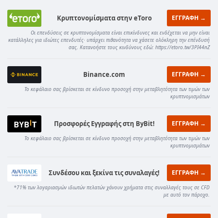
Κρυπτονομίσματα στην eToro
ΕΓΓΡΑΦΗ →
Οι επενδύσεις σε κρυπτονομίσματα είναι επικίνδυνες και ενδέχεται να μην είναι
κατάλληλες για ιδιώτες επενδυτές· υπάρχει πιθανότητα να χάσετε ολόκληρη την επένδυσή
σας. Κατανοήστε τους κινδύνους εδώ: https://etoro.tw/3PI44nZ
Binance.com
ΕΓΓΡΑΦΗ →
Το κεφάλαιο σας βρίσκεται σε κίνδυνο προσοχή στην μεταβλητότητα των τιμών των
κρυπτνομισμάτων
Προσφορές Εγγραφής στη ByBit!
ΕΓΓΡΑΦΗ →
Το κεφάλαιο σας βρίσκεται σε κίνδυνο προσοχή στην μεταβλητότητα των τιμών των
κρυπτνομισμάτων
Συνδέσου και ξεκίνα τις συναλαγές!
ΕΓΓΡΑΦΗ →
*71% των λογαριασμών ιδιωτών πελατών χάνουν χρήματα στις συναλλαγές τους σε CFD
με αυτό τον πάροχο.