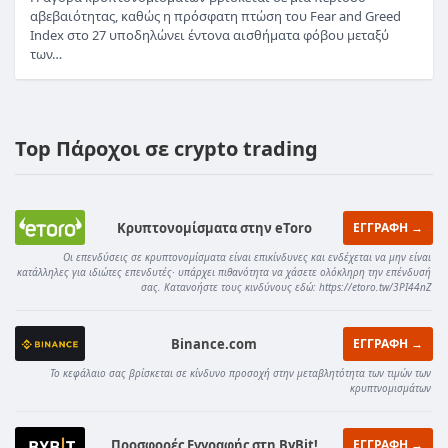
αβεβαιότητας, καθώς η πρόσφατη πτώση του Fear and Greed
Index στο 27 υποδηλώνει έντονα αισθήματα φόβου μεταξύ
των…
Top Πάροχοι σε crypto trading
Κρυπτονομίσματα στην eToro
ΕΓΓΡΑΦΗ →
Οι επενδύσεις σε κρυπτονομίσματα είναι επικίνδυνες και ενδέχεται να μην είναι
κατάλληλες για ιδιώτες επενδυτές· υπάρχει πιθανότητα να χάσετε ολόκληρη την επένδυσή
σας. Κατανοήστε τους κινδύνους εδώ: https://etoro.tw/3PI44nZ
Binance.com
ΕΓΓΡΑΦΗ →
Το κεφάλαιο σας βρίσκεται σε κίνδυνο προσοχή στην μεταβλητότητα των τιμών των
κρυπτνομισμάτων
Προσφορές Εγγραφής στη ByBit!
ΕΓΓΡΑΦΗ →