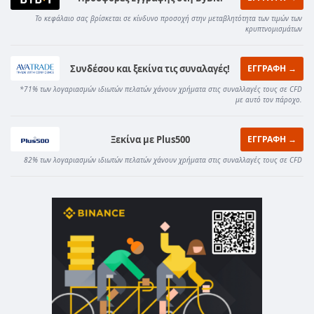
Το κεφάλαιο σας βρίσκεται σε κίνδυνο προσοχή στην μεταβλητότητα των τιμών των
κρυπτνομισμάτων
Συνδέσου και ξεκίνα τις συναλαγές!
ΕΓΓΡΑΦΗ →
*71% των λογαριασμών ιδιωτών πελατών χάνουν χρήματα στις συναλλαγές τους σε CFD
με αυτό τον πάροχο.
Ξεκίνα με Plus500
ΕΓΓΡΑΦΗ →
82% των λογαριασμών ιδιωτών πελατών χάνουν χρήματα στις συναλλαγές τους σε CFD