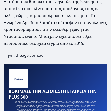
Η στάση των θρησκευτικών ηγετών της Ινδονησίας
μπορεί να αποκλίνει από τους ομολόγους τους σε
άλλες χώρες με μουσουλμανική πλειοψηφία. Τα
Ηνωμένα Αραβικά Εμιράτα επέτρεψαν τις συναλλαγές
κρυπτονομισμάτων στην ελεύθερη ζώνη του
Ντουμπάι, ενώ το Μπαχρέιν έχει υποστηρίξει
περιουσιακά στοιχεία crypto από το 2019.
Πηγή: theage.com.au
ΔΟΚΙΜΑΣΕ ΤΗΝ ΑΞΙΟΠΙΣΤΗ ΕΤΑΙΡΕΙΑ ΤΗΝ
PLUS 500
82% των λογαριασμών των ιδιωτών επενδυτών υφίστανται απώλειες
κεφαλαίων όταν πραγματοποιούνται συναλλαγές μέσω CFDs με τον
συγκεκριμένο πάροχο. Θα πρέπει να αξιολογήσετε αν μπορείτε να