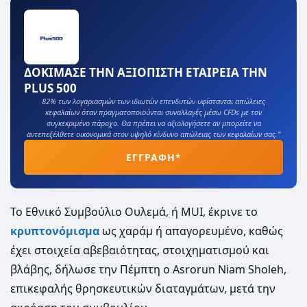
ΔΟΚΙΜΑΣΕ ΤΗΝ ΑΞΙΟΠΙΣΤΗ ΕΤΑΙΡΕΙΑ ΤΗΝ
PLUS 500
82% των λογαριασμών των ιδιωτών επενδυτών υφίστανται απώλειες
κεφαλαίων όταν πραγματοποιούνται συναλλαγές μέσω CFDs με τον
συγκεκριμένο πάροχο. Θα πρέπει να αξιολογήσετε αν μπορείτε να
αντεπεξέλθετε οικονομικά στον υψηλό κίνδυνο απώλειας των κεφαλαίων σας.”
ΕΓΓΡΑΦΗ*
Το Εθνικό Συμβούλιο Ουλεμά, ή MUI, έκρινε το
κρυπτονόμισμα
ως χαράμ ή απαγορευμένο, καθώς
έχει στοιχεία αβεβαιότητας, στοιχηματισμού και
βλάβης, δήλωσε την Πέμπτη ο Asrorun Niam Sholeh,
επικεφαλής θρησκευτικών διαταγμάτων, μετά την