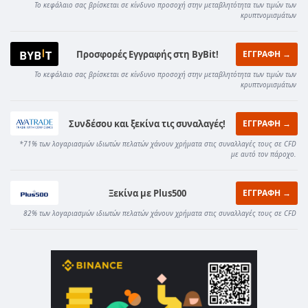
Το κεφάλαιο σας βρίσκεται σε κίνδυνο προσοχή στην μεταβλητότητα των τιμών των
κρυπτνομισμάτων
Προσφορές Εγγραφής στη ByBit!
ΕΓΓΡΑΦΗ →
Το κεφάλαιο σας βρίσκεται σε κίνδυνο προσοχή στην μεταβλητότητα των τιμών των
κρυπτνομισμάτων
Συνδέσου και ξεκίνα τις συναλαγές!
ΕΓΓΡΑΦΗ →
*71% των λογαριασμών ιδιωτών πελατών χάνουν χρήματα στις συναλλαγές τους σε CFD
με αυτό τον πάροχο.
Ξεκίνα με Plus500
ΕΓΓΡΑΦΗ →
82% των λογαριασμών ιδιωτών πελατών χάνουν χρήματα στις συναλλαγές τους σε CFD