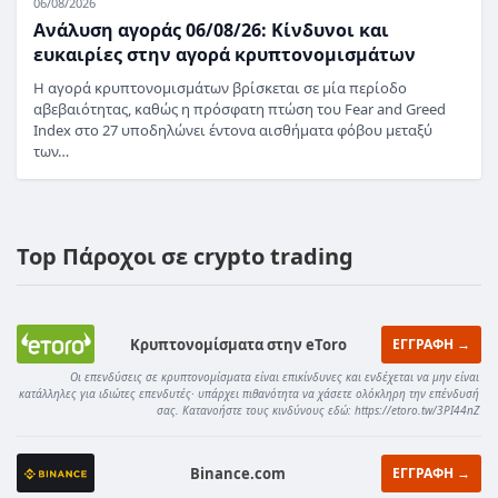
06/08/2026
Ανάλυση αγοράς 06/08/26: Κίνδυνοι και
ευκαιρίες στην αγορά κρυπτονομισμάτων
Η αγορά κρυπτονομισμάτων βρίσκεται σε μία περίοδο
αβεβαιότητας, καθώς η πρόσφατη πτώση του Fear and Greed
Index στο 27 υποδηλώνει έντονα αισθήματα φόβου μεταξύ
των…
Top Πάροχοι σε crypto trading
Κρυπτονομίσματα στην eToro
ΕΓΓΡΑΦΗ →
Οι επενδύσεις σε κρυπτονομίσματα είναι επικίνδυνες και ενδέχεται να μην είναι
κατάλληλες για ιδιώτες επενδυτές· υπάρχει πιθανότητα να χάσετε ολόκληρη την επένδυσή
σας. Κατανοήστε τους κινδύνους εδώ: https://etoro.tw/3PI44nZ
Binance.com
ΕΓΓΡΑΦΗ →