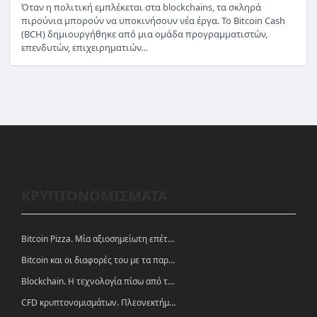
Όταν η πολιτική εμπλέκεται στα blockchains, τα σκληρά
πιρούνια μπορούν να υποκινήσουν νέα έργα. Το Bitcoin Cash
(BCH) δημιουργήθηκε από μια ομάδα προγραμματιστών,
επενδυτών, επιχειρηματιών…
ΚΡΥΠΤΟΝΟΜΙΣΜΑΤΑ
Bitcoin Pizza. Μία αξιοσημείωτη επέτειος.
Bitcoin και οι διαφορές του με τα παραδοσιακά νομίσματα
Blockchain. Η τεχνολογία πίσω από τα κρυπτονομίσματα
CFD κρυπτονομισμάτων. Πλεονεκτήματα και ευκαιρίες