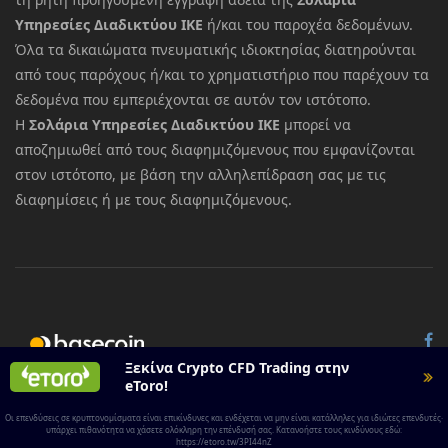
Υπηρεσίες Διαδικτύου ΙΚΕ
ή/και του παροχέα δεδομένων.
Όλα τα δικαιώματα πνευματικής ιδιοκτησίας διατηρούνται
από τους παρόχους ή/και το χρηματιστήριο που παρέχουν τα
δεδομένα που εμπεριέχονται σε αυτόν τον ιστότοπο.
Η
Σολάρια Υπηρεσίες Διαδικτύου ΙΚΕ
μπορεί να
αποζημιωθεί από τους διαφημιζόμενους που εμφανίζονται
στον ιστότοπο, με βάση την αλληλεπίδραση σας με τις
διαφημίσεις ή με τους διαφημιζόμενους.
© 2026 All rights reserved.
Basecoin
Ξεκίνα Crypto CFD Trading στην
eToro!
Οι επενδύσεις σε κρυπτονομίσματα είναι επικίνδυνες και ενδέχεται να μην είναι κατάλληλες για ιδιώτες επενδυτές·
υπάρχει πιθανότητα να χάσετε ολόκληρη την επένδυσή σας. Κατανοήστε τους κινδύνους εδώ:
https://etoro.tw/3PI44nZ