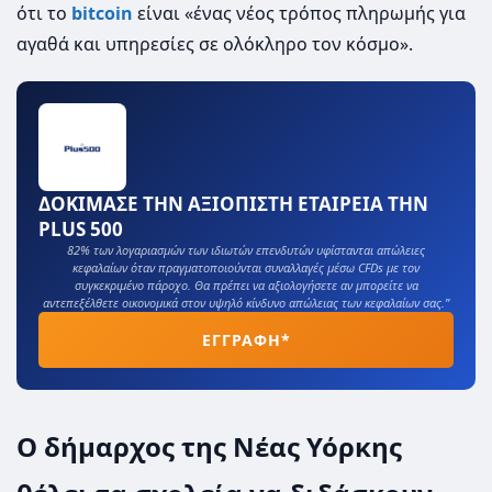
ότι το
bitcoin
είναι «ένας νέος τρόπος πληρωμής για
αγαθά και υπηρεσίες σε ολόκληρο τον κόσμο».
ΔΟΚΙΜΑΣΕ ΤΗΝ ΑΞΙΟΠΙΣΤΗ ΕΤΑΙΡΕΙΑ ΤΗΝ
PLUS 500
82% των λογαριασμών των ιδιωτών επενδυτών υφίστανται απώλειες
κεφαλαίων όταν πραγματοποιούνται συναλλαγές μέσω CFDs με τον
συγκεκριμένο πάροχο. Θα πρέπει να αξιολογήσετε αν μπορείτε να
αντεπεξέλθετε οικονομικά στον υψηλό κίνδυνο απώλειας των κεφαλαίων σας.”
ΕΓΓΡΑΦΗ*
Ο δήμαρχος της Νέας Υόρκης