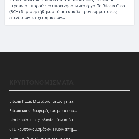
πιρούνια μπορούν να υποκινήσουν νέα έργα. Το Bitcoin Cash
(BCH) δημιουργήθηκε από μια ομάδα προγραμματιστών,
επενδυτών, επιχειρηματιών…
ΚΡΥΠΤΟΝΟΜΙΣΜΑΤΑ
Bitcoin Pizza. Μία αξιοσημείωτη επέτειος.
Bitcoin και οι διαφορές του με τα παραδοσιακά νομίσματα
Blockchain. Η τεχνολογία πίσω από τα κρυπτονομίσματα
CFD κρυπτονομισμάτων. Πλεονεκτήματα και ευκαιρίες
Ethereum.Ένα ιδιαίτερο κρυπτονόμισμα-πλατφόρμα