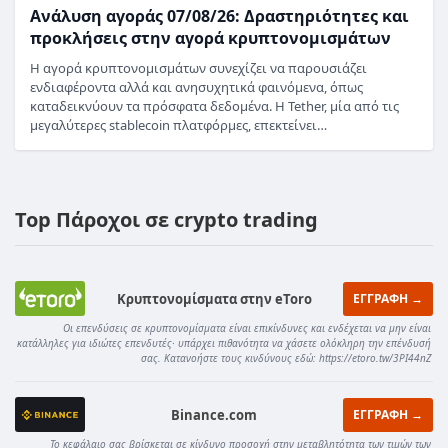
Ανάλυση αγοράς 07/08/26: Δραστηριότητες και
προκλήσεις στην αγορά κρυπτονομισμάτων
Η αγορά κρυπτονομισμάτων συνεχίζει να παρουσιάζει
ενδιαφέροντα αλλά και ανησυχητικά φαινόμενα, όπως
καταδεικνύουν τα πρόσφατα δεδομένα. Η Tether, μία από τις
μεγαλύτερες stablecoin πλατφόρμες, επεκτείνει…
Top Πάροχοι σε crypto trading
Κρυπτονομίσματα στην eToro
ΕΓΓΡΑΦΗ →
Οι επενδύσεις σε κρυπτονομίσματα είναι επικίνδυνες και ενδέχεται να μην είναι
κατάλληλες για ιδιώτες επενδυτές· υπάρχει πιθανότητα να χάσετε ολόκληρη την επένδυσή
σας. Κατανοήστε τους κινδύνους εδώ: https://etoro.tw/3PI44nZ
Binance.com
ΕΓΓΡΑΦΗ →
Το κεφάλαιο σας βρίσκεται σε κίνδυνο προσοχή στην μεταβλητότητα των τιμών των