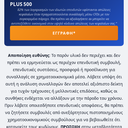
PLUS 500
82% των λογαριασμών των ιδιωτών επενδυτών υφίστανται απώλειες
κεφαλαίων όταν πραγματοποιούνται συναλλαγές μέσω CFDs με τον
συγκεκριμένο πάροχο. Θα πρέπει να αξιολογήσετε αν μπορείτε να
αντεπεξέλθετε οικονομικά στον υψηλό κίνδυνο απώλειας των κεφαλαίων σας.”
ΕΓΓΡΑΦΗ*
Αποποίηση ευθύνης
: Το παρόν υλικό δεν περιέχει και δεν
πρέπει να ερμηνεύεται ως περιέχον επενδυτική συμβουλή,
επενδυτικές συστάσεις, προσφορά ή προσέλκυση για
συναλλαγές σε χρηματοοικονομικά μέσα. Λάβετε υπόψη ότι
αυτή η ανάλυση συναλλαγών δεν αποτελεί αξιόπιστο δείκτη
για τυχόν τρέχουσες ή μελλοντικές επιδόσεις, καθώς οι
συνθήκες ενδέχεται να αλλάξουν με την πάροδο του χρόνου.
Πριν λάβετε οποιεσδήποτε επενδυτικές αποφάσεις, θα πρέπει
να ζητήσετε συμβουλές από ανεξάρτητους πιστοποιημένους
χρηματοοικονομικούς συμβούλους για να βεβαιωθείτε ότι
κατανοείτε τους κινδύνους.
ΠΡΟΣΟΧΗ
στην μεταβλητότητα