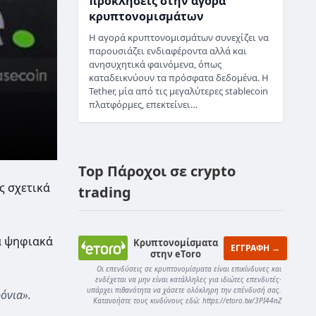
προκλήσεις στην αγορά
κρυπτονομισμάτων
Η αγορά κρυπτονομισμάτων συνεχίζει να
παρουσιάζει ενδιαφέροντα αλλά και
ανησυχητικά φαινόμενα, όπως
καταδεικνύουν τα πρόσφατα δεδομένα. Η
Tether, μία από τις μεγαλύτερες stablecoin
πλατφόρμες, επεκτείνει…
Top Πάροχοι σε crypto
ς σχετικά
trading
τα ψηφιακά
Κρυπτονομίσματα
ΕΓΓΡΑΦΗ →
στην eToro
Οι επενδύσεις σε κρυπτονομίσματα είναι επικίνδυνες και
ενδέχεται να μην είναι κατάλληλες για ιδιώτες επενδυτές·
υπάρχει πιθανότητα να χάσετε ολόκληρη την επένδυσή σας.
όνια».
Κατανοήστε τους κινδύνους εδώ: https://etoro.tw/3PI44nZ