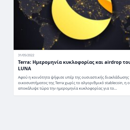
31/05/2022
Terra: Ημερομηνία κυκλοφορίας και airdrop το
LUNA
Αφού η κοινότητα ψήφισε υπέρ της ουσιαστικής διακλάδωσης
οικοσυστήματος της Terra χωρίς το αλγοριθμικό stablecoin, η 
αποκάλυψε τώρα την ημερομηνία κυκλοφορίας για το…