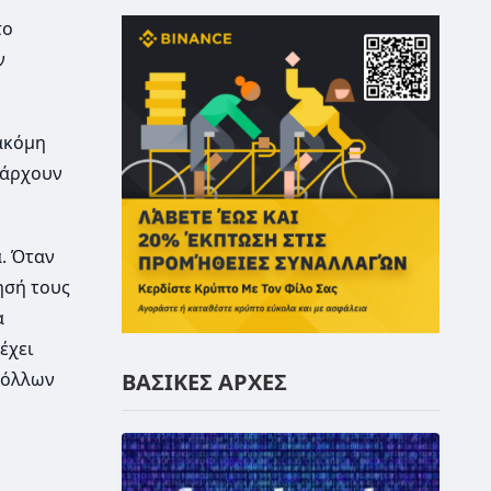
το
ν
 ακόμη
πάρχουν
. Όταν
ησή τους
α
έχει
ΒΑΣΙΚΕΣ ΑΡΧΕΣ
κόλλων