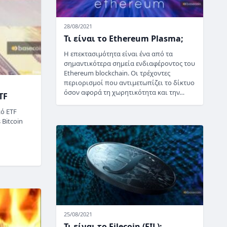
28/08/2021
Τι είναι το Ethereum Plasma;
Η επεκτασιμότητα είναι ένα από τα
σημαντικότερα σημεία ενδιαφέροντος του
Ethereum blockchain. Οι τρέχοντες
περιορισμοί που αντιμετωπίζει το δίκτυο
όσον αφορά τη χωρητικότητα και την…
TF
κό ETF
 Bitcoin
25/08/2021
Τι είναι το Filecoin (FIL);