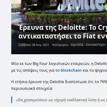
Έρευνα της Deloitte: Το C
αντικαταστήσει το Fiat εν
Σάββατο 28 Αυγ, 2021
Κατηγορία:
ΕΙΔΗΣΕΙΣ - ΕΝΗΜΕΡΩΣΗ
Μία εκ των Big Four λογιστικών εταιρειών, η Deloi
με τις απόψεις τους για το
blockchain
και τα ψηφια
Η ετήσια έρευνα της Deloitte διαπίστωσε ότι το 7
περιουσιακά στοιχεία:
«Θα χρησιμεύσουν ως ισχυρή εναλλακτική λύση ή ως