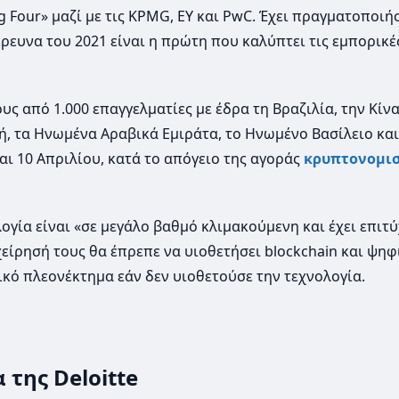
Big Four» μαζί με τις KPMG, EY και PwC. Έχει πραγματοποιή
έρευνα του 2021 είναι η πρώτη που καλύπτει τις εμπορικέ
ς από 1.000 επαγγελματίες με έδρα τη Βραζιλία, την Κίνα
ή, τα Ηνωμένα Αραβικά Εμιράτα, το Ηνωμένο Βασίλειο και
αι 10 Απριλίου, κατά το απόγειο της αγοράς
κρυπτονομι
γία είναι «σε μεγάλο βαθμό κλιμακούμενη και έχει επιτύ
χείρησή τους θα έπρεπε να υιοθετήσει blockchain και ψη
ικό πλεονέκτημα εάν δεν υιοθετούσε την τεχνολογία.
 της Deloitte