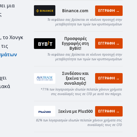
σει μια
Binance.com
ΕΓΓΡΑΦΗ →
ς
Το κεφάλαιο σας βρίσκεται σε κίνδυνο προσοχή στην
μεταβλητότητα των τιμών των κρυπτνομισμάτων
, το Χονγκ
Προσφορές
Εγγραφής στη
ΕΓΓΡΑΦΗ →
 τις
ByBit!
σμάτων
Το κεφάλαιο σας βρίσκεται σε κίνδυνο προσοχή στην
μεταβλητότητα των τιμών των κρυπτνομισμάτων
Συνδέσου και
χει
ξεκίνα τις
ΕΓΓΡΑΦΗ →
συναλαγές!
φιακά
*71% των λογαριασμών ιδιωτών πελατών χάνουν χρήματα
στις συναλλαγές τους σε CFD με αυτό τον πάροχο.
Ξεκίνα με Plus500
ΕΓΓΡΑΦΗ →
82% των λογαριασμών ιδιωτών πελατών χάνουν χρήματα στις
συναλλαγές τους σε CFD