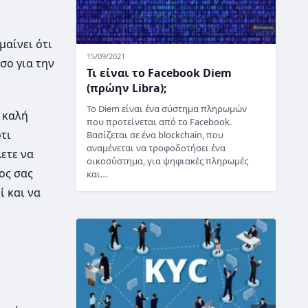
μαίνει ότι
15/09/2021
σο για την
Τι είναι το Facebook Diem
(πρώην Libra);
Το Diem είναι ένα σύστημα πληρωμών
α καλή
που προτείνεται από το Facebook.
τι
Βασίζεται σε ένα blockchain, που
αναμένεται να τροφοδοτήσει ένα
ετε να
οικοσύστημα, για ψηφιακές πληρωμές
ος σας
και…
ί και να