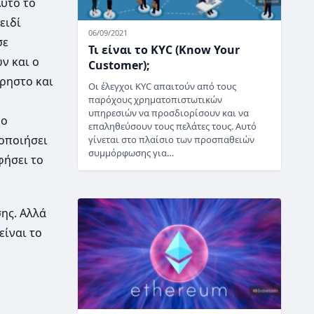
Αυτό το
ειδί
06/09/2021
σε
Τι είναι το KYC (Know Your
ν και ο
Customer);
χρηστο και
Οι έλεγχοι KYC απαιτούν από τους
παρόχους χρηματοπιστωτικών
υπηρεσιών να προσδιορίσουν και να
ύο
επαληθεύσουν τους πελάτες τους. Αυτό
μοποιήσει
γίνεται στο πλαίσιο των προσπαθειών
συμμόρφωσης για…
φήσει το
ης. Αλλά
είναι το