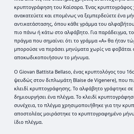
κρυπτογράφηση του Καίσαρα. Ένας κρυπτογράφος χ
ανακατεύετε και επομένως να ξεμπερδεύετε ένα μ
αντικατάστασης, όπου κάθε γράμμα του αλφαβήτου
πιο πάνω ή κάτω στο αλφάβητο. Για παράδειγμα, το
πράγμα που σημαίνει ότι το γράμμα «Α» θα ήταν τώρ
μπορούσε να περάσει μηνύματα χωρίς να φοβάται ό
αποκωδικοποιήσουν το μήνυμα.
Ο Giovan Battista Bellaso, ένας κρυπτολόγος του 
ψευδώς στον διπλωμάτη Blaise de Vigenere), που 
κλειδί κρυπτογράφησης. Το αλφάβητο γράφτηκε σε 2
δημιουργήσει ένα πλέγμα. Το κλειδί κρυπτογράφηση
συνέχεια, το πλέγμα χρησιμοποιήθηκε για την κρυ
αποστολέας μοιράστηκε το κρυπτογραφημένο μήνυμα
ίδιο πλέγμα.