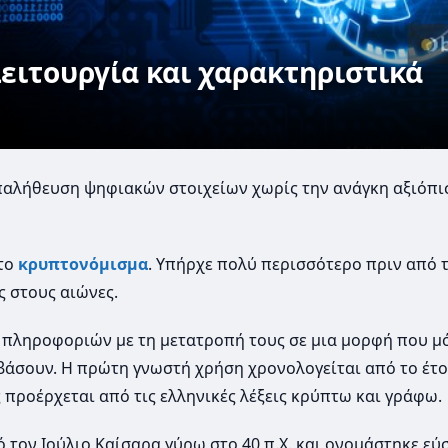
ειτουργία και χαρακτηριστικά
επαλήθευση ψηφιακών στοιχείων χωρίς την ανάγκη αξιόπι
στο
κρυπτονόμισμα
. Υπήρχε πολύ περισσότερο πριν από 
ς στους αιώνες.
 πληροφοριών με τη μετατροπή τους σε μια μορφή που μ
άσουν. Η πρώτη γνωστή χρήση χρονολογείται από το έτος
ς προέρχεται από τις ελληνικές λέξεις κρύπτω και γράφω.
 τον Ιούλιο Καίσαρα γύρω στο 40 π.Χ. και ονομάστηκε εύ