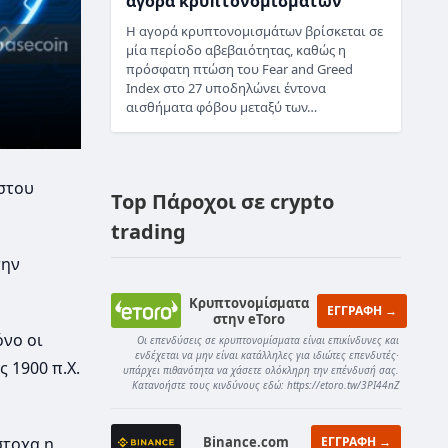
αγορά κρυπτονομισμάτων
Η αγορά κρυπτονομισμάτων βρίσκεται σε
μία περίοδο αβεβαιότητας, καθώς η
πρόσφατη πτώση του Fear and Greed
Index στο 27 υποδηλώνει έντονα
αισθήματα φόβου μεταξύ των…
στου
Top Πάροχοι σε crypto
trading
την
Κρυπτονομίσματα
ΕΓΓΡΑΦΗ →
στην eToro
όνο οι
Οι επενδύσεις σε κρυπτονομίσματα είναι επικίνδυνες και
ενδέχεται να μην είναι κατάλληλες για ιδιώτες επενδυτές·
 1900 π.Χ.
υπάρχει πιθανότητα να χάσετε ολόκληρη την επένδυσή σας.
Κατανοήστε τους κινδύνους εδώ: https://etoro.tw/3PI44nZ
Binance.com
ΕΓΓΡΑΦΗ →
στοχα η