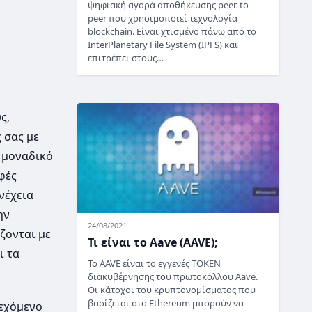
ψηφιακή αγορά αποθήκευσης peer-to-
peer που χρησιμοποιεί τεχνολογία
blockchain. Είναι χτισμένο πάνω από το
InterPlanetary File System (IPFS) και
επιτρέπει στους…
ς,
 σας με
 μοναδικό
φές
νέχεια
ην
24/08/2021
ζονται με
Τι είναι το Aave (AAVE);
ι τα
Το AAVE είναι το εγγενές TOKEN
διακυβέρνησης του πρωτοκόλλου Aave.
Οι κάτοχοι του κρυπτονομίσματος που
βασίζεται στο Ethereum μπορούν να
ρεχόμενο