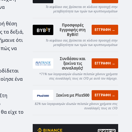
να
Το κεφάλαιο σας βρίσκεται σε κίνδυνο προσοχή στην
μεταβλητότητα των τιμών των κρυπτνομισμάτων
ρή θέση
Προσφορές
Εγγραφής στη
ΕΓΓΡΑΦΗ →
 τα δεξιά,
ByBit!
ήμαινε ότι
Το κεφάλαιο σας βρίσκεται σε κίνδυνο προσοχή στην
μεταβλητότητα των τιμών των κρυπτνομισμάτων
 πώς να
Συνδέσου και
ξεκίνα τις
ΕΓΓΡΑΦΗ →
συναλαγές!
οδίδεται
*71% των λογαριασμών ιδιωτών πελατών χάνουν χρήματα
ποίησε ένα
στις συναλλαγές τους σε CFD με αυτό τον πάροχο.
 Στη
Ξεκίνα με Plus500
ΕΓΓΡΑΦΗ →
ο
82% των λογαριασμών ιδιωτών πελατών χάνουν χρήματα στις
συναλλαγές τους σε CFD
θα είχε το