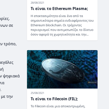
28/08/2021
Τι είναι το Ethereum Plasma;
Η επεκτασιμότητα είναι ένα από τα
ρίες.
σημαντικότερα σημεία ενδιαφέροντος του
ένων σε
Ethereum blockchain. Οι τρέχοντες
περιορισμοί που αντιμετωπίζει το δίκτυο
όσον αφορά τη χωρητικότητα και την…
ν τρόπο,
μεγάλες
μή
αν ψηφιακά
για
.
25/08/2021
 με την
Τι είναι το Filecoin (FIL);
Το Filecoin είναι μια αποκεντρωμένη,