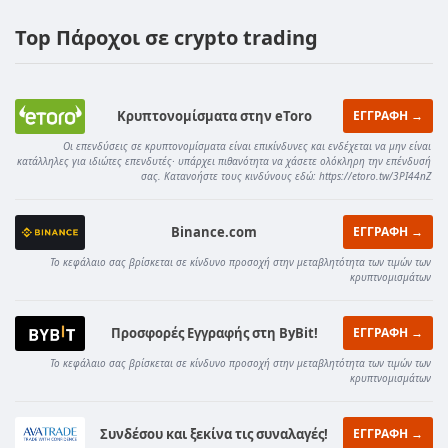
Top Πάροχοι σε crypto trading
Κρυπτονομίσματα στην eToro
ΕΓΓΡΑΦΗ →
Οι επενδύσεις σε κρυπτονομίσματα είναι επικίνδυνες και ενδέχεται να μην είναι
κατάλληλες για ιδιώτες επενδυτές· υπάρχει πιθανότητα να χάσετε ολόκληρη την επένδυσή
σας. Κατανοήστε τους κινδύνους εδώ: https://etoro.tw/3PI44nZ
Binance.com
ΕΓΓΡΑΦΗ →
Το κεφάλαιο σας βρίσκεται σε κίνδυνο προσοχή στην μεταβλητότητα των τιμών των
κρυπτνομισμάτων
Προσφορές Εγγραφής στη ByBit!
ΕΓΓΡΑΦΗ →
Το κεφάλαιο σας βρίσκεται σε κίνδυνο προσοχή στην μεταβλητότητα των τιμών των
κρυπτνομισμάτων
Συνδέσου και ξεκίνα τις συναλαγές!
ΕΓΓΡΑΦΗ →