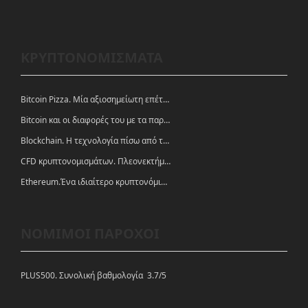
ΚΡΥΠΤΟΝΟΜΙΣΜΑΤΑ
Bitcoin Pizza. Μία αξιοσημείωτη επέτειος.
Bitcoin και οι διαφορές του με τα παραδοσιακά νομίσματα
Blockchain. Η τεχνολογία πίσω από τα κρυπτονομίσματα
CFD κρυπτονομισμάτων. Πλεονεκτήματα και ευκαιρίες
Ethereum.Ένα ιδιαίτερο κρυπτονόμισμα-πλατφόρμα
ΝΟΜΙΜΟΙ ΠΑΡΟΧΟΙ
PLUS500. Συνολική βαθμολογία 3.7/5