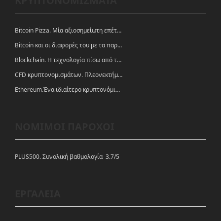
ΚΡΥΠΤΟΝΟΜΙΣΜΑΤΑ
Bitcoin Pizza. Μία αξιοσημείωτη επέτειος.
Bitcoin και οι διαφορές του με τα παραδοσιακά νομίσματα
Blockchain. Η τεχνολογία πίσω από τα κρυπτονομίσματα
CFD κρυπτονομισμάτων. Πλεονεκτήματα και ευκαιρίες
Ethereum.Ένα ιδιαίτερο κρυπτονόμισμα-πλατφόρμα
ΝΟΜΙΜΟΙ ΠΑΡΟΧΟΙ
PLUS500. Συνολική βαθμολογία 3.7/5
ΕΡΓΑΛΕΙΑ