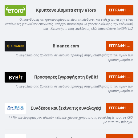
Κρυπτονομίσματα στην eToro
ΕΓΓΡΑΦΗ →
Οι επενδύσεις σε κρυπτονομίσματα είναι επικίνδυνες και ενδέχεται να μην είναι
κατάλληλες για ιδιώτες επενδυτές· υπάρχει πιθανότητα να χάσετε ολόκληρη την επένδυσή
σας. Κατανοήστε τους κινδύνους εδώ: https://etoro.tw/3PI44nZ
Binance.com
ΕΓΓΡΑΦΗ →
Το κεφάλαιο σας βρίσκεται σε κίνδυνο προσοχή στην μεταβλητότητα των τιμών των
κρυπτνομισμάτων
Προσφορές Εγγραφής στη ByBit!
ΕΓΓΡΑΦΗ →
Το κεφάλαιο σας βρίσκεται σε κίνδυνο προσοχή στην μεταβλητότητα των τιμών των
κρυπτνομισμάτων
Συνδέσου και ξεκίνα τις συναλαγές!
ΕΓΓΡΑΦΗ →
*71% των λογαριασμών ιδιωτών πελατών χάνουν χρήματα στις συναλλαγές τους σε CFD
με αυτό τον πάροχο.