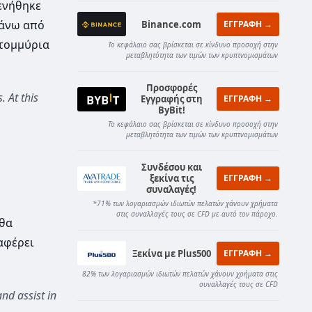
ενήθηκε
πάνω από
Binance.com
ΕΓΓΡΑΦΗ →
ατομμύρια
Το κεφάλαιο σας βρίσκεται σε κίνδυνο προσοχή στην
μεταβλητότητα των τιμών των κρυπτνομισμάτων
Προσφορές
. At this
Εγγραφής στη
ΕΓΓΡΑΦΗ →
ByBit!
Το κεφάλαιο σας βρίσκεται σε κίνδυνο προσοχή στην
μεταβλητότητα των τιμών των κρυπτνομισμάτων
Συνδέσου και
ξεκίνα τις
ΕΓΓΡΑΦΗ →
συναλαγές!
*71% των λογαριασμών ιδιωτών πελατών χάνουν χρήματα
στις συναλλαγές τους σε CFD με αυτό τον πάροχο.
 θα
αφέρει
Ξεκίνα με Plus500
ΕΓΓΡΑΦΗ →
82% των λογαριασμών ιδιωτών πελατών χάνουν χρήματα στις
συναλλαγές τους σε CFD
and assist in