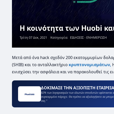
Η κοινότητα των Huobi και
Τρίτη 07 Δεκ, 2021
Κατηγορία:
ΕΙΔΗΣΕΙΣ - ΕΝΗΜΕΡΩΣΗ
Μετά από ένα hack σχεδόν 200 εκατομμυρίων δολ
(SHIB) και το ανταλλακτήριο
κρυπτονομισμάτων,
H
ενισχύσει την ασφάλεια και να παρακολουθεί τις 
ΔΟΚΙΜΑΣΕ ΤΗΝ ΑΞΙΟΠΙΣΤΗ ΕΤΑΙΡΕΙΑ
82% των λογαριασμών των ιδιωτών επενδυτών υφίστανται α
συγκεκριμένο πάροχο. Θα πρέπει να αξιολογήσετε αν μπορε
σας.”