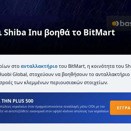
 Shiba Inu βοηθά το BitMart
αρίων στο
ανταλλακτήριο
του BitMart, η κοινότητα του Sh
uobi Global, στοχεύουν να βοηθήσουν το ανταλλακτήριο
εισροές των κλεμμένων περιουσιακών στοιχείων.
 ΤΗΝ PLUS 500
πώλειες κεφαλαίων όταν πραγματοποιούνται συναλλαγές μέσω CFDs με τον
ΕΓΓΡ
ίτε να αντεπεξέλθετε οικονομικά στον υψηλό κίνδυνο απώλειας των κεφαλαίων