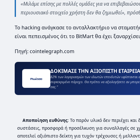
«Μιλάμε επίσης με πολλές ομάδες για να επιβεβαιώσουμ
περιουσιακό στοιχείο χρήστη δεν θα ζημιωθεί», πρόσ
Το hacking ανάγκασε το ανταλλακτήριο να σταματήσ
είναι πεπεισμένος ότι το BitMart θα έχει ξαναρχίσει
Πηγή: cointelegraph.com
ΔΟΚΙΜΑΣΕ ΤΗΝ ΑΞΙΟΠΙΣΤΗ ΕΤΑΙΡΕΙΑ
82% των λογαριασμών των ιδιωτών επενδυτών υφίστανται α
συγκεκριμένο πάροχο. Θα πρέπει να αξιολογήσετε αν μπορε
σας.”
Αποποίηση ευθύνης
: Το παρόν υλικό δεν περιέχει κα
συστάσεις, προσφορά ή προσέλκυση για συναλλαγές σε χ
αποτελεί αξιόπιστο δείκτη για τυχόν τρέχουσες ή μελλοντ