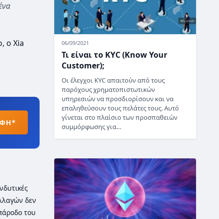
ένα
 ο Xia
06/09/2021
Τι είναι το KYC (Know Your
Customer);
Οι έλεγχοι KYC απαιτούν από τους
παρόχους χρηματοπιστωτικών
υπηρεσιών να προσδιορίσουν και να
επαληθεύσουν τους πελάτες τους. Αυτό
γίνεται στο πλαίσιο των προσπαθειών
ΑΦΗ*
συμμόρφωσης για…
νδυτικές
λλαγών δεν
 πάροδο του