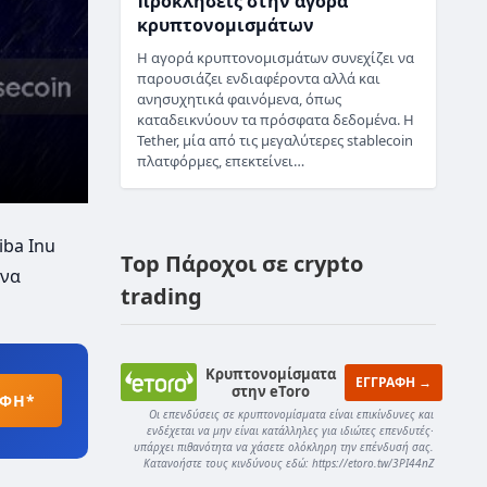
προκλήσεις στην αγορά
κρυπτονομισμάτων
Η αγορά κρυπτονομισμάτων συνεχίζει να
παρουσιάζει ενδιαφέροντα αλλά και
ανησυχητικά φαινόμενα, όπως
καταδεικνύουν τα πρόσφατα δεδομένα. Η
Tether, μία από τις μεγαλύτερες stablecoin
πλατφόρμες, επεκτείνει…
iba Inu
Top Πάροχοι σε crypto
 να
trading
Κρυπτονομίσματα
ΕΓΓΡΑΦΗ →
στην eToro
ΑΦΗ*
Οι επενδύσεις σε κρυπτονομίσματα είναι επικίνδυνες και
ενδέχεται να μην είναι κατάλληλες για ιδιώτες επενδυτές·
υπάρχει πιθανότητα να χάσετε ολόκληρη την επένδυσή σας.
Κατανοήστε τους κινδύνους εδώ: https://etoro.tw/3PI44nZ