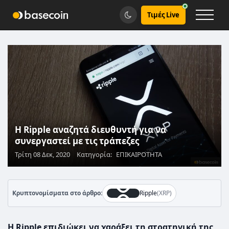
Τιμές Live
Η Ripple αναζητά διευθυντή για να
συνεργαστεί με τις τράπεζες
Τρίτη 08 Δεκ, 2020
Κατηγορία:
ΕΠΙΚΑΙΡΟΤΗΤΑ
Κρυπτονομίσματα στο άρθρο:
Ripple
(XRP)
Η Ripple επιδιώκει να χαράξει τη στρατηγική της