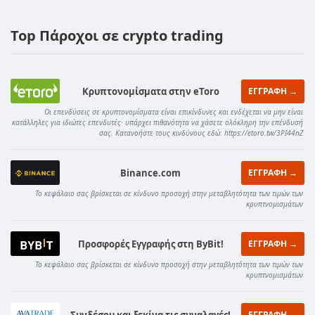
Top Πάροχοι σε crypto trading
Κρυπτονομίσματα στην eToro
ΕΓΓΡΑΦΗ →
Οι επενδύσεις σε κρυπτονομίσματα είναι επικίνδυνες και ενδέχεται να μην είναι
κατάλληλες για ιδιώτες επενδυτές· υπάρχει πιθανότητα να χάσετε ολόκληρη την επένδυσή
σας. Κατανοήστε τους κινδύνους εδώ: https://etoro.tw/3PI44nZ
Binance.com
ΕΓΓΡΑΦΗ →
Το κεφάλαιο σας βρίσκεται σε κίνδυνο προσοχή στην μεταβλητότητα των τιμών των
κρυπτνομισμάτων
Προσφορές Εγγραφής στη ByBit!
ΕΓΓΡΑΦΗ →
Το κεφάλαιο σας βρίσκεται σε κίνδυνο προσοχή στην μεταβλητότητα των τιμών των
κρυπτνομισμάτων
Συνδέσου και ξεκίνα τις συναλαγές!
ΕΓΓΡΑΦΗ →