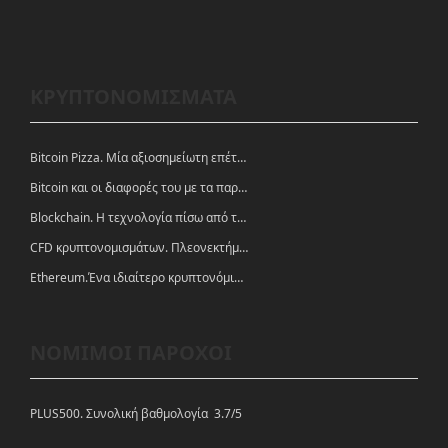
ΚΡΥΠΤΟΝΟΜΙΣΜΑΤΑ
Bitcoin Pizza. Μία αξιοσημείωτη επέτειος.
Bitcoin και οι διαφορές του με τα παραδοσιακά νομίσματα
Blockchain. Η τεχνολογία πίσω από τα κρυπτονομίσματα
CFD κρυπτονομισμάτων. Πλεονεκτήματα και ευκαιρίες
Ethereum.Ένα ιδιαίτερο κρυπτονόμισμα-πλατφόρμα
ΝΟΜΙΜΟΙ ΠΑΡΟΧΟΙ
PLUS500. Συνολική βαθμολογία 3.7/5